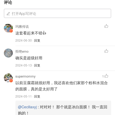
评论
（图片来自官网）
打开App写评论
我也一直很喜欢他的豆腐霜，卸妆膏还有大名鼎鼎的冰白面
玛雅传说
模～ 冰白面膜虽然使用起来稍有麻烦，可是真是既时见
这套看起来不错👍
效，简直是每次打折必囤！他家的产品也是经常出现在我的
2024-06-30
· 回复
空瓶列表之中：
拒绝emo
确实是超级好用
日常 ｜ 7月空瓶
2024-05-13
· 回复
supermommy
1
Ceciliaxyj
1960
2
以前豆腐霜就很好用，我还喜欢他们家那个粉和水混合
的面膜，真的是太好用了
空瓶记 ｜ 用量够是王道啊！😎
2024-05-11
· 回复
:
对对对！ 那个就是冰白面膜！ 我一直回
@Ceciliaxyj
购的！
Ceciliaxyj
1568
14