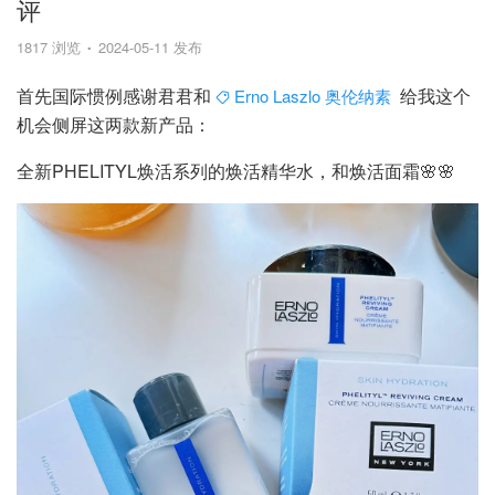
评
1817 浏览
2024-05-11 发布
首先国际惯例感谢君君和
给我这个
Erno Laszlo 奥伦纳素
机会侧屏这两款新产品：
全新PHELITYL焕活系列的焕活精华水，和焕活面霜🌸🌸