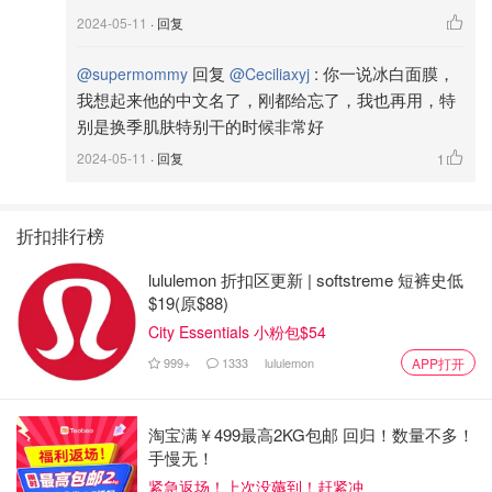
2024-05-11
· 回复
日常 ｜ 6月空瓶
回复
:
你一说冰白面膜，
@supermommy
@Ceciliaxyj
我想起来他的中文名了，刚都给忘了，我也再用，特
别是换季肌肤特别干的时候非常好
Ceciliaxyj
1142
5
2024-05-11
· 回复
1
折扣排行榜
lululemon 折扣区更新 | softstreme 短裤史低
$19(原$88)
City Essentials 小粉包$54
999+
1333
lululemon
APP打开
淘宝满￥499最高2KG包邮 回归！数量不多！
手慢无！
紧急返场！上次没薅到！赶紧冲