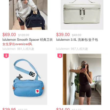
$69.00
$39.00
$128.00
$48.00
lululemon Smooth Spacer 经典卫衣
lululemon 3.5L 洗漱包/盒子包
女生穿出oversized风
lululemon
981人感兴趣
lululemon
967人感兴趣
并且，奥伦纳素也是一个很有责任感重视可持续发展的品牌
5
6
呢，产品的包装盒都是使用100% 可回收的材质制作的，让
我对品牌的好感度再度提升：
$29.95
$24.00
$60.00
$64.00