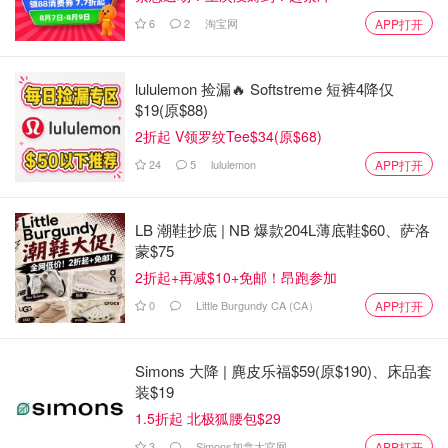
6
2
淘宝网
APP打开
lululemon 捡漏🔥 Softstreme 短裤4降仅
$19(原$88)
2折起 V领罗纹Tee$34(原$68)
24
5
lululemon
APP打开
LB 潮鞋抄底 | NB 爆款204L薄底鞋$60、萨洛
蒙$75
2折起+再减$10+免邮！昂跑参加
0
Little Burgundy CA (CA）
APP打开
不多说了，让我快来测评一下这次的两款焕活系列的新产品
吧！
Simons 大降 | 麂皮乐福$59(原$190)、床品套
装$19
1.5折起 北极狐腰包$29
3
Simons加拿大官网
APP打开