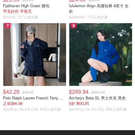
Fjallraven High Coast 腰包
lululemon Align 高腰短裤 8英寸 女
罕见好价 手慢无
款
Simons
727人感兴趣
lululemon
713人感兴趣
7
8
两款产品的瓶盖都是带大理石纹的黑色，又充满高级感！
$42.28
$299.94
$89.50
$600.00
Polo Ralph Lauren French Terry 女童连帽卫衣 7-16码
Arc'teryx Beta SL 男士夹克 黑色
之前$66.96
5折 剩XL码
Sporting Life CA (CA)
616人感兴趣
Sporting Life CA (CA)
604人感兴趣