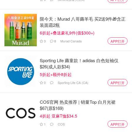
限今天：Murad 八哥薅羊毛 买2送9件🎁含正
装面霜2瓶
6折起+叠送豪礼9件(值$300+)
3
8
Murad Canada
APP打开
Sporting Life 薅童款！adidas 白色短袖仅
$26(成人款$34)
5折起+额外8折起
0
Sporting Life CA (CA)
APP打开
COS官网 热卖推荐 | 销量Top 白月光裙
$67(原$169)
4折起 亚麻T恤$34.5
1
COS
APP打开