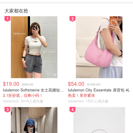
大家都在抢
首先包装是蓝色+白色的简洁干净的风格，很适合品牌定位
1
2
的科技感：
$19.00
$54.00
$88.00
$108.00
lululemon Softstreme 女士高腰短裤 10cm
lululemon City Essentials 肩背包 4L
2.1折抄底，仅剩小码！
热卖！库存紧张
lululemon
2416人感兴趣
lululemon
1501人感兴趣
3
4