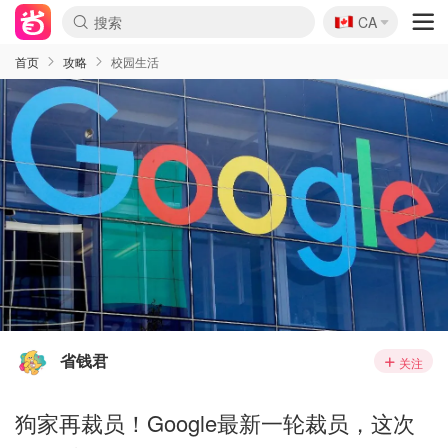
🇨🇦
CA
首页
攻略
校园生活
省钱君
关注
狗家再裁员！Google最新一轮裁员，这次