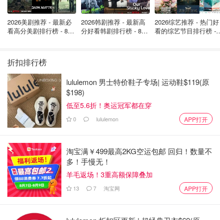
2026美剧推荐 - 最新必
2026韩剧推荐 - 最新高
2026综艺推荐 - 热门好
看高分美剧排行榜 - 8月
分好看韩剧排行榜 - 8月
看的综艺节目排行榜 - 
最新: 《​​足球教练 》第
最新：丁海寅《我的荒
月最新:《​​伦敦合伙人
四季回归！
糖恋爱 》上线❣️
回归啦
折扣排行榜
lululemon 男士特价鞋子专场| 运动鞋$119(原
$198)
低至5.6折！奥运冠军都在穿
0
lululemon
APP打开
淘宝满￥499最高2KG空运包邮 回归！数量不
多！手慢无！
羊毛返场！3重高额保障叠加
13
7
淘宝网
APP打开