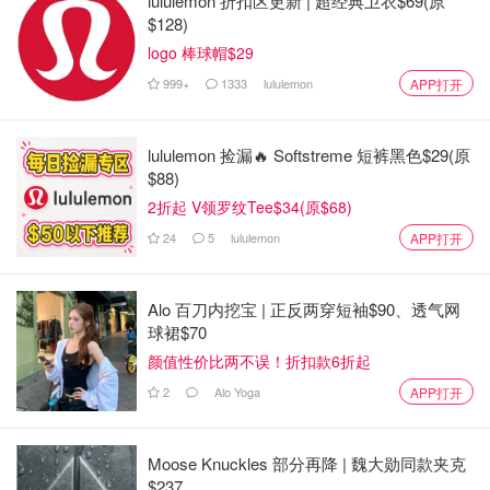
lululemon 折扣区更新 | 超经典卫衣$69(原
$128)
logo 棒球帽$29
999+
1333
lululemon
APP打开
lululemon 捡漏🔥 Softstreme 短裤黑色$29(原
$88)
2折起 V领罗纹Tee$34(原$68)
24
5
lululemon
APP打开
Alo 百刀内挖宝 | 正反两穿短袖$90、透气网
球裙$70
颜值性价比两不误！折扣款6折起
2
Alo Yoga
APP打开
Moose Knuckles 部分再降 | 魏大勋同款夹克
$237