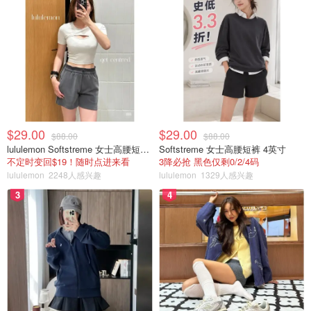
$29.00
$29.00
$88.00
$88.00
lululemon Softstreme 女士高腰短裤 10cm
Softstreme 女士高腰短裤 4英寸
不定时变回$19！随时点进来看
3降必抢 黑色仅剩0/2/4码
lululemon
2248人感兴趣
lululemon
1329人感兴趣
3
4