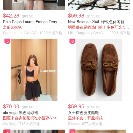
$42.28
$59.98
$89.50
$155.00
Polo Ralph Lauren French Terry 女童连帽卫衣 7-16码
New Balance 204L 绿银色休闲鞋
之前$66.96
明星都在穿的热门款！多色可选 3.8折
Sporting Life CA (CA)
1032人感兴趣
Little Burgundy CA (CA）
989人感兴趣
5
6
$70.00
$59.95
$88.00
$190.00
alo yoga 黑色网球裙
女士棕色麂皮船鞋
图源来自@花花想吃小菠萝/xhs
里外羊皮，舒服得很
Alo Yoga
715人感兴趣
Simons
677人感兴趣
7
8