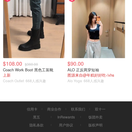
$108.00
$90.00
$360.00
Coach Work Boot 黑色工装靴
ALO 正反两穿短袖
上新
图源来自@年糕好好吃-/xhs
Coach Outlet
668人感兴趣
Alo Yoga
668人感兴趣
信用卡
商业合作
联系我们
双十一
黑五
InRewards
饭团外卖
隐私条款
用户协议
版权声明