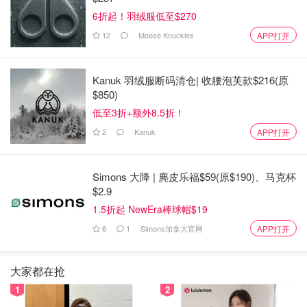
6折起！羽绒服低至$270
12
Moose Knuckles
APP打开
Kanuk 羽绒服断码清仓| 收腰泡芙款$216(原
$850)
低至3折+额外8.5折！
2
Kanuk
APP打开
Simons 大降 | 麂皮乐福$59(原$190)、马克杯
$2.9
1.5折起 NewEra棒球帽$19
6
1
Simons加拿大官网
APP打开
大家都在抢
1
2