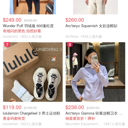
$249.00
$260.00
$348.00
Wunder Puff 羽绒服 600蓬松度
Arc'teryx Squamish 女款连帽衫
有细闪的黑色 拍照好看
lululemon
1852人感兴趣
Arc'teryx
1634人感兴趣
7
8
$119.00
$238.00
$198.00
$340.00
lululemon Chargefeel 3 男士运动鞋
Arc'teryx Gamma 轻量连帽卫衣 女款
黄金码都有货
锦葵紫首折！蹲补
lululemon
1623人感兴趣
Mountain Equipment Company
1491人感兴趣