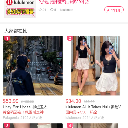
2折起 泡沫蓝鸭舌帽$29补货
24
5
lululemon
APP打开
大家都在抢
1
2
$53.99
$34.00
$109.00
$68.00
Unity Fitz Uprisal 抓绒卫衣
lululemon All It Takes Nulu 罗纹V领短袖T恤
黄金码还在！氛围感之神
国内卖￥350！码全
Patagonia
2102人感兴趣
lululemon
2054人感兴趣
3
4