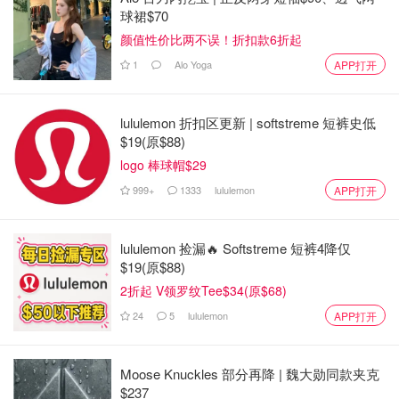
球裙$70
颜值性价比两不误！折扣款6折起
1
Alo Yoga
APP打开
lululemon 折扣区更新 | softstreme 短裤史低
$19(原$88)
logo 棒球帽$29
999+
1333
lululemon
APP打开
lululemon 捡漏🔥 Softstreme 短裤4降仅
$19(原$88)
2折起 V领罗纹Tee$34(原$68)
24
5
lululemon
APP打开
Moose Knuckles 部分再降 | 魏大勋同款夹克
YSL 1号唇釉
$237