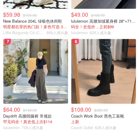
$59.98
$49.00
$155.00
$168.00
New Balance 204L 绿银色休闲鞋
lululemon 高腰加绒紧身裤 28"≈71cm 5个口袋
明星都在穿的热门款！多色可选 3.8折
码全！史低价，之前$99
Little Burgundy CA (CA）
869人感兴趣
lululemon
826人感兴趣
7
8
YSL 16号唇釉
超经典的豆沙色
$64.00
$108.00
$148.00
$360.00
Daydrift 高腰阔腿裤 常规款
Coach Work Boot 黑色工装靴
这支唇釉刚刚问世的时候可是买都买不到的那种
罕见码全！真史低上次$114
上新
lululemon
709人感兴趣
Coach Outlet
628人感兴趣
豆沙色真的是素颜神色啊