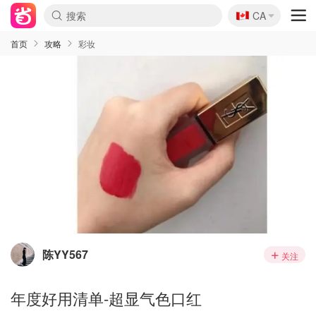
🇨🇦
CA
首页
攻略
彩妆
陈YY567
关注
年度好用清单-超显气色口红