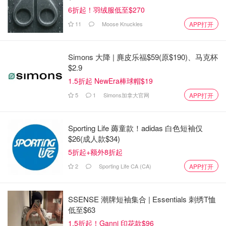
6折起！羽绒服低至$270
最近的心头好，以前总觉得太红了
11
Moose Knuckles
APP打开
使用次数很少，最近觉得薄涂更好看耶
元气满满的草莓红🍓
Simons 大降 | 麂皮乐福$59(原$190)、马克杯
$2.9
非常适合日常使用
1.5折起 NewEra棒球帽$19
5
1
Simons加拿大官网
APP打开
超显气色口红-YSL1️⃣号唇釉
Sporting Life 薅童款！adidas 白色短袖仅
$26(成人款$34)
陈YY567
311
1
5折起+额外8折起
2
Sporting Life CA (CA)
APP打开
SSENSE 潮牌短袖集合 | Essentials 刺绣T恤
低至$63
1.5折起！Ganni 印花款$96