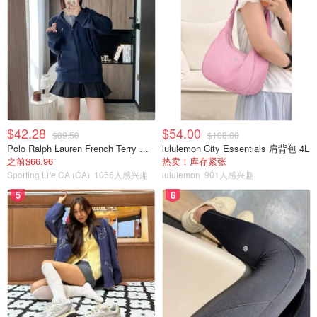
$42.28
$54.00
$89.50
$108.00
Polo Ralph Lauren French Terry 女童连帽卫衣 7-16码
lululemon City Essentials 肩背包 4L
之前$66.96
热卖！库存紧张
Sporting Life CA (CA)
1056人感兴趣
lululemon
901人感兴趣
5
6