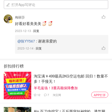
打开App写评论
梅丽莎
好看好看美美美
2023-12-13
· 回复
:
谢谢亲爱的
@陈YY567
2023-12-14
· 回复
折扣排行榜
淘宝满￥499最高2KG空运包邮 回归！数量不
多！手慢无！
羊毛返场！3重高额保障叠加
12
7
淘宝网
APP打开
Alo 百刀内挖宝 | 正反两穿短袖$90、透气网