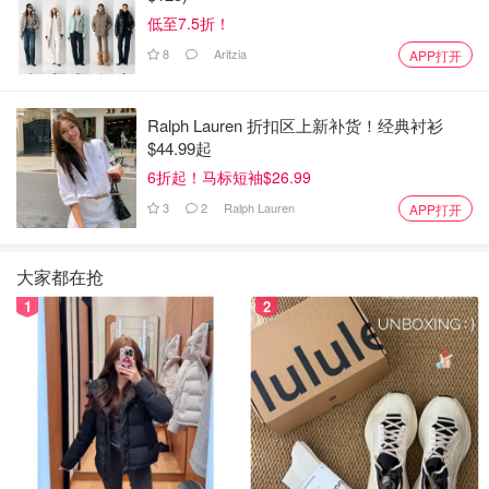
低至7.5折！
8
Aritzia
APP打开
Ralph Lauren 折扣区上新补货！经典衬衫
$44.99起
6折起！马标短袖$26.99
3
2
Ralph Lauren
APP打开
大家都在抢
1
2