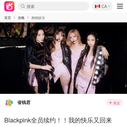
🇨🇦
CA
首页
攻略
购物娱乐
省钱君
关注
Blackpink全员续约！！我的快乐又回来