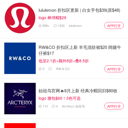
lululemon 折扣区更新 | 白女手包$39(原$48)
logo 棒球帽$29
999+
1333
lululemon
APP打开
RW&CO 折扣区上新 羊毛混纺裙$20 阔腿牛
仔裤$17
低至2.1折+额外8折+叠8.5折
0
RW & CO
APP打开
始祖鸟官网🔥8月上新 经典冷帽回归$80收
logo 腰包$60！3色可选
110
4
Arc'teryx 始祖鸟
APP打开