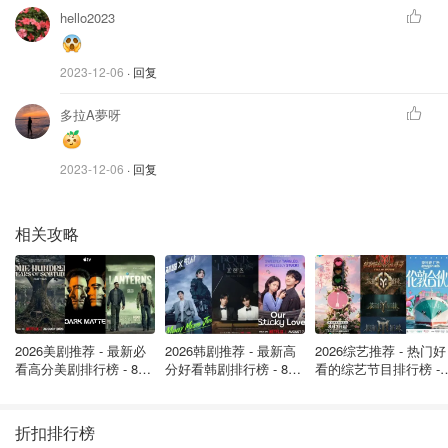
hello2023
2023-12-06
· 回复
多拉A夢呀
2023-12-06
· 回复
相关攻略
2026美剧推荐 - 最新必
2026韩剧推荐 - 最新高
2026综艺推荐 - 热门好
看高分美剧排行榜 - 8月
分好看韩剧排行榜 - 8月
看的综艺节目排行榜 - 
最新: 《​​足球教练 》第
最新：丁海寅《我的荒
月最新:《​​伦敦合伙人
四季回归！
糖恋爱 》上线❣️
回归啦
折扣排行榜