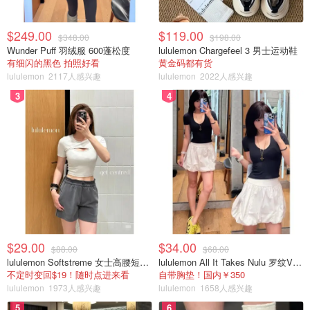
$249.00
$119.00
$348.00
$198.00
Wunder Puff 羽绒服 600蓬松度
lululemon Chargefeel 3 男士运动鞋
有细闪的黑色 拍照好看
黄金码都有货
lululemon
2117人感兴趣
lululemon
2022人感兴趣
3
4
$29.00
$34.00
$88.00
$68.00
lululemon Softstreme 女士高腰短裤 10cm
lululemon All It Takes Nulu 罗纹V领短袖T恤
不定时变回$19！随时点进来看
自带胸垫！国内￥350
lululemon
1973人感兴趣
lululemon
1658人感兴趣
5
6