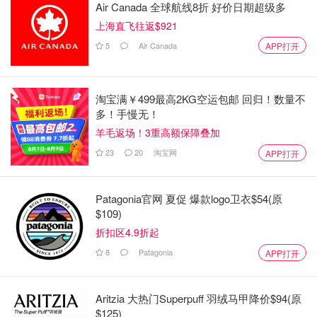
Air Canada 全球航线8折 好价日期超级多
上海直飞往返$921
5
Air Canada
APP打开
淘宝满￥499最高2KG空运包邮 回归！数量不
多！手慢无！
羊毛返场！3重高额保障叠加
23
20
淘宝网
APP打开
Patagonia官网 夏促 爆款logo卫衣$54(原
$109)
折扣区4.9折起
8
Patagonia
APP打开
Aritzia 大热门Superpuff 羽绒马甲降价$94(原
$125)