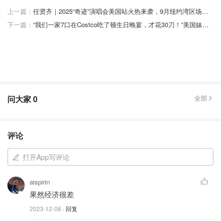
上一篇：
任贤齐｜2025“奇迹”演唱会美国站火热来袭，9月纽约湾区场来啦！时间/地点/歌单
下一篇：
“我们一家7口在Costco吃了顿生日晚宴，才花30刀！”美国妹纸高兴坏了...
问大家
0
全部
评论
打开App写评论
aispirin
果然经济很差
2023-12-08
· 回复