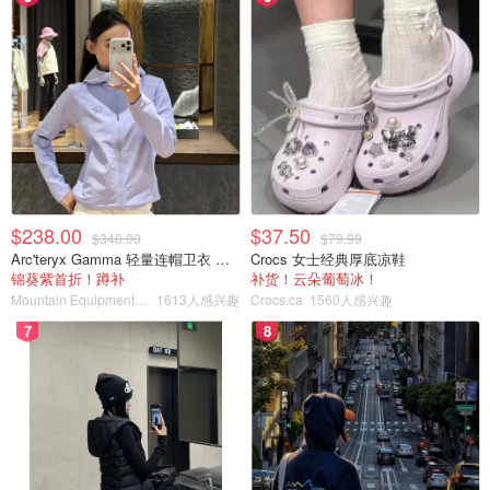
$238.00
$37.50
$340.00
$79.99
Arc'teryx Gamma 轻量连帽卫衣 女款
Crocs 女士经典厚底凉鞋
锦葵紫首折！蹲补
补货！云朵葡萄冰！
Mountain Equipment Company
1613人感兴趣
Crocs.ca
1560人感兴趣
7
8