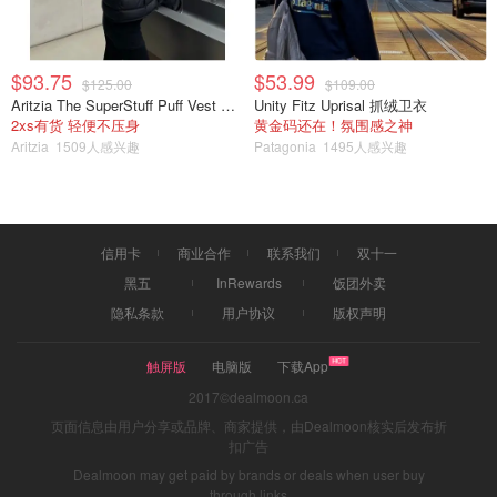
$93.75
$53.99
$125.00
$109.00
Aritzia The SuperStuff Puff Vest 轻盈亮面马甲
Unity Fitz Uprisal 抓绒卫衣
2xs有货 轻便不压身
黄金码还在！氛围感之神
Aritzia
1509人感兴趣
Patagonia
1495人感兴趣
信用卡
商业合作
联系我们
双十一
黑五
InRewards
饭团外卖
隐私条款
用户协议
版权声明
触屏版
电脑版
下载App
2017©dealmoon.ca
页面信息由用户分享或品牌、商家提供，由Dealmoon核实后发布折
扣广告
Dealmoon may get paid by brands or deals when user buy
through links