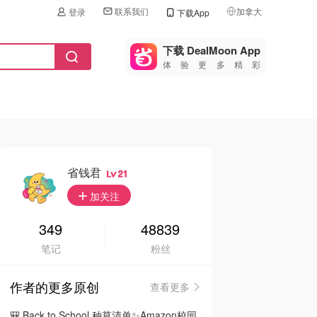
联系我们
加拿大
登录
下载App
🇺🇸
美国
下载 DealMoon App
体验更多精彩
🇨🇳
中国
🇨🇦
加拿大
🇬🇧
英国
🇩🇪
德国
省钱君
21
🇫🇷
加关注
法国
🇮🇹
349
48839
意大利
笔记
粉丝
🇦🇺
澳洲
作者的更多原创
查看更多
🇳🇿
新西兰
🎒 Back to School 种草清单✨Amazon校园