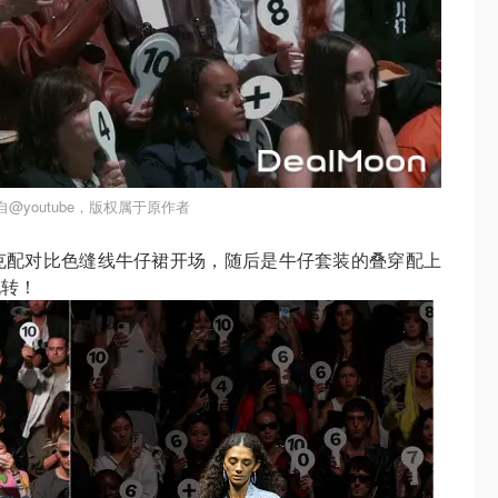
@youtube，版权属于原作者
克配对比色缝线牛仔裙开场，随后是牛仔套装的叠穿配上
玩转！