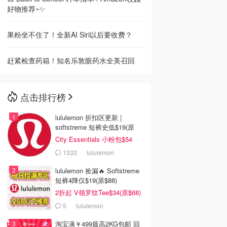
好物推荐~✨
果粉坐不住了！全新AI Siri以后要收费？
赶紧检查药箱！知名乐敦眼药水全美召回
点击排行榜
lululemon 折扣区更新 |
softstreme 短裤史低$19(原
$88)
City Essentials 小粉包$54
1333
lululemon
lululemon 捡漏🔥 Softstreme
短裤4降仅$19(原$88)
2折起 V领罗纹Tee$34(原$68)
5
lululemon
淘宝满￥499最高2KG包邮 回