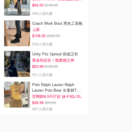
$64.00
$148.00
569人感兴趣
Coach Work Boot 黑色工装靴
上新
$108.00
$360.00
538人感兴趣
Unity Fitz Uprisal 抓绒卫衣
黄金码还在！氛围感之神
$53.99
$109.00
531人感兴趣
Polo Ralph Lauren Ralph
Lauren Polo Bear 女童棉T恤
染色 1件
官网$59.5不打折 妹子拍L/XL
$39.56
$59.50
497人感兴趣