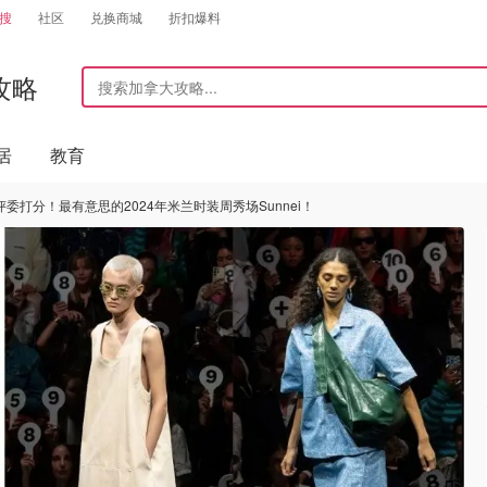
搜
社区
兑换商城
折扣爆料
攻略
居
教育
委打分！最有意思的2024年米兰时装周秀场Sunnei！