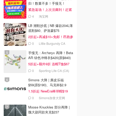
归！数量不多！手慢无！
紧急返场！上次没薅到！赶紧
冲
4
淘宝网
LB 潮鞋抄底 | NB 爆款204L薄
底鞋$60、萨洛蒙$75
2折起+再减$10+免邮！昂跑参
加
0
Little Burgundy CA
(CA）
手慢无：Arc'teryx 再降！Beta
AR 绿色冲锋衣$420(原$840)
5折起+额外9折 连帽T恤$67
0
Sporting Life CA (CA)
Simons 大降 | 麂皮乐福
$59(原$190)、马克杯$2.9
1.5折起 NewEra棒球帽$19
0
Simons加拿大官网
Moose Knuckles 部分再降 |
魏大勋同款夹克$237