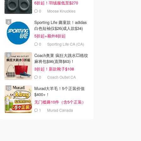
6折起！羽绒服低至$270
0
Moose Knuckles
Sporting Life 薅童款！adidas
白色短袖仅$26(成人款$34)
5折起+额外8折起
0
Sporting Life CA (CA)
Coach奥莱 疯狂大跳水💥格纹
麻将包$96(直降$63)！
3折起！新款靴子$108
0
Coach Outlet CA
Murad大羊毛！5个正装价值
$400+！
无门槛薅10件（含5个正装）
1
Murad Canada