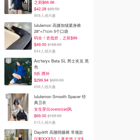
之前$66.96
$42.28
$89.50
868人感兴趣
lululemon 高腰加绒紧身裤
28"≈71cm 5个口袋
码全！史低价，之前$99
$49.00
$168.00
844人感兴趣
Arc'teryx Beta SL 男士夹克 黑
色
5折 蹲补
$299.94
$600.00
698人感兴趣
lululemon Smooth Spacer 经
典卫衣
女生穿出oversized风
$69.00
$128.00
615人感兴趣
Daydrift 高腰阔腿裤 常规款
仅剩XXXS/L！真史低上次$114