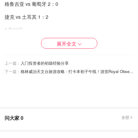
格鲁吉亚 vs 葡萄牙 2：0
捷克 vs 土耳其 1：2
6月25日
法国 vs 波兰 1：1
展开全文
荷兰 vs 奥地利 2：3
上一篇：
入门投资者的初级经验分享
丹麦 vs 塞尔维亚 0：0
下一篇：
格林威治天文台旅游攻略 - 打卡本初子午线！游览Royal Observatory Greenwich ~
英格兰 vs 斯洛文尼亚 0：0
6月24日：
阿尔巴尼亚 vs 西班牙 0：1
问大家
0
全部
克罗地亚 vs 意大利 1：1
6月23日：