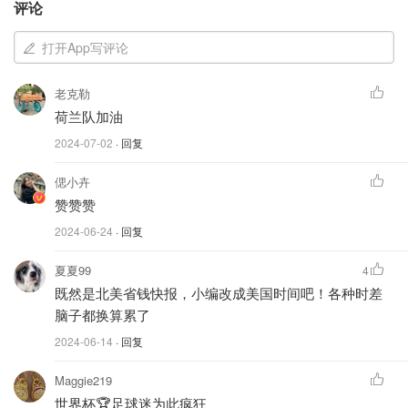
评论
瑞士 vs 德国 1：1
打开App写评论
苏格兰 vs 匈牙利 0：1
老克勒
6月22日：
荷兰队加油
格鲁吉亚 vs 捷克 1：1
2024-07-02
· 回复
土耳其 vs 葡萄牙 0：3
偲小卉
赞赞赞
比利时 vs 罗马尼亚 0：3
2024-06-24
· 回复
6月21日：
夏夏99
4
斯洛伐克 vs 乌克兰 1：2
既然是北美省钱快报，小编改成美国时间吧！各种时差
脑子都换算累了
波兰 vs 奥地利 1：3
2024-06-14
· 回复
法国 vs 荷兰 0：0
Maggie219
世界杯🏆足球迷为此疯狂
6月20日：