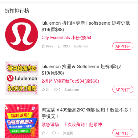
新！(持续更新）
2026》回归啦
6月17日：
折扣排行榜
罗马尼亚 vs 乌克兰 3：0
lululemon 折扣区更新 | softstreme 短裤史低
$19(原$88)
斯洛伐克 vs 比利时 1：0
City Essentials 小粉包$54
法国 vs 奥地利 1：0
999+
1333
lululemon
APP打开
6月16日：
lululemon 捡漏🔥 Softstreme 短裤4降仅
荷兰 vs 波兰 2：1
$19(原$88)
2折起 V领罗纹Tee$34(原$68)
斯洛文尼亚 vs 丹麦 1：1
24
5
lululemon
APP打开
英格兰 vs 塞尔维亚 1:0
6月15日：
淘宝满￥499最高2KG包邮 回归！数量不多！
手慢无！
瑞士 vs 匈牙利 3：1
紧急返场！上次没薅到！赶紧冲
西班牙 vs 克罗地亚 3：0
7
3
淘宝网
APP打开