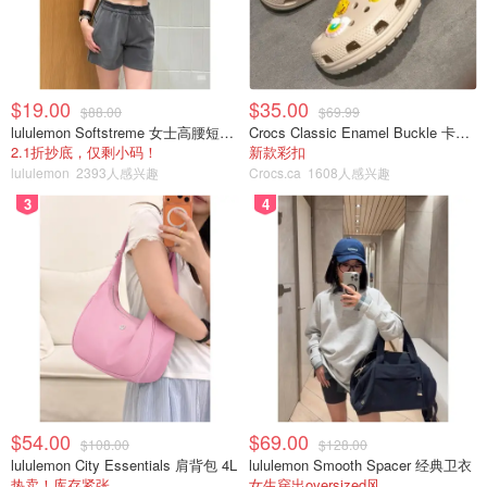
图片来自于@UEFA2024官网，版权属于原作者
参加预选赛抽签的53支球队被分配到10个预选赛组:
$19.00
$35.00
$88.00
$69.99
lululemon Softstreme 女士高腰短裤 10cm
Crocs Classic Enamel Buckle 卡骆驰布扣便鞋
7个小组 - 每组5支球队
2.1折抄底，仅剩小码！
新款彩扣
lululemon
2393人感兴趣
Crocs.ca
1608人感兴趣
3个小组 - 每组6支球队
3
4
具体分组如下：
2024欧洲杯预选赛分组
分组
国家
西班牙、苏格兰、挪威、格鲁吉
A组
亚、塞浦路斯
$54.00
$69.00
荷兰、法国、爱尔兰、希腊、直
$108.00
$128.00
B组
布罗陀
lululemon City Essentials 肩背包 4L
lululemon Smooth Spacer 经典卫衣
热卖！库存紧张
女生穿出oversized风