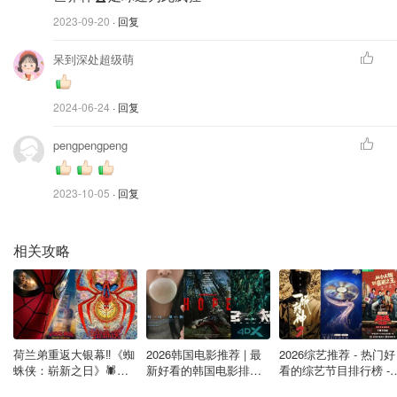
2023-09-20
· 回复
斯洛文尼亚 vs 塞尔维亚 1：1
呆到深处超级萌
英格兰 vs 丹麦 1：1
2024-06-24
· 回复
西班牙 vs 意大利 1：0
pengpengpeng
6月19日：
克罗地亚 vs 阿尔巴尼亚 2：2
2023-10-05
· 回复
德国 vs 匈牙利 2：0
相关攻略
苏格兰 vs 瑞士 1: 1
6月18日：
土耳其 vs 佐治亚 3：1
荷兰弟重返大银幕‼️《蜘
2026韩国电影推荐 | 最
2026综艺推荐 - 热门好
葡萄牙 vs 捷克 2：1
蛛侠：崭新之日》🕷️北
新好看的韩国电影排行
看的综艺节目排行榜 - 
美热映中❣️阵容豪华✨🤩
榜，必看盘点！8月最
月最新:《​​披荆斩棘