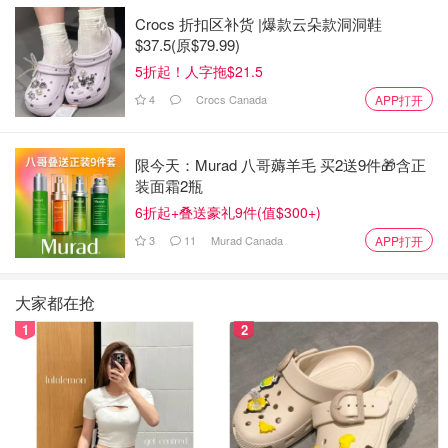
年欧洲杯决赛圈比赛。
Crocs 折扣区补货 |爆款云朵款洞洞鞋
$37.5(原$79.99)
2024年欧洲杯预选赛分组
5折起！人字拖$21.5
2024年欧洲杯预选赛已于2022年10月9日在法兰克福
4
Crocs Canada
APP打开
Festhalle展览中心举行完毕，53个国家协会参加了资格赛
抽签，德国作为2024年欧洲杯决赛的主办方自动获得参赛
限今天：Murad 八哥薅羊毛 买2送9件🎁含正
资格。
装面霜2瓶
👇2024年欧洲杯抽签的53个国家：
6折起+叠送豪礼9件(值$300+)
3
11
Murad Canada
APP打开
大家都在抢
1
2