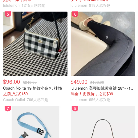
意大利、英格兰、乌克兰、北马
lululemon
1215人感兴趣
lululemon
819人感兴趣
C组
其顿、马耳他
5
6
克罗地亚、威尔士、亚美尼亚、
D组
土耳其、拉脱维亚
波兰、捷克、阿尔巴尼亚、法罗
E组
群岛、摩尔多瓦
比利时、奥地利、瑞典、阿塞拜
F组
疆、爱沙尼亚
匈牙利、塞尔维亚、黑山、保加
G组
$96.00
$49.00
利亚、立陶宛
$240.00
$168.00
Coach Nolita 19 格纹小皮包 挂饰
lululemon 高腰加绒紧身裤 28"≈71cm 5个口袋
丹麦、芬兰、斯洛文尼亚、哈萨
之前折后$159
码全！史低价，之前$99
H组
克斯坦、北爱尔兰、圣马力诺
Coach Outlet
766人感兴趣
lululemon
656人感兴趣
7
8
瑞士、以色列、罗马尼亚、科索
I组
沃、白俄罗斯、安道尔
葡萄牙、波斯尼亚和黑塞哥维
J组
那、冰岛、卢森堡、斯洛伐克、