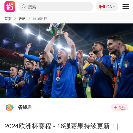
🇨🇦
CA
首页
攻略
旅游出行
省钱君
关注
2024欧洲杯赛程 - 16强赛果持续更新！|