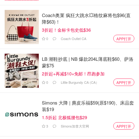
意大利 vs 阿尔巴尼亚：2：1
Coach奥莱 疯狂大跳水💥格纹麻将包$96(直
6月14日：
降$63)！
3折起！金标卡包史低$36
德国队 vs 苏格兰队 5：1
0
Coach Outlet CA
APP打开
2024欧洲杯观赛攻略
LB 潮鞋抄底 | NB 爆款204L薄底鞋$60、萨洛
2024欧洲杯介绍
蒙$75
2折起+再减$10+免邮！昂跑参加
2024欧洲杯全程2024年欧洲足球锦标赛，英文 UEFA Euro
2024，简称Euro 2024，由欧洲足联组织，四年一度，是仅
0
Little Burgundy CA (CA）
APP打开
次于国际足联组织的世界杯之后，世界第二大足球赛事。
Simons 大降 | 麂皮乐福$59(原$190)、床品套
2024欧洲杯预选赛
装$19
2024欧洲杯预选赛全程持续一年，于2023年3月23日至
1.5折起 北极狐腰包$29
2024年3月26日举行
，旨在
决出23支
欧洲足联成员国男子国
3
Simons加拿大官网
APP打开
家队，与自动获得参赛资格的东道主德国队一起参加2024