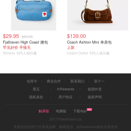
列支敦士登
2024欧洲杯赛程
2024欧洲杯官网
$29.95
$139.00
$60.00
2024欧洲杯将于2024年6月14日在慕尼黑拉开帷幕，决赛
Fjallraven High Coast 腰包
Coach Ashton Mini 单肩包
罕见好价 手慢无
上新
于7月14日在柏林结束。全程计划了51场比赛，
点击此处
Simons
605人感兴趣
Coach Outlet
555人感兴趣
查看完整日期、场地和赛程表
作为东道主，德国是A组的种子队，将占据A1位置，因此他
们将6月14日在慕尼黑足球场进行揭幕战。
信用卡
商业合作
联系我们
双十一
2024欧洲杯小组赛程
黑五
InRewards
饭团外卖
隐私条款
用户协议
版权声明
2024欧洲杯赛程 - 小组赛
触屏版
电脑版
下载App
日期
当地时间
小组赛
对阵
城市
2017©dealmoon.ca
页面信息由用户分享或品牌、商家提供，由Dealmoon核实后发布折
德国 - 苏格
6月14日
20:00
A组
慕尼黑