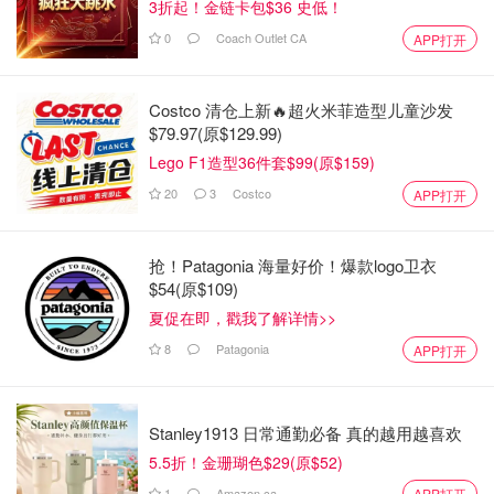
3折起！金链卡包$36 史低！
0
Coach Outlet CA
APP打开
Costco 清仓上新🔥超火米菲造型儿童沙发
$79.97(原$129.99)
Lego F1造型36件套$99(原$159)
20
3
Costco
APP打开
抢！Patagonia 海量好价！爆款logo卫衣
$54(原$109)
夏促在即，戳我了解详情>>
8
Patagonia
APP打开
Stanley1913 日常通勤必备 真的越用越喜欢
5.5折！金珊瑚色$29(原$52)
1
Amazon.ca
APP打开