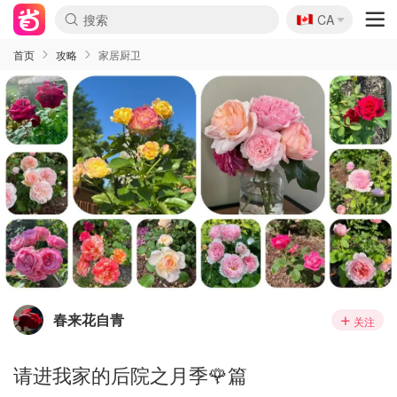
🇨🇦
CA
首页
攻略
家居厨卫
春来花自青
关注
请进我家的后院之月季🌹篇