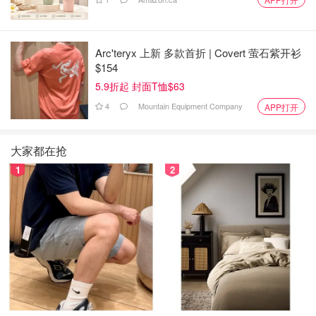
Arc'teryx 上新 多款首折 | Covert 萤石紫开衫
$154
5.9折起 封面T恤$63
4
Mountain Equipment Company
APP打开
大家都在抢
1
2