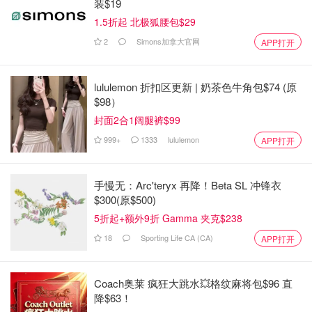
装$19
1.5折起 北极狐腰包$29
2
Simons加拿大官网
APP打开
lululemon 折扣区更新 | 奶茶色牛角包$74 (原
$98）
封面2合1阔腿裤$99
999+
1333
lululemon
APP打开
手慢无：Arc'teryx 再降！Beta SL 冲锋衣
$300(原$500)
5折起+额外9折 Gamma 夹克$238
18
Sporting Life CA (CA)
APP打开
Coach奥莱 疯狂大跳水💥格纹麻将包$96 直
降$63！