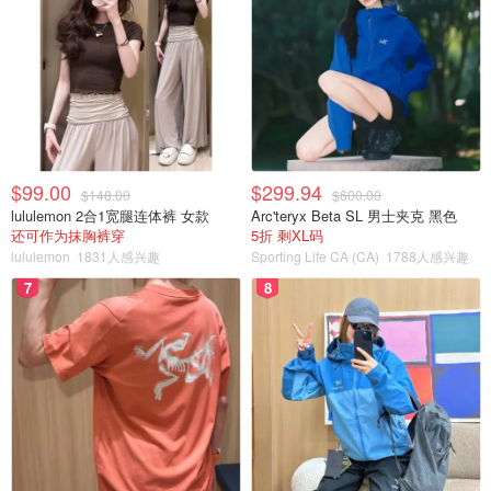
$99.00
$299.94
$148.00
$600.00
lululemon 2合1宽腿连体裤 女款
Arc'teryx Beta SL 男士夹克 黑色
还可作为抹胸裤穿
5折 剩XL码
lululemon
1831人感兴趣
Sporting Life CA (CA)
1788人感兴趣
7
8