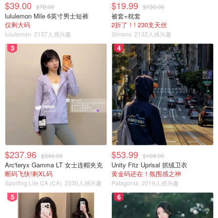
$39.00
$19.99
$78.00
$130.00
lululemon Mile 6英寸男士短裤
被套+枕套
仅剩大码
2折了！! 230支天丝
lululemon
2137人感兴趣
Simons
2132人感兴趣
3
4
$237.96
$53.99
$340.00
$109.00
Arc'teryx Gamma LT 女士连帽夹克
Unity Fitz Uprisal 抓绒卫衣
断码飞快!剩XL码
黄金码还在！氛围感之神
Sporting Life CA (CA)
2030人感兴趣
Patagonia
2019人感兴趣
5
6