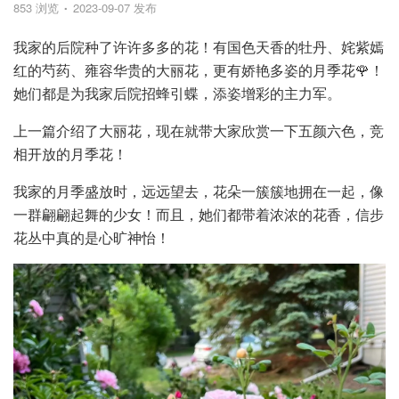
853 浏览
2023-09-07 发布
我家的后院种了许许多多的花！有国色天香的牡丹、姹紫嫣
红的芍药、雍容华贵的大丽花，更有娇艳多姿的月季花🌹！
她们都是为我家后院招蜂引蝶，添姿增彩的主力军。
上一篇介绍了大丽花，现在就带大家欣赏一下五颜六色，竞
相开放的月季花！
我家的月季盛放时，远远望去，花朵一簇簇地拥在一起，像
一群翩翩起舞的少女！而且，她们都带着浓浓的花香，信步
花丛中真的是心旷神怡！