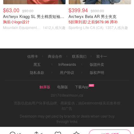
$63.00
$399.94
$90.00
$800.00
Arc'teryx Kragg SL 男士棉质短袖T恤
Arc'teryx Beta AR 男士夹克
胸前小logo设计
5折降到底!之前$679.96 蹲补
Mountain Equipment Company
1412人感兴趣
Sporting Life CA (CA)
1357人感兴趣
信用卡
商业合作
联系我们
双十一
黑五
InRewards
饭团外卖
隐私条款
用户协议
版权声明
触屏版
电脑版
下载App
2017©dealmoon.ca
页面信息由用户分享或品牌、商家提供，由Dealmoon核实后发布折
扣广告
Dealmoon may get paid by brands or deals when user buy
through links