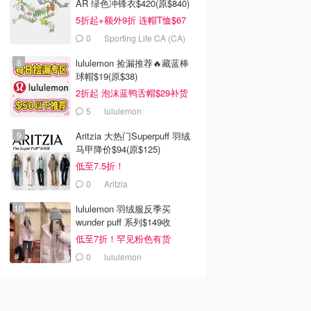
AR 绿色冲锋衣$420(原$840)
5折起+额外9折 连帽T恤$67
0
Sporting Life CA (CA)
lululemon 捡漏推荐🔥藏蓝棒
球帽$19(原$38)
2折起 泡沫蓝鸭舌帽$29补货
5
lululemon
Aritzia 大热门Superpuff 羽绒
马甲降价$94(原$125)
低至7.5折！
0
Aritzia
lululemon 羽绒服反季买
wunder puff 系列$149收
低至7折！罕见粉色有货
0
lululemon