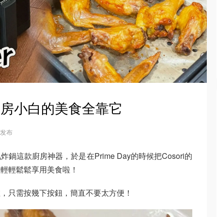
· 廚房小白的美食全靠它
7 发布
這款廚房神器，於是在Prime Day的時候把Cosori的
以輕輕鬆鬆享用美食啦！
啦，只需按幾下按鈕，簡直不要太方便！