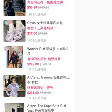
黄金码还在！氛围感之神
$53.99
$109.00
1639人感兴趣
Crocs 女士经典厚底凉鞋
补货！云朵葡萄冰！
$37.50
$79.99
1608人感兴趣
Wunder Puff 羽绒服 600蓬松
度
有细闪的黑色 拍照好看
$249.00
$348.00
1540人感兴趣
Arc'teryx Gamma 轻量连帽卫
衣 女款
锦葵紫首折！蹲补
$238.00
$340.00
1494人感兴趣
Aritzia The SuperStuff Puff
Vest 轻盈亮面马甲