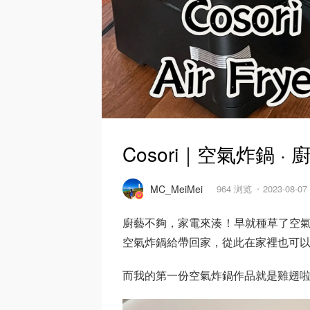
Cosori｜空氣炸鍋 
MC_MeiMei
964 浏览
2023-08-0
廚藝不夠，家電來湊！早就種草了空氣炸鍋
空氣炸鍋給帶回家，從此在家裡也可
而我的第一份空氣炸鍋作品就是雞翅