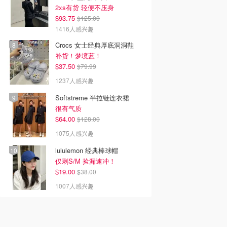
2xs有货 轻便不压身
$93.75
$125.00
1416人感兴趣
Crocs 女士经典厚底洞洞鞋
补货！梦境蓝！
$37.50
$79.99
1237人感兴趣
Softstreme 半拉链连衣裙
很有气质
$64.00
$128.00
1075人感兴趣
lululemon 经典棒球帽
仅剩S/M 捡漏速冲！
$19.00
$38.00
1007人感兴趣