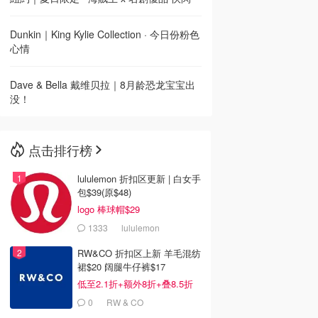
Dunkin｜King Kylie Collection · 今日份粉色
心情
Dave & Bella 戴维贝拉｜8月龄恐龙宝宝出
没！
点击排行榜
lululemon 折扣区更新 | 白女手
包$39(原$48)
logo 棒球帽$29
1333
lululemon
RW&CO 折扣区上新 羊毛混纺
裙$20 阔腿牛仔裤$17
低至2.1折+额外8折+叠8.5折
0
RW & CO