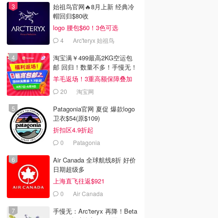
始祖鸟官网🔥8月上新 经典冷
帽回归$80收
logo 腰包$60！3色可选
4
Arc'teryx 始祖鸟
淘宝满￥499最高2KG空运包
邮 回归！数量不多！手慢无！
羊毛返场！3重高额保障叠加
20
淘宝网
Patagonia官网 夏促 爆款logo
卫衣$54(原$109)
折扣区4.9折起
0
Patagonia
Air Canada 全球航线8折 好价
日期超级多
上海直飞往返$921
0
Air Canada
手慢无：Arc'teryx 再降！Beta