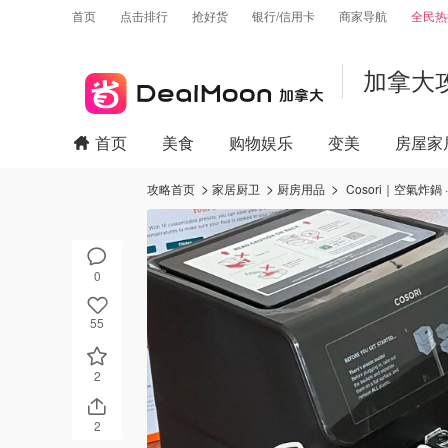
首页
点击排行
抢好货
银行/信用卡
商家导航
全民热
加拿大
首页
美食
购物娱乐
变美
房屋家
攻略首页
家居厨卫
厨房用品
Cosori｜空氣炸
0
55
2
2