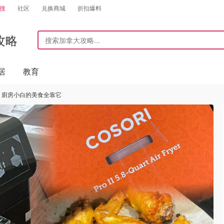
搜
社区
兑换商城
折扣爆料
攻略
居
教育
鍋 · 廚房小白的美食全靠它