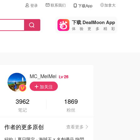
联系我们
加拿大
登录
下载App
🇺🇸
美国
下载 DealMoon App
体验更多精彩
🇨🇳
中国
🇨🇦
加拿大
🇬🇧
英国
🇩🇪
德国
MC_MeiMei
26
🇫🇷
加关注
法国
🇮🇹
3962
1869
意大利
笔记
粉丝
🇦🇺
澳洲
作者的更多原创
查看更多
🇳🇿
新西兰
紐約｜夏日限定 · 海賊王 x 名創優品 快閃