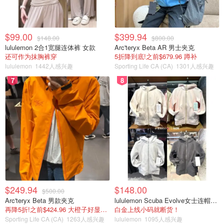
Sergio Rossi
$99.00
$399.94
$148.00
$800.00
Evangelie Sandal Heel|B03690MTEZ02
lululemon 2合1宽腿连体裤 女款
Arc'teryx Beta AR 男士夹克
还可作为抹胸裤穿
5折降到底!之前$679.96 蹲补
Pink&ndash; Sergio Rossi
lululemon
1442人感兴趣
Sporting Life CA (CA)
1301人感兴趣
购买
7
8
Sergio Rossi
sr Dea Crystal Sandal Heel|B02460MAF557
Pink&ndash; Sergio Rossi
购买
$249.94
$148.00
$500.00
Arc'teryx Beta 男款夹克
lululemon Scuba Evolve女士连帽卫衣 全拉链
再降5折!之前$424.96 大橙子好显白 蹲补
白金上线小码就断货！
芭比娃娃不仅是一个玩具，更是时尚的象征。她丰富多彩的
Sporting Life CA (CA)
1263人感兴趣
lululemon
1095人感兴趣