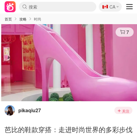
🇨🇦
CA
首页
攻略
时尚
7
pikaqiu27
关注
芭比的鞋款穿搭：走进时尚世界的多彩步伐