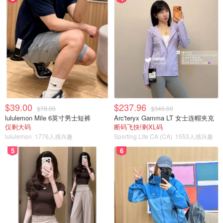
$39.00
$237.96
$78.00
$340.00
lululemon Mile 6英寸男士短裤
Arc'teryx Gamma LT 女士连帽夹克
仅剩大码
断码飞快!剩XL码
lululemon
1776人感兴趣
Sporting Life CA (CA)
1553人感兴趣
5
6