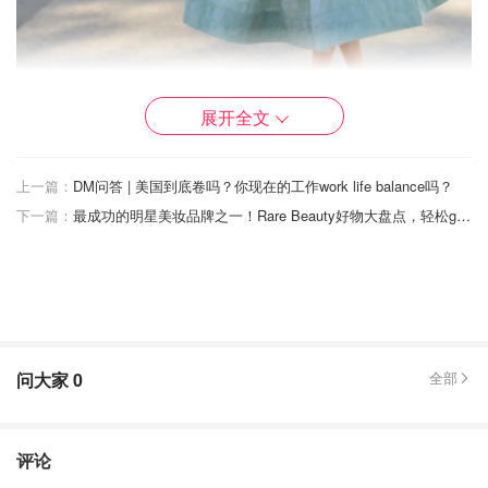
展开全文
上一篇：
DM问答 | 美国到底卷吗？你现在的工作work life balance吗？
下一篇：
最成功的明星美妆品牌之一！Rare Beauty好物大盘点，轻松get20分钟白开水裸妆
芭比同款（九折码new10）
Sergio Rossi
Godiva Pump|A43843MVIV01&ndash; Sergio
Rossi
购买
问大家
0
全部
Sergio Rossi
sr Aracne Pump|B01820MFI662
评论
White&ndash; Sergio Rossi