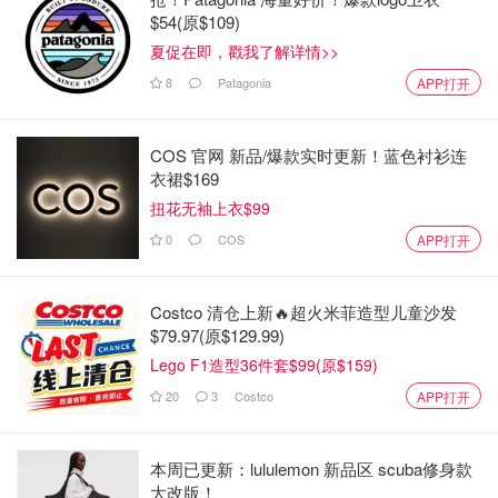
$54(原$109)
夏促在即，戳我了解详情>>
8
Patagonia
APP打开
COS 官网 新品/爆款实时更新！蓝色衬衫连
衣裙$169
扭花无袖上衣$99
0
COS
APP打开
Sergio Rossi
sr Alicia Platform Sandal Heel|B01920MVIV01
Pink&ndash; Sergio Rossi
Costco 清仓上新🔥超火米菲造型儿童沙发
购买
$79.97(原$129.99)
Lego F1造型36件套$99(原$159)
Sergio Rossi
20
3
Costco
APP打开
SI ROSSI Sandal Heel|B02601MNAG01
Purple&ndash; Sergio Rossi
本周已更新：lululemon 新品区 scuba修身款
购买
大改版！