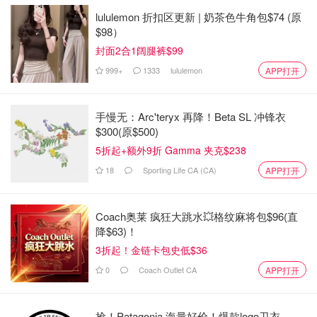
lululemon 折扣区更新 | 奶茶色牛角包$74 (原
$98）
封面2合1阔腿裤$99
999+
1333
lululemon
APP打开
手慢无：Arc'teryx 再降！Beta SL 冲锋衣
$300(原$500)
5折起+额外9折 Gamma 夹克$238
18
Sporting Life CA (CA)
APP打开
Coach奥莱 疯狂大跳水💥格纹麻将包$96(直
降$63)！
3折起！金链卡包史低$36
0
Coach Outlet CA
APP打开
抢！Patagonia 海量好价！爆款logo卫衣