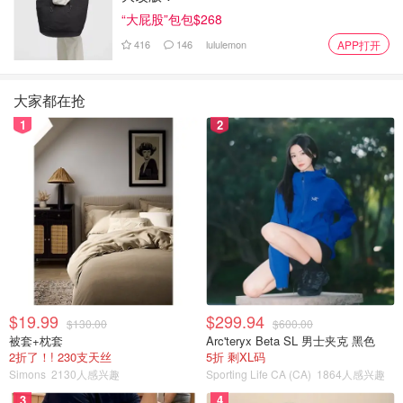
“大屁股”包包$268
416
146
lululemon
APP打开
细带高跟鞋 - 增添性感魅力 芭比的鞋柜里还有一种不可忽视
大家都在抢
的鞋款——细带高跟鞋。细带的设计，简约而性感，是派对
1
2
和晚宴的绝佳选择。搭配漂亮礼服，让你成为众人焦点。
$19.99
$299.94
$130.00
$600.00
被套+枕套
Arc'teryx Beta SL 男士夹克 黑色
2折了！! 230支天丝
5折 剩XL码
Simons
2130人感兴趣
Sporting Life CA (CA)
1864人感兴趣
3
4