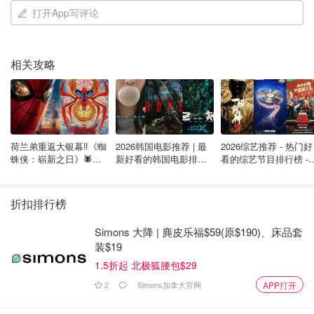
购买
打开App写评论
相关攻略
运动休闲鞋 - 时尚与舒适并存 芭比娃娃向我们证明了运动鞋
不仅适合运动场合，还能成为日常时尚的亮点。白色运动鞋
搭配休闲裤或连衣裙，轻松打造出活力十足的都市风格。
Sergio Rossi
荷兰弟重返大银幕‼️《蜘
2026韩国电影推荐 | 最
2026综艺推荐 - 热门好
蛛侠：崭新之日》🕷️北
新好看的韩国电影排行
看的综艺节目排行榜 - 
sr1 Addict Sneaker|A79290MMV117
美热映中❣️阵容豪华✨🤩
榜，必看盘点！8月最
月最新:《​​披荆斩棘
White&ndash; Sergio Rossi
新！(持续更新）
2026》回归啦
购买
折扣排行榜
Simons 大降 | 麂皮乐福$59(原$190)、床品套
装$19
1.5折起 北极狐腰包$29
露趾凉鞋 - 夏日清凉必备 当夏日来临，芭比的鞋柜里自然少
2
Simons加拿大官网
APP打开
不了各式各样的露趾凉鞋。无论是平底的夹趾凉鞋还是高跟
的绑带凉鞋，都能让你在炎炎夏日中尽情展现脚趾的美丽。