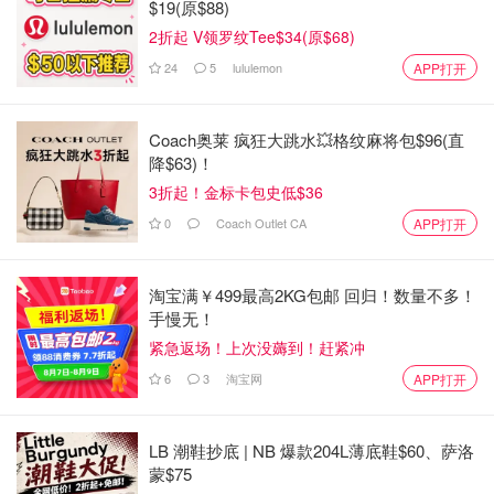
$19(原$88)
2折起 V领罗纹Tee$34(原$68)
24
5
lululemon
APP打开
Coach奥莱 疯狂大跳水💥格纹麻将包$96(直
降$63)！
3折起！金标卡包史低$36
0
Coach Outlet CA
APP打开
淘宝满￥499最高2KG包邮 回归！数量不多！
手慢无！
紧急返场！上次没薅到！赶紧冲
6
3
淘宝网
APP打开
LB 潮鞋抄底 | NB 爆款204L薄底鞋$60、萨洛
蒙$75