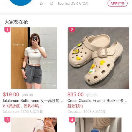
1
Sporting Life CA (CA)
APP打开
大家都在抢
1
2
$19.00
$35.00
$88.00
$69.99
lululemon Softstreme 女士高腰短裤 10cm
Crocs Classic Enamel Buckle 卡骆驰布扣便鞋
2.1折抄底，仅剩小码！
新款彩扣
lululemon
2393人感兴趣
Crocs.ca
1608人感兴趣
3
4