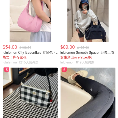
$54.00
$69.00
$108.00
$128.00
lululemon City Essentials 肩背包 4L
lululemon Smooth Spacer 经典卫衣
热卖！库存紧张
女生穿出oversized风
lululemon
1215人感兴趣
lululemon
819人感兴趣
5
6