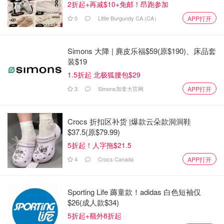
2折起+再减$10+免邮！昂跑参加
0
Little Burgundy CA (CA）
APP打开
Simons 大降 | 麂皮乐福$59(原$190)、床品套
装$19
1.5折起 北极狐腰包$29
3
Simons加拿大官网
APP打开
Crocs 折扣区补货 |爆款云朵款洞洞鞋
$37.5(原$79.99)
5折起！人字拖$21.5
4
Crocs Canada
APP打开
Sporting Life 薅童款！adidas 白色短袖仅
$26(成人款$34)
5折起+额外8折起