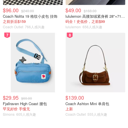
$96.00
$49.00
$240.00
$168.00
Coach Nolita 19 格纹小皮包 挂饰
lululemon 高腰加绒紧身裤 28"≈71cm 5个口袋
之前折后$159
码全！史低价，之前$99
Coach Outlet
766人感兴趣
lululemon
656人感兴趣
7
8
$29.95
$139.00
$60.00
Fjallraven High Coast 腰包
Coach Ashton Mini 单肩包
罕见好价 手慢无
上新
Simons
605人感兴趣
Coach Outlet
555人感兴趣