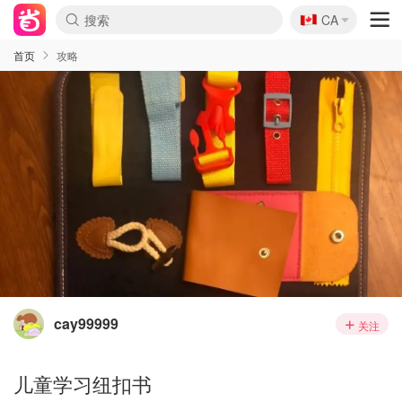
🇨🇦
CA
首页
攻略
cay99999
关注
儿童学习纽扣书