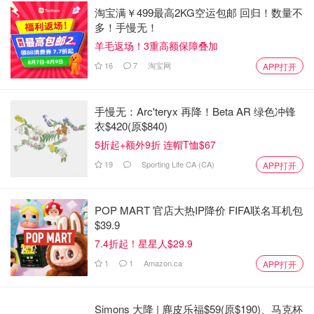
淘宝满￥499最高2KG空运包邮 回归！数量不
多！手慢无！
羊毛返场！3重高额保障叠加
16
7
淘宝网
APP打开
手慢无：Arc'teryx 再降！Beta AR 绿色冲锋
衣$420(原$840)
5折起+额外9折 连帽T恤$67
19
Sporting Life CA (CA)
APP打开
POP MART 官店大热IP降价 FIFA联名耳机包
$39.9
7.4折起！星星人$29.9
1
1
Amazon.ca
APP打开
Simons 大降 | 麂皮乐福$59(原$190)、马克杯