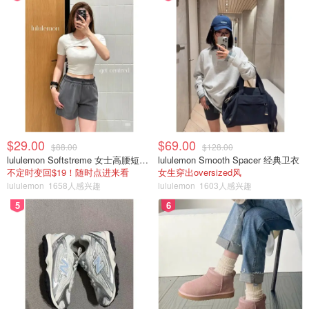
$29.00
$69.00
$88.00
$128.00
lululemon Softstreme 女士高腰短裤 10cm
lululemon Smooth Spacer 经典卫衣
不定时变回$19！随时点进来看
女生穿出oversized风
lululemon
1658人感兴趣
lululemon
1603人感兴趣
5
6