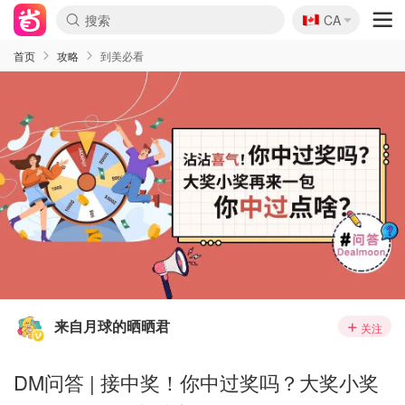
🇨🇦
CA
首页
攻略
到美必看
来自月球的晒晒君
关注
DM问答 | 接中奖！你中过奖吗？大奖小奖