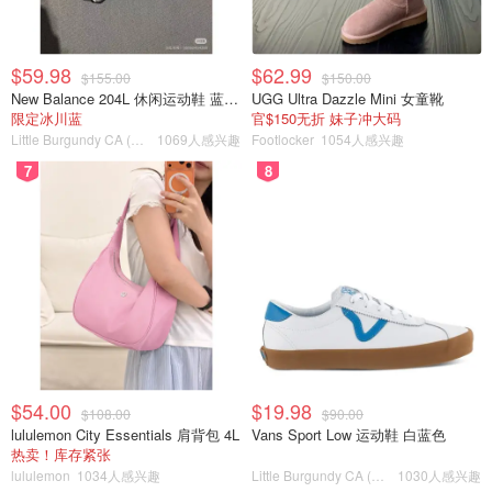
$59.98
$62.99
$155.00
$150.00
New Balance 204L 休闲运动鞋 蓝银色
UGG Ultra Dazzle Mini 女童靴
限定冰川蓝
官$150无折 妹子冲大码
Little Burgundy CA (CA）
1069人感兴趣
Footlocker
1054人感兴趣
7
8
$54.00
$19.98
$108.00
$90.00
lululemon City Essentials 肩背包 4L
Vans Sport Low 运动鞋 白蓝色
热卖！库存紧张
lululemon
1034人感兴趣
Little Burgundy CA (CA）
1030人感兴趣