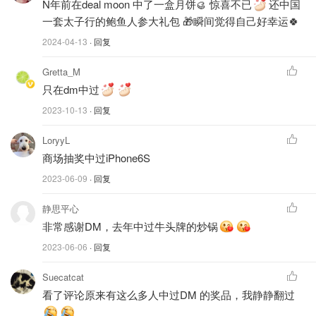
N年前在deal moon 中了一盒月饼🥮 惊喜不已
还中国
一套太子行的鲍鱼人参大礼包 🎁瞬间觉得自己好幸运🍀
2024-04-13
· 回复
Gretta_M
只在dm中过
2023-10-13
· 回复
LoryyL
商场抽奖中过iPhone6S
2023-06-09
· 回复
静思平心
非常感谢DM，去年中过牛头牌的炒锅
2023-06-06
· 回复
Suecatcat
看了评论原来有这么多人中过DM 的奖品，我静静翻过