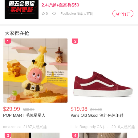
2.4折起+至高得$50
0
Footlocker加拿大官网
APP打开
大家都在抢
1
2
$29.99
$19.98
$33.99
$95.00
POP MART 毛绒星星人
Vans Old Skool 酒红色休闲鞋
amazon.ca
2187人感兴趣
Little Burgundy CA (CA）
2016人感兴趣
3
4