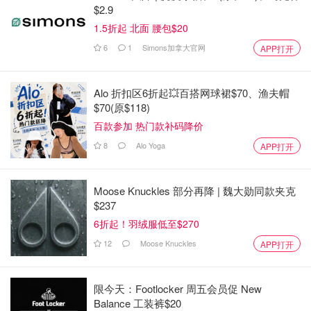
$2.9
1.5折起 北面 腰包$20
6
1
Simons加拿大官网
APP打开
Alo 折扣区6折起💥百搭网球裙$70、渔夫帽
$70(原$118)
百款参加 热门款补码降价
8
Alo Yoga
APP打开
Moose Knuckles 部分再降 | 魏大勋同款夹克
$237
6折起！羽绒服低至$270
12
Moose Knuckles
APP打开
限今天：Footlocker 周五会员促 New
Balance 工装裤$20