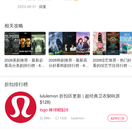
2023-06-01
· 回复
相关攻略
2026美剧推荐 - 最新必
2026韩剧推荐 - 最新高
2026综艺推荐 - 热门好
看高分美剧排行榜 - 8月
分好看韩剧排行榜 - 8月
看的综艺节目排行榜 - 
最新: 《​​足球教练 》第
最新：丁海寅《我的荒
月最新:《​​伦敦合伙人
四季回归！
糖恋爱 》上线❣️
回归啦
折扣排行榜
lululemon 折扣区更新 | 超经典卫衣$69(原
$128)
logo 棒球帽$29
999+
1333
lululemon
APP打开