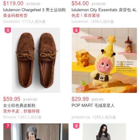
$119.00
$54.00
$198.00
$108.00
lululemon Chargefeel 3 男士运动鞋
lululemon City Essentials 肩背包 4L
黄金码都有货
热卖！库存紧张
lululemon
1710人感兴趣
lululemon
1406人感兴趣
5
6
$59.95
$29.99
$190.00
$33.99
女士棕色麂皮船鞋
POP MART 毛绒星星人
里外羊皮，舒服得很
Simons
1267人感兴趣
amazon.ca
1265人感兴趣
7
8
它是玻璃器皿，小罐设计，里面霜体呈现粉色，没特别香
味，霜体上脸柔滑好推开，吸收特别快。我是干性皮肤，有