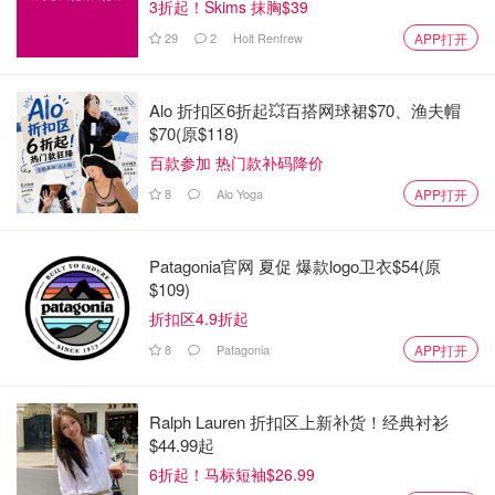
1⃣️酯化VC提亮面霜
3折起！Skims 抹胸$39
29
2
Holt Renfrew
APP打开
Alo 折扣区6折起💥百搭网球裙$70、渔夫帽
$70(原$118)
百款参加 热门款补码降价
8
Alo Yoga
APP打开
Patagonia官网 夏促 爆款logo卫衣$54(原
$109)
折扣区4.9折起
8
Patagonia
APP打开
Ralph Lauren 折扣区上新补货！经典衬衫
$44.99起
6折起！马标短袖$26.99