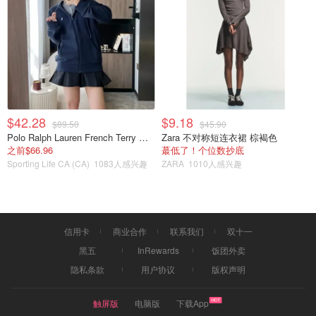
少许雀斑，平时在早上使用，使用第一天觉得比较滋润，第
二天和第三天开始感觉皮肤变得丝滑，第四天和第五天明显
的看到皮肤逐渐变白变亮，脸上雀斑开始淡化，第六和第七
天皮肤状态特别好，光滑细腻，白皙，只有轻微的斑点痕
迹，继续使用一个月后我的皮肤状态变得更加年轻，触感紧
致光滑和有弹性，上妆很快和很服帖，效果真的出奇的好。
$42.28
$9.18
$89.50
$45.90
Polo Ralph Lauren French Terry 女童连帽卫衣 7-16码
Zara 不对称短连衣裙 棕褐色
之前$66.96
蕞低了！个位数抄底
Sporting Life CA (CA)
1083人感兴趣
ZARA
1010人感兴趣
信用卡
商业合作
联系我们
双十一
黑五
InRewards
饭团外卖
隐私条款
用户协议
版权声明
触屏版
电脑版
下载App