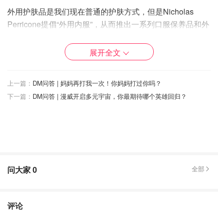
外用护肤品是我们现在普通的护肤方式，但是Nicholas
Perricone提倡“外用内服”，从而推出一系列口服保养品和外
用护肤品，使皮肤达到最佳状态。
展开全文
🧚‍♀️这次众测产品护肤套装包括：
1⃣️酯化VC提亮面霜SPF30
上一篇：
DM问答 | 妈妈再打我一次！你妈妈打过你吗？
下一篇：
DM问答 | 漫威开启多元宇宙，你最期待哪个英雄回归？
2⃣️身体肌肤膳食补充剂
3⃣️冷等离子精华
问大家
0
全部
评论