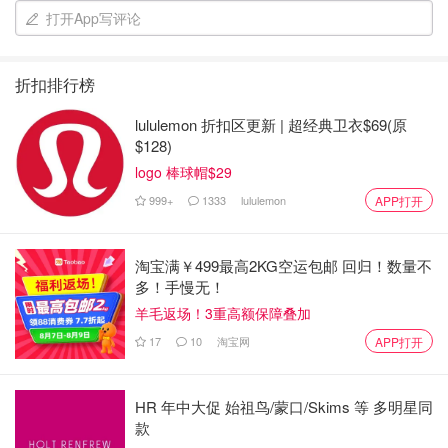
打开App写评论
折扣排行榜
lululemon 折扣区更新 | 超经典卫衣$69(原
$128)
logo 棒球帽$29
999+
1333
lululemon
APP打开
淘宝满￥499最高2KG空运包邮 回归！数量不
多！手慢无！
羊毛返场！3重高额保障叠加
17
10
淘宝网
APP打开
HR 年中大促 始祖鸟/蒙口/Skims 等 多明星同
🧚‍♀️首先来说说👉
款