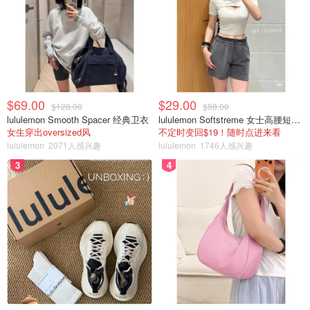
$69.00
$29.00
$128.00
$88.00
lululemon Smooth Spacer 经典卫衣
lululemon Softstreme 女士高腰短裤 10cm
女生穿出oversized风
不定时变回$19！随时点进来看
lululemon
2071人感兴趣
lululemon
1746人感兴趣
3
4
二氧化钛是矿物质防晒，现在普遍应用在各大品牌防晒产品
中，可以很好地阻挡UVA和UVB射线，抵抗光衰老。