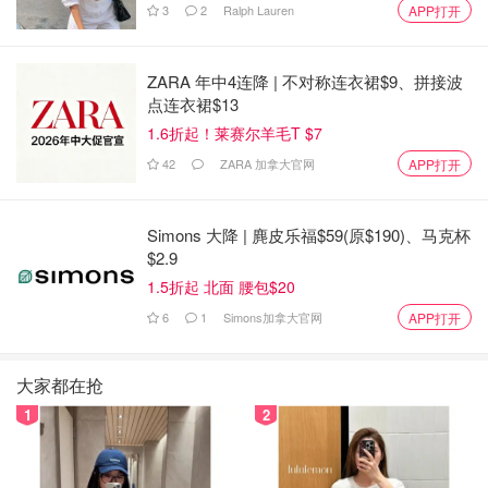
3
2
Ralph Lauren
APP打开
ZARA 年中4连降 | 不对称连衣裙$9、拼接波
点连衣裙$13
1.6折起！莱赛尔羊毛T $7
42
ZARA 加拿大官网
APP打开
它是一款含有维生素C酯和硫辛酸，二氧化钛等护肤成分的
面霜。众所周知维生素C对皮肤的主要功效是提亮肤色，光
Simons 大降 | 麂皮乐福$59(原$190)、马克杯
滑肌肤，亮白淡斑。但是维生素C酯是脂溶性的，比传统的
$2.9
维生素C更易吸收，更具抗氧化作用。
1.5折起 北面 腰包$20
硫辛酸是一种存在于人体细胞中的脂肪酸，是自然界最强大
6
1
Simons加拿大官网
APP打开
的抗氧化剂。持续使用会令皮肤减少皱纹，毛孔粗大的问
题。
大家都在抢
1
2