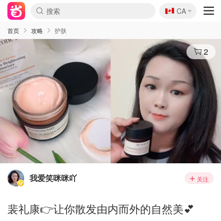
🇨🇦
CA
首页
攻略
护肤
2
我爱笑咪咪吖
关注
裴礼康👉让你散发由内而外的自然美💕