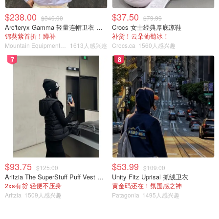
口径兼容性：Voigtländer镜头有多种口径可供选择，包括
$238.00
$37.50
$340.00
$79.99
Leica M、Sony E、Nikon F和富士X等。这使得Voigtländer
Arc'teryx Gamma 轻量连帽卫衣 女款
Crocs 女士经典厚底凉鞋
镜头可以在多种相机系统上使用。
锦葵紫首折！蹲补
补货！云朵葡萄冰！
Mountain Equipment Company
1613人感兴趣
Crocs.ca
1560人感兴趣
价格：虽然Voigtländer镜头的价格相对较高，但与其出色的
性能和耐用性相比，这些镜头仍被认为具有较高的性价比。
7
8
总之，Voigtländer镜头在摄影界享有很高的声誉，其高品质
的光学性能和精湛的制造工艺使其成为了许多专业摄影师和
摄影爱好者的理想选择。
$93.75
$53.99
$125.00
$109.00
Aritzia The SuperStuff Puff Vest 轻盈亮面马甲
Unity Fitz Uprisal 抓绒卫衣
2xs有货 轻便不压身
黄金码还在！氛围感之神
Aritzia
1509人感兴趣
Patagonia
1495人感兴趣