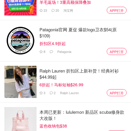
电池（Battery）：1800年，意大利科学家亚历山德罗·伏尔
羊毛返场！3重高额保障叠加
塔（Alessandro Volta）发明了伏打电堆，这是世界上第一
23
20
淘宝网
APP打开
个能产生稳定电流的电池。
Patagonia官网 夏促 爆款logo卫衣$54(原
$109)
折扣区4.9折起
最早，Voigtländer主要从事光学仪器的制造，包括显微镜、
8
Patagonia
APP打开
望远镜和其他光学设备。这些设备在当时的科学研究、地理
勘测和军事领域有广泛的应用。
Ralph Lauren 折扣区上新补货！经典衬衫
随着时间的推移，Voigtländer公司开始向摄影领域转型。在
$44.99起
1839年，法国人路易·达盖尔发明了第一种摄影技术——银
6折起！马标短袖$26.99
版摄影（Daguerreotype），这使得Voigtländer公司看到了
3
2
Ralph Lauren
APP打开
摄影市场的潜力。在19世纪初，Voigtländer开始生产相机
和镜头。1840年，Voigtländer推出了其第一款金属制的银
本周已更新：lululemon 新品区 scuba修身款
版摄影相机——Daguerreotype，成为世界上第一个生产金
大改版！
属制摄影相机的公司。
蓝色收纳包$38