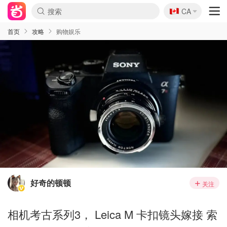
🇨🇦
CA
首页
攻略
购物娱乐
好奇的顿顿
关注
相机考古系列3， Leica M 卡扣镜头嫁接 索