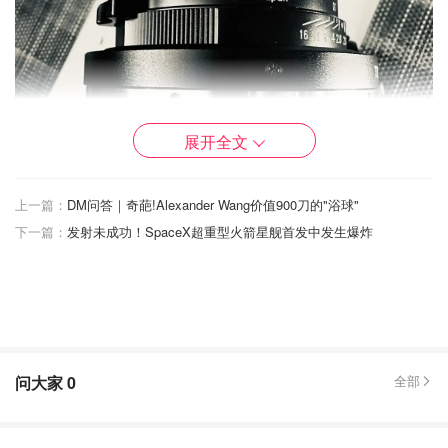
展开全文
上一篇：
DM问答｜奇葩!Alexander Wang价值900刀的"浴球"
下一篇：
发射未成功！SpaceX超重型火箭星舰首发中发生爆炸
但是这次比较特别，因为我们算是老树开花，旧时代嫁接在
新时代上。
最近无意中发现了还有这种高科技，就是可以把徕卡手动
头，转接到顶级无反季身上，还能自动对焦！
Mind blowing！🙊
问大家
0
全部
不，是 Mind Blasting！🙉🙉🙉🙉