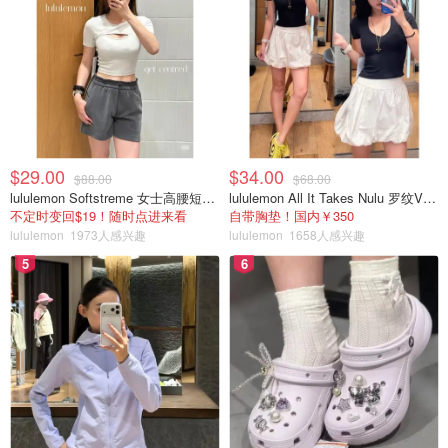
影师中享有很高的声誉。
Voigtländer镜头的评价：
Voigtländer镜头在摄影爱好者和专业摄影师中享有很高的声
$29.00
$34.00
$88.00
$68.00
誉。以下是一些关于Voigtländer镜头的评价：
lululemon Softstreme 女士高腰短裤 10cm
lululemon All It Takes Nulu 罗纹V领短袖T恤
不定时变回$19！随时点进来看
自带胸垫！国内￥350
光学性能：Voigtländer镜头在色彩表现、锐度和对比度方面
lululemon
1973人感兴趣
lululemon
1658人感兴趣
表现优异。高品质的光学元件和多层镀膜技术保证了镜头能
5
6
够捕捉细节丰富、色彩鲜艳的照片。
机械结构：Voigtländer镜头以其坚固、耐用的全金属机械结
构著称。这种设计确保了镜头在长时间使用后仍能保持稳定
的性能。
手动对焦：许多Voigtländer镜头采用手动对焦设计，这对于
喜欢手动对焦的摄影师来说是一个很大的吸引力。手动对焦
可以让摄影师更好地控制焦点，实现精确的构图。