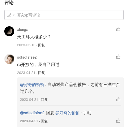
评论
活着的历史 Voigtländer （福伦达）
打开App写评论
Voigtländer是世界上最古老的光学公司之一，也是摄影史上
xlongx
具有重要地位的品牌。他们的产品以高品质、精湛的工艺和
天工环大概多少？
优异的光学性能而著称。
2023-05-10
· 回复
是一家具有悠久历史的德国相机和镜头制造商，成立于
sdfsdfsfse2
1756年。创始人约翰·海因里希·沃克特兰德（Johann
rp开放的，我自己用过
Heinrich Voigtländer）在奥地利维也纳创立了这家公司。
2023-04-21
· 回复
好家伙快270年了，已经是我家族族谱可靠范围的2倍，哈
:
自动对焦产品会被告，之前有三洋生产
@好奇的顿顿
哈哈哈。🌝🌝🌝
过几个。
可谓是老牌帝国主义的欧洲贵族了，当时连德意志和奥匈都
2023-04-21
· 回复
没有， 还是哈布斯堡王朝的神圣罗马帝国时代。
套用某位知名中文Up主的话说就是，
回复
:
手动
@sdfsdfsfse2
@好奇的顿顿
这位老约翰可谓是老神罗正双头鹰旗的。
2023-04-21
· 回复