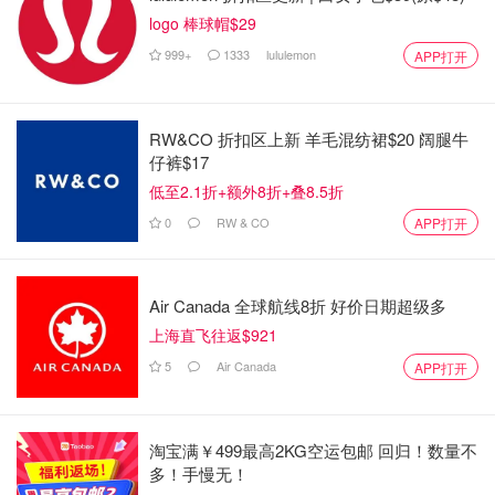
索瓦·多里奥尔（Claude François Dorothée, marquis de
logo 棒球帽$29
Jouffroy d'Abbans）制造了第一艘实验性的蒸汽船，开启了
999+
1333
lululemon
APP打开
蒸汽船时代。
热空气球（Hot Air Balloon）：1783年，法国兄弟蒙哥尔菲
耶（Joseph-Michel Montgolfier 和 Jacques-Étienne
RW&CO 折扣区上新 羊毛混纺裙$20 阔腿牛
Montgolfier）发明了热空气球，实现了人类历史上首次的有
仔裤$17
人飞行。
低至2.1折+额外8折+叠8.5折
水力纺纱机（Water Frame）：1769年，英国发明家理查德·
0
RW & CO
APP打开
阿克赖特（Richard Arkwright）发明了水力纺纱机，这是一
种以水力驱动的机械纺纱设备，对纺织工业产生了重要影
响。
Air Canada 全球航线8折 好价日期超级多
差速器（Differential）：1787年，法国发明家朱兹·德·拉·图
上海直飞往返$921
尔（Jules de la Tourette）发明了差速器，这种设备允许车
5
Air Canada
APP打开
轮以不同速度旋转，对汽车行业产生了深远影响。
电报（Telegraph）：1791年，法国发明家克洛ード·夏普朗
蒂埃（Claude Chappe）成功实现了光学电报的传输，这是
淘宝满￥499最高2KG空运包邮 回归！数量不
远程通信的一种早期形式。
多！手慢无！