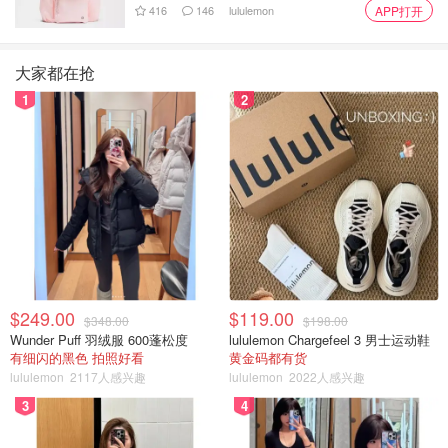
Voigtländer不断创新和改进其产品线。在19世纪中叶，
416
146
lululemon
APP打开
Voigtländer与著名数学家约瑟夫·佩措瓦尔（Josef
Petzval）合作，共同设计并生产了世界上第一个快速的相
大家都在抢
机镜头——佩措瓦尔镜头（Petzval lens）。这款镜头在当
1
2
时具有突破性的光学性能，对摄影领域产生了重要影响。
在20世纪，随着摄影技术的不断发展，Voigtländer继续生
产高质量的相机和镜头。在20世纪中叶，Voigtländer推出
了一系列成功的35毫米胶卷相机，如Prominent、Vito和
Vitessa等。此外，Voigtländer还生产了一些著名的镜头，
如Nokton、Ultron和Heliar等，这些镜头以高品质和卓越的
光学性能著称。
$249.00
$119.00
$348.00
$198.00
尽管Voigtländer在20世纪后期面临了市场竞争和经济困
Wunder Puff 羽绒服 600蓬松度
lululemon Chargefeel 3 男士运动鞋
境，但在21世纪初，随着德国光学制造商Cosina的介入，
有细闪的黑色 拍照好看
黄金码都有货
Voigtländer得以复兴。如今，Voigtländer继续生产高质量的
lululemon
2117人感兴趣
lululemon
2022人感兴趣
镜头，特别是为Leica M、Sony E、Nikon F和富士X等相机
3
4
系统设计的手动对焦镜头。这些镜头在摄影爱好者和专业摄