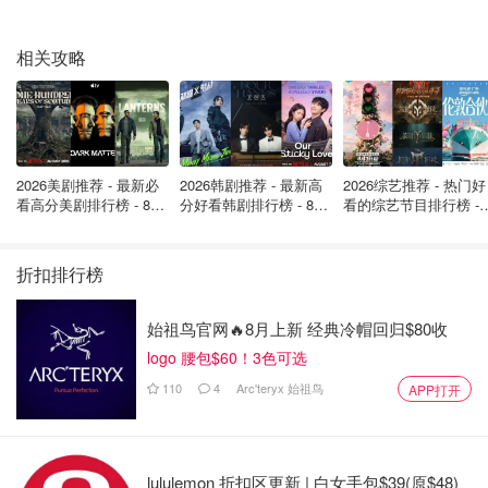
相关攻略
2026美剧推荐 - 最新必
2026韩剧推荐 - 最新高
2026综艺推荐 - 热门好
看高分美剧排行榜 - 8月
分好看韩剧排行榜 - 8月
看的综艺节目排行榜 - 
最新: 《​​足球教练 》第
最新：丁海寅《我的荒
月最新:《​​伦敦合伙人
四季回归！
糖恋爱 》上线❣️
回归啦
折扣排行榜
始祖鸟官网🔥8月上新 经典冷帽回归$80收
怎么形容其品牌的历史之古老呢？
logo 腰包$60！3色可选
福伦达是这个真蒸汽朋克，工业革命时代的见证者和参与
110
4
Arc'teryx 始祖鸟
APP打开
者。可谓是看着后面的一项项发明出现和成长的
我举几个工业革命时代的重点例子作为参考：
汽船（Steamboat）：1769年，法国发明家克洛ード·弗朗
lululemon 折扣区更新 | 白女手包$39(原$48)