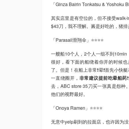
「Ginza Bairin Tonkatsu & Yoshok
其实店里是有空位的，但不接受walk-in只能预约。
$43刀，我不理解。酱是好吃的，猪
「Parasail滑翔伞」⭐⭐⭐⭐
一艘船10个人，2个人一组不到10m
很好，看下面的船绕着你开的时候也
了。但是！在船上非常❗晕❗首先小快
一直绕圈开，
非常建议提前吃晕船药
去，ABC store 35刀买一张真
他们的视野最好。
「Onoya Ramen」⭐⭐⭐⭐
无意中yelp刷到的拉面店，也许因