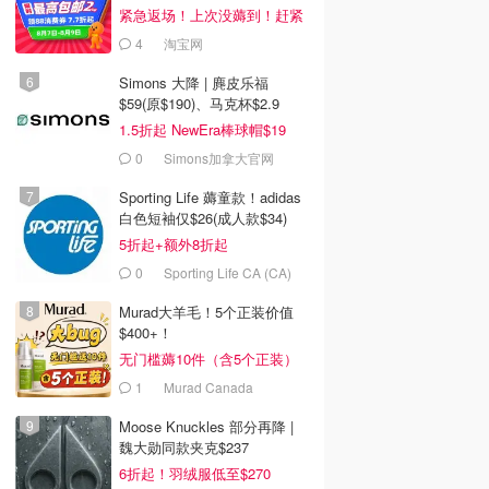
紧急返场！上次没薅到！赶紧
冲
4
淘宝网
Simons 大降 | 麂皮乐福
$59(原$190)、马克杯$2.9
1.5折起 NewEra棒球帽$19
0
Simons加拿大官网
Sporting Life 薅童款！adidas
白色短袖仅$26(成人款$34)
5折起+额外8折起
0
Sporting Life CA (CA)
Murad大羊毛！5个正装价值
$400+！
无门槛薅10件（含5个正装）
1
Murad Canada
Moose Knuckles 部分再降 |
魏大勋同款夹克$237
6折起！羽绒服低至$270