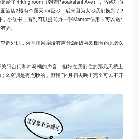
king room（朝着Paoakalani Ave），马路对面
面酒店2楼有个露天bar巨吵！后来因为太吵我们换到了2
！另外，小红书上看到可以提前办一张Marriott信用卡可以送1
了没有弄。
有空调外机，浴室排风扇没有声音2超级喜欢阳台的风景3.
开关阳台门和冲马桶的声音，但好在我们住的那几天楼上
；2.空调是有点吵的，但我们4月初去晚上完全可以不开