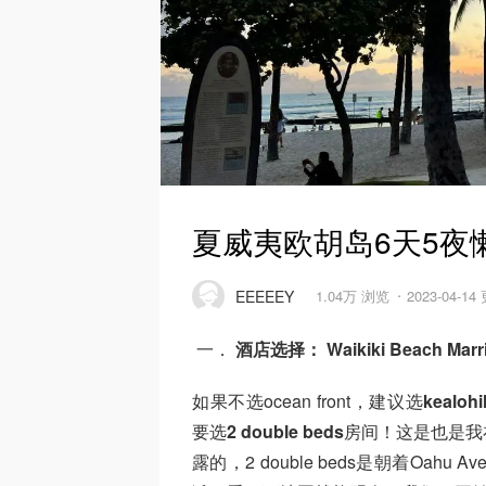
夏威夷欧胡岛6天5夜
EEEEEY
1.04万 浏览
2023-04-14
一．
酒店选择： Waikiki Beach Marri
如果不选ocean front，建议选
kealohi
要选
2 double beds
房间！这是也是我
露的，2 double beds是朝着Oah