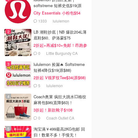
softstreme 短裤史低$19(原
$88)
City Essentials 小粉包$54
1333
lululemon
LB 潮鞋抄底 | NB 爆款204L薄
底鞋$60、萨洛蒙$75
2折起+再减$10+免邮！昂跑参
加
0
Little Burgundy CA
(CA）
lululemon 捡漏🔥 Softstreme
短裤4降仅$19(原$88)
2折起 V领罗纹Tee$34(原$68)
5
lululemon
Coach奥莱 疯狂大跳水💥格纹
麻将包$96(直降$63)！
3折起！新款靴子$108
0
Coach Outlet CA
淘宝满￥499最高2KG包邮 回
归！数量不多！手慢无！