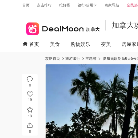
首页
点击排行
抢好货
银行/信用卡
商家导航
全民热
加拿大
首页
美食
购物娱乐
变美
房屋家
攻略首页
旅游出行
主题游
夏威夷欧胡岛6天5夜
0
19
13
8