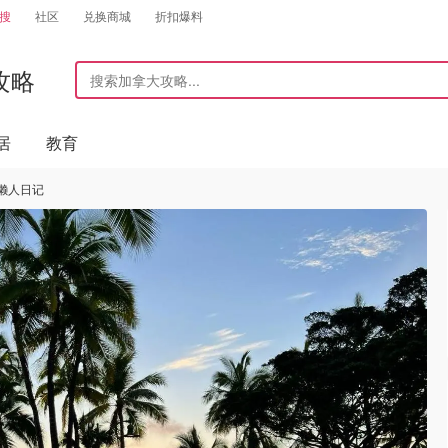
搜
社区
兑换商城
折扣爆料
攻略
居
教育
懒人日记