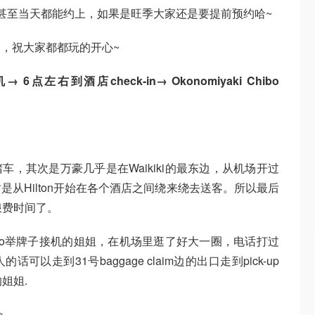
甚至当天都能约上，如果是旺季大家还是要提前预约哈~
，祝大家都都玩的开心~
机→ 6点左右到酒店check-in→ Okonomiyaki Chibo
车，其次是万豪几乎是在Waikiki的最东边，从机场开过
从Hilton开始在各个酒店之间绕来绕去送客。所以最后
浪费时间了。
tco举牌子接机的姐姐，在机场里逛了好大一圈，电话打过
走到31号baggage claim边的出口走到pick-up
姐姐.
⭐