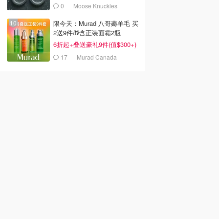
0
Moose Knuckles
限今天：Murad 八哥薅羊毛 买
2送9件🎁含正装面霜2瓶
6折起+叠送豪礼9件(值$300+)
17
Murad Canada