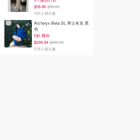
$58.80
$98.00
545人感兴趣
Arc'teryx Beta SL 男士夹克 黑
色
5折 蹲补
$299.94
$600.00
518人感兴趣