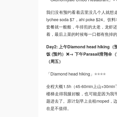
我们没有预约看着店里没几个人就想走进去试试，
lychee soda $7，ahi poke
套餐就一般般，牛排煎的太老，龙虾还
着，最后上菜的时候每一口都有焦掉
Day2: 上午Diamond head hiking（预
饭 (预约）❌→ 下午Parasail滑翔伞（预约
（周五）
「Diamond head hiking」⭐⭐⭐⭐
全程大概1.5h（45-60min上山+
楼梯走得我腿好酸，也可能是因为我平
题进去了。原计划早上去租moped，
在是不值得。