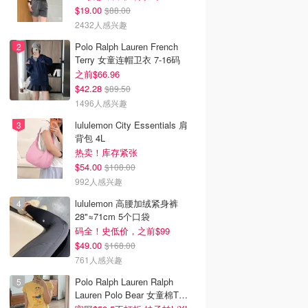
$19.00
$88.00
2432人感兴趣
Polo Ralph Lauren French
Terry 女童连帽卫衣 7-16码
之前$66.96
$42.28
$89.50
1496人感兴趣
lululemon City Essentials 肩
背包 4L
热卖！库存紧张
$54.00
$108.00
992人感兴趣
lululemon 高腰加绒紧身裤
28"≈71cm 5个口袋
码全！史低价，之前$99
$49.00
$168.00
761人感兴趣
Polo Ralph Lauren Ralph
Lauren Polo Bear 女童棉T恤
染色 1件