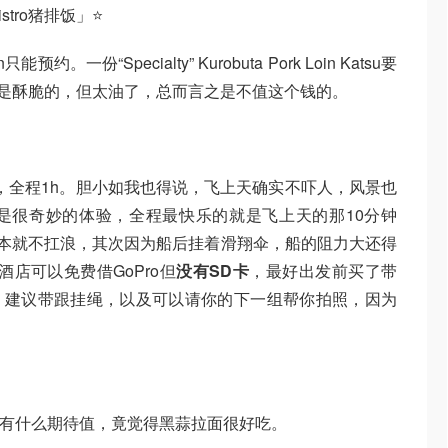
u Bistro猪排饭」⭐
一份“Specialty” Kurobuta Pork Loin Katsu要
排是酥脆的，但太油了，总而言之是不值这个钱的。
in，全程1h。胆小如我也得说，飞上天确实不吓人，风景也
是很奇妙的体验，全程最快乐的就是飞上天的那10分钟
艇本就不扛浪，其次因为船后挂着滑翔伞，船的阻力大还得
❗酒店可以免费借GoPro但
没有SD卡
，最好出发前买了带
是怨种。建议带跟挂绳，以及可以请你的下一组帮你拍照，因为
为没有什么期待值，竟觉得黑蒜拉面很好吃。