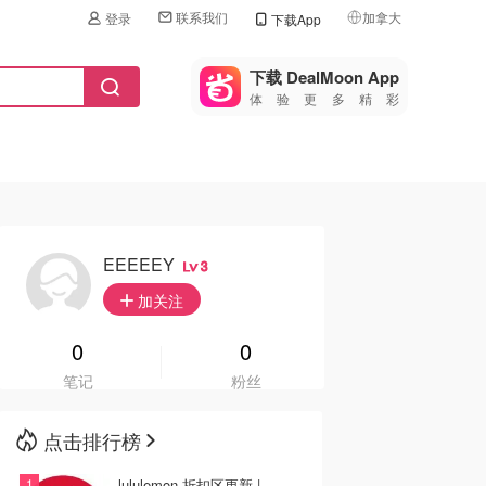
联系我们
加拿大
登录
下载App
🇺🇸
美国
下载 DealMoon App
体验更多精彩
🇨🇳
中国
🇨🇦
加拿大
🇬🇧
英国
🇩🇪
德国
EEEEEY
3
🇫🇷
加关注
法国
🇮🇹
0
0
意大利
笔记
粉丝
🇦🇺
澳洲
点击排行榜
🇳🇿
新西兰
lululemon 折扣区更新 |