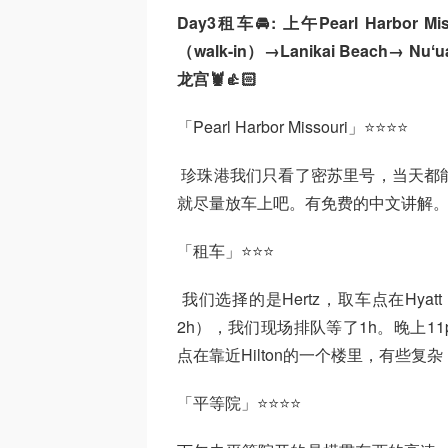
Day3租车🚘: 上午Pearl Harbor 
（walk-in）→Lanikai Beach→ Nuʻua
龙宫🦞👍🏻
「Pearl Harbor Missouri」⭐⭐⭐⭐
珍珠港我们只看了密苏里号，当天都
就尽量放车上吧。有免费的中文讲解
「租车」⭐⭐⭐
我们选择的是Hertz，取车点在Hyatt R
2h），我们现场排队等了1h。晚上11p
点在靠近Hilton的一个楼里，有些复杂
「平等院」⭐⭐⭐⭐