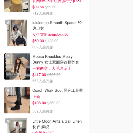
官网$59.5不打折 妹子拍L/XL
$39.56
$59.50
712人感兴趣
lululemon Smooth Spacer 经
典卫衣
女生穿出oversized风
$69.00
$128.00
669人感兴趣
Moose Knuckles Mealy
Bunny 女士双面穿连帽外套
一衣两穿，大毛球设计
$417.00
$695.00
567人感兴趣
Coach Work Boot 黑色工装靴
上新
$108.00
$360.00
562人感兴趣
Little Moon Aritzia Sail Linen
长裤 麻织
3个颜色打折