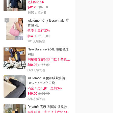
之前$66.96
$42.28
$89.50
1056人感兴趣
lululemon City Essentials 肩
背包 4L
热卖！库存紧张
$54.00
$108.00
901人感兴趣
New Balance 204L 绿银色休
闲鞋
明星都在穿的热门款！多色可选 3.8折
$59.98
$155.00
869人感兴趣
lululemon 高腰加绒紧身裤
28"≈71cm 5个口袋
码全！史低价，之前$99
$49.00
$168.00
826人感兴趣
Daydrift 高腰阔腿裤 常规款
罕见码全！真史低上次$114