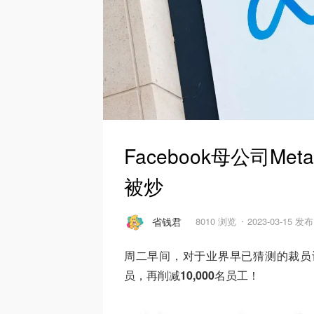
Facebook母公司Me
被炒
省钱君
8010 浏览
2023-03-15 发布
周二早间，对于业界早已猜测的裁员计划
员，再削减
10,000
名员工！