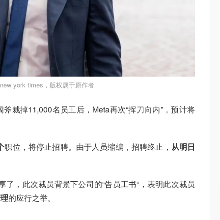
ew york times，版权属于原作者
裁掉11,000名员工后，Meta再次“挥刀向内”，预计将
个
职位，将停止招聘。由于人员缩编，招聘终止，
从明日
。
分享了，此次裁员背景下公司的“告员工书“，表明此次裁员
管理
的应行之举。