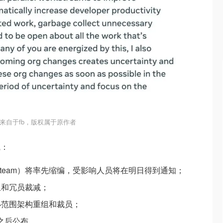
来自于fb，版权属于原作者
线：
ting team）将率先缩编，受影响人员将在明日得到通知；
组和冗员裁减；
小范围架构重组和裁员；
之后公布