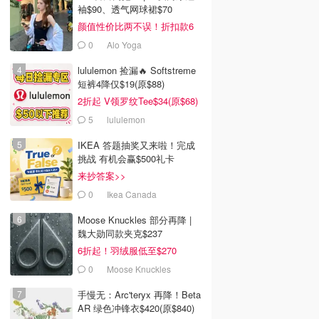
袖$90、透气网球裙$70
颜值性价比两不误！折扣款6
折起
0
Alo Yoga
lululemon 捡漏🔥 Softstreme
短裤4降仅$19(原$88)
2折起 V领罗纹Tee$34(原$68)
5
lululemon
IKEA 答题抽奖又来啦！完成
挑战 有机会赢$500礼卡
来抄答案>>
0
Ikea Canada
Moose Knuckles 部分再降 |
魏大勋同款夹克$237
6折起！羽绒服低至$270
0
Moose Knuckles
手慢无：Arc'teryx 再降！Beta
AR 绿色冲锋衣$420(原$840)