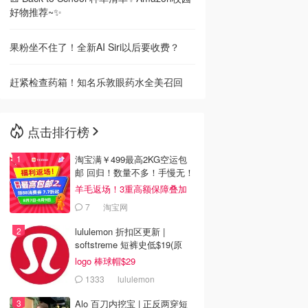
好物推荐~✨
果粉坐不住了！全新AI Siri以后要收费？
赶紧检查药箱！知名乐敦眼药水全美召回
点击排行榜
淘宝满￥499最高2KG空运包
邮 回归！数量不多！手慢无！
羊毛返场！3重高额保障叠加
7
淘宝网
lululemon 折扣区更新 |
softstreme 短裤史低$19(原
$88)
logo 棒球帽$29
1333
lululemon
Alo 百刀内挖宝 | 正反两穿短