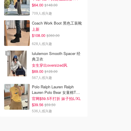
$64.00
$148.00
709人感兴趣
Coach Work Boot 黑色工装靴
上新
$108.00
$360.00
628人感兴趣
lululemon Smooth Spacer 经
典卫衣
女生穿出oversized风
$69.00
$128.00
567人感兴趣
Polo Ralph Lauren Ralph
Lauren Polo Bear 女童棉T恤
染色 1件
官网$59.5不打折 妹子拍L/XL
$39.56
$59.50
536人感兴趣