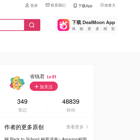
联系我们
加拿大
登录
下载App
🇺🇸
美国
下载 DealMoon App
体验更多精彩
🇨🇳
中国
🇨🇦
加拿大
🇬🇧
英国
🇩🇪
德国
省钱君
21
🇫🇷
加关注
法国
🇮🇹
349
48839
意大利
笔记
粉丝
🇦🇺
澳洲
作者的更多原创
查看更多
🇳🇿
新西兰
🎒 Back to School 种草清单✨Amazon校园