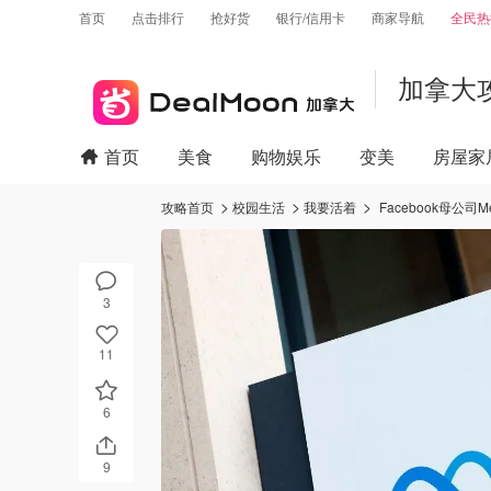
首页
点击排行
抢好货
银行/信用卡
商家导航
全民热
加拿大
首页
美食
购物娱乐
变美
房屋家
攻略首页
校园生活
我要活着
Facebook母公司
3
11
6
9