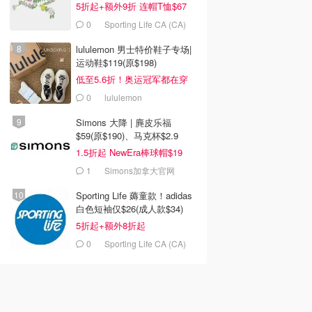
5折起+额外9折 连帽T恤$67
0
Sporting Life CA (CA)
lululemon 男士特价鞋子专场|
运动鞋$119(原$198)
低至5.6折！奥运冠军都在穿
0
lululemon
Simons 大降 | 麂皮乐福
$59(原$190)、马克杯$2.9
1.5折起 NewEra棒球帽$19
1
Simons加拿大官网
Sporting Life 薅童款！adidas
白色短袖仅$26(成人款$34)
5折起+额外8折起
0
Sporting Life CA (CA)