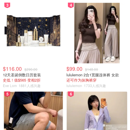
3
4
$116.00
$99.00
$290.00
$148.00
12天圣诞倒数日历套装
lululemon 2合1宽腿连体裤 女款
史低！值$565 变相2折
还可作为抹胸裤穿
Eve Lom
1881人感兴趣
lululemon
1733人感兴趣
5
6