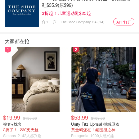
鞋$35.9(原$99)
3折起！儿童运动鞋$25起
1
The Shoe Company CA (CA)
APP打开
大家都在抢
1
2
$19.99
$53.99
$130.00
$109.00
被套+枕套
Unity Fitz Uprisal 抓绒卫衣
2折了！! 230支天丝
黄金码还在！氛围感之神
Simons
2142人感兴趣
Patagonia
1900人感兴趣