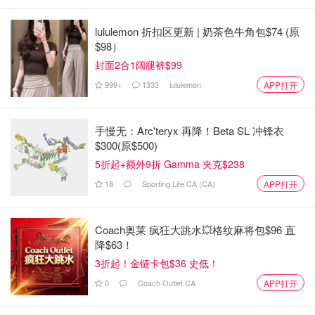
lululemon 折扣区更新 | 奶茶色牛角包$74 (原
$98）
封面2合1阔腿裤$99
999+
1333
lululemon
APP打开
手慢无：Arc'teryx 再降！Beta SL 冲锋衣
$300(原$500)
5折起+额外9折 Gamma 夹克$238
18
Sporting Life CA (CA)
APP打开
Coach奥莱 疯狂大跳水💥格纹麻将包$96 直
降$63！
3折起！金链卡包$36 史低！
0
Coach Outlet CA
APP打开