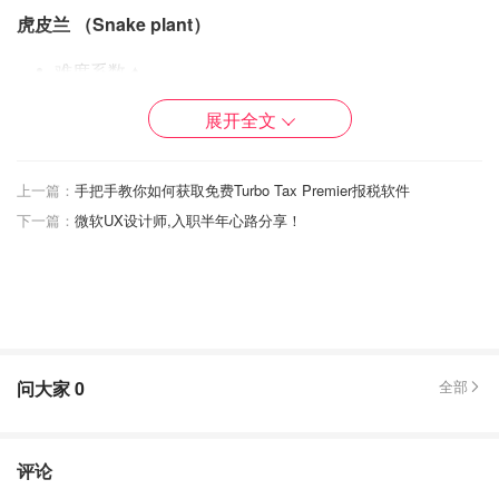
虎皮兰 （Snake plant）
难度系数 ♠️
展开全文
耐干旱，喜欢沙土，排水好，一般的home depot 的土就
行，1-2周浇一次水，盆栽太大我没换过土，经常浇水土会
越来越少我就往里面添过土。经常用湿毛巾擦拭叶子保持洁
上一篇：
手把手教你如何获取免费Turbo Tax Premier报税软件
净也增加水分，无需很多照料基本不会死。快死掉的叶子我
下一篇：
微软UX设计师,入职半年心路分享！
剪下来插在有水的花瓶里慢慢就会生根，摆在架子上很好
看，没水了添水就好。
问大家
0
全部
评论