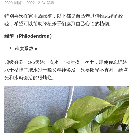
2320 浏览
2022-12-24 发布
特别喜欢在家里放绿植，以下都是自己养过植物总结的经
验，希望可以帮助绿植杀手们选到自己心怡的植物。
绿箩（Philodendron）
难度系数 ♠️
超级好养，3-5天浇一次水，1-2年换一次土，即使你忘记浇
水干枯掉了浇水过一晚又精神焕发，只要阳光不直射，给点
光和水就会活的很灿烂。