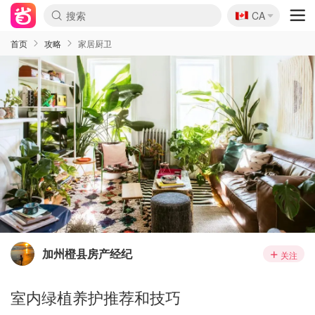
🇨🇦
CA
首页
攻略
家居厨卫
加州橙县房产经纪
关注
室内绿植养护推荐和技巧