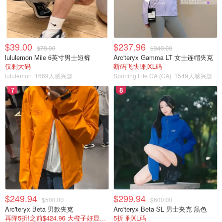
$39.00
$237.96
$78.00
$340.00
lululemon Mile 6英寸男士短裤
Arc'teryx Gamma LT 女士连帽夹克
仅剩大码
断码飞快!剩XL码
一帆风顺（Peace Lily)
lululemon
1669人感兴趣
Sporting Life CA (CA)
1549人感兴趣
7
8
难度系数 ♠️♠️
名字好听，寓意也好，我的养了5年，买的时候有花，从此
以后再也没开过花。3-5天浇一次水，叶子也要经常擦拭一
下活的更好，不擦也不会死。这个植物千万别忘浇水，干了
叶子很容易低头下垂🥀，然后就再也救不起来了，浇水也还
是软。从没施肥过，也许是不开花的原因吧。
$249.94
$299.94
$500.00
$600.00
Arc'teryx Beta 男款夹克
Arc'teryx Beta SL 男士夹克 黑色
再降5折!之前$424.96 大橙子好显白 蹲补
5折 剩XL码