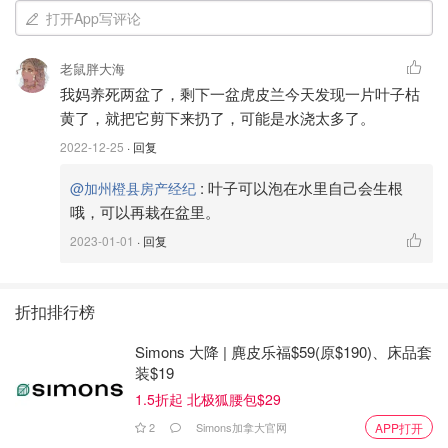
打开App写评论
老鼠胖大海
我妈养死两盆了，剩下一盆虎皮兰今天发现一片叶子枯
黄了，就把它剪下来扔了，可能是水浇太多了。
2022-12-25
· 回复
:
叶子可以泡在水里自己会生根
@加州橙县房产经纪
哦，可以再栽在盆里。
2023-01-01
· 回复
折扣排行榜
Simons 大降 | 麂皮乐福$59(原$190)、床品套
装$19
1.5折起 北极狐腰包$29
2
Simons加拿大官网
APP打开