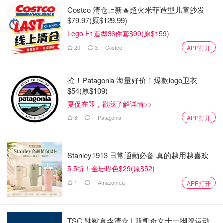
Costco 清仓上新🔥超火米菲造型儿童沙发
巴西木（Costa Farms Mass Cane)
$79.97(原$129.99)
Lego F1造型36件套$99(原$159)
难度系数 ♠️♠️
20
3
Costco
APP打开
比较好养，耐旱不耐涝，喜欢光。我的浇水有点过度了所以
叶子变棕黄，我把棕色叶子剪掉了。这个又叫corn plant因
抢！Patagonia 海量好价！爆款logo卫衣
为像玉米杆一样，如果剪掉一个小头泡在水里还会生根，可
$54(原$109)
以再种在土里，这个就是我重新种的。叶子太多了我没一个
夏促在即，戳我了解详情>>
一个擦过，基本就是放在浴室里和我一起冲个澡，满足了去
8
Patagonia
APP打开
灰的需求。
Stanley1913 日常通勤必备 真的越用越喜欢
5.5折！金珊瑚色$29(原$52)
1
Amazon.ca
APP打开
TSC 鞋靴夏季清仓 | 斯凯奇女士一脚蹬运动