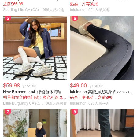
之前$66.96
热卖！库存紧张
Sporting Life CA (CA)
1056人感兴趣
lululemon
901人感兴趣
5
6
$59.98
$49.00
$155.00
$168.00
New Balance 204L 绿银色休闲鞋
lululemon 高腰加绒紧身裤 28"≈71cm 5个口袋
明星都在穿的热门款！多色可选 3.8折
码全！史低价，之前$99
Little Burgundy CA (CA）
869人感兴趣
lululemon
826人感兴趣
7
8