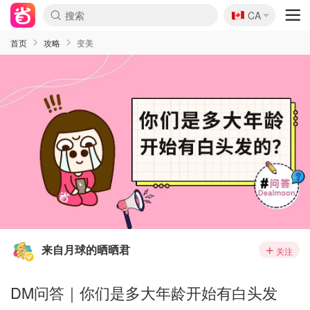
🇨🇦
CA
首页
攻略
变美
来自月球的晒晒君
关注
DM问答｜你们是多大年龄开始有白头发