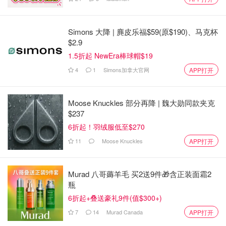
Simons 大降 | 麂皮乐福$59(原$190)、马克杯
$2.9
1.5折起 NewEra棒球帽$19
4
1
Simons加拿大官网
APP打开
Moose Knuckles 部分再降 | 魏大勋同款夹克
$237
6折起！羽绒服低至$270
11
Moose Knuckles
APP打开
Murad 八哥薅羊毛 买2送9件🎁含正装面霜2
瓶
6折起+叠送豪礼9件(值$300+)
7
14
Murad Canada
APP打开