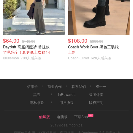
$64.00
$108.00
$148.00
$360.00
Daydrift 高腰阔腿裤 常规款
Coach Work Boot 黑色工装靴
罕见码全！真史低上次$114
上新
lululemon
709人感兴趣
Coach Outlet
628人感兴趣
信用卡
商业合作
联系我们
双十一
黑五
InRewards
饭团外卖
隐私条款
用户协议
版权声明
触屏版
电脑版
下载App
2017©dealmoon.ca
页面信息由用户分享或品牌、商家提供，由Dealmoon核实后发布折