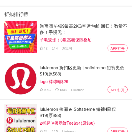
最新: 《​​足球教练 》第
最新：丁海寅《我的荒
月最新:《​​伦敦合伙人
四季回归！
糖恋爱 》上线❣️
回归啦
折扣排行榜
淘宝满￥499最高2KG空运包邮 回归！数量不
多！手慢无！
羊毛返场！3重高额保障叠加
12
4
淘宝网
APP打开
lululemon 折扣区更新 | softstreme 短裤史低
$19(原$88)
logo 棒球帽$29
999+
1333
lululemon
APP打开
lululemon 捡漏🔥 Softstreme 短裤4降仅
$19(原$88)
2折起 V领罗纹Tee$34(原$68)
24
5
lululemon
APP打开