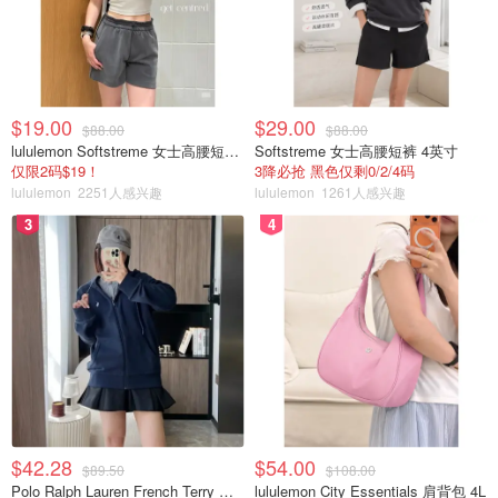
$19.00
$29.00
$88.00
$88.00
lululemon Softstreme 女士高腰短裤 10cm
Softstreme 女士高腰短裤 4英寸
仅限2码$19！
3降必抢 黑色仅剩0/2/4码
lululemon
2251人感兴趣
lululemon
1261人感兴趣
3
4
$42.28
$54.00
$89.50
$108.00
Polo Ralph Lauren French Terry 女童连帽卫衣 7-16码
lululemon City Essentials 肩背包 4L