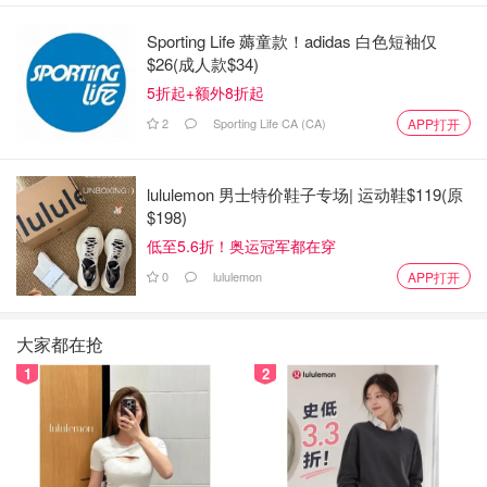
Sporting Life 薅童款！adidas 白色短袖仅
$26(成人款$34)
5折起+额外8折起
2
Sporting Life CA (CA)
APP打开
lululemon 男士特价鞋子专场| 运动鞋$119(原
$198)
低至5.6折！奥运冠军都在穿
0
lululemon
APP打开
大家都在抢
1
2