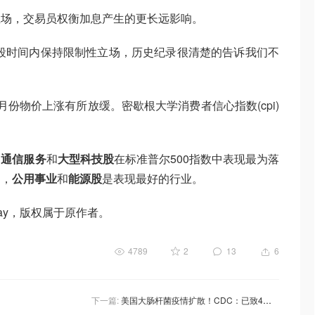
立场，交易员权衡加息产生的更长远影响。
段时间内保持限制性立场，历史纪录很清楚的告诉我们不
份物价上涨有所放缓。密歇根大学消费者信心指数(cpi)
，
通信服务
和
大型科技股
在标准普尔500指数中表现最为落
中，
公用事业
和
能源股
是表现最好的行业。
day，版权属于原作者。
4789
2
13
6
下一篇:
美国大肠杆菌疫情扩散！CDC：已致4个州84人患病，疑与Wendy's汉堡店有关