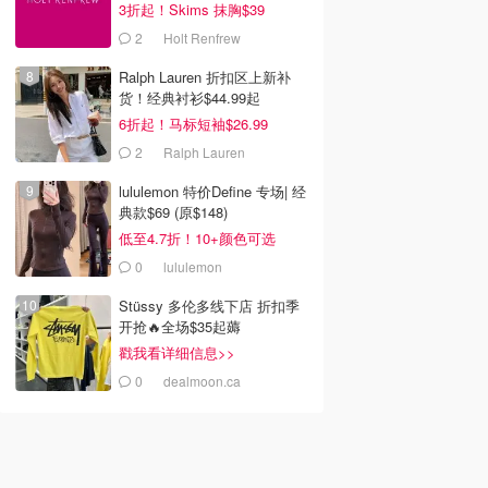
3折起！Skims 抹胸$39
2
Holt Renfrew
Ralph Lauren 折扣区上新补
货！经典衬衫$44.99起
6折起！马标短袖$26.99
2
Ralph Lauren
lululemon 特价Define 专场| 经
典款$69 (原$148)
低至4.7折！10+颜色可选
0
lululemon
Stüssy 多伦多线下店 折扣季
开抢🔥全场$35起薅
戳我看详细信息>>
0
dealmoon.ca