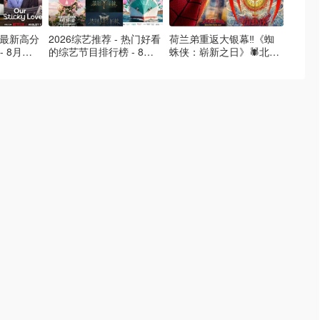
- 最新高分
2026综艺推荐 - 热门好看
荷兰弟重返大银幕‼️《蜘
2026
- 8月最
的综艺节目排行榜 - 8月
蛛侠：崭新之日》🕷️北美
好看的
的荒糖恋
最新:《​​伦敦合伙人》回归
热映中❣️阵容豪华✨🤩
必看盘
啦
续更新