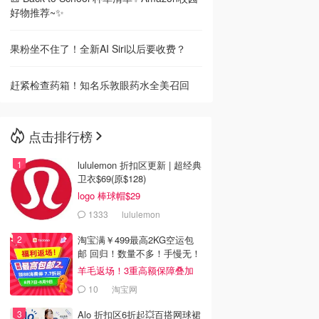
好物推荐~✨
果粉坐不住了！全新AI Siri以后要收费？
赶紧检查药箱！知名乐敦眼药水全美召回
点击排行榜
lululemon 折扣区更新 | 超经典
卫衣$69(原$128)
logo 棒球帽$29
1333
lululemon
淘宝满￥499最高2KG空运包
邮 回归！数量不多！手慢无！
羊毛返场！3重高额保障叠加
10
淘宝网
Alo 折扣区6折起💥百搭网球裙