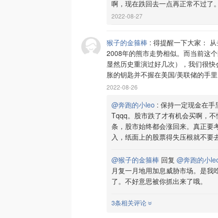
啊，现在跌回去一点再正常不过了
2022-08-27
猴子的金箍棒
:
得提醒一下大家： 从
2008年的熊市走势相似。而当前这个
显然历史重演过好几次），我们很快
胀的钥匙并不握在美国/美联储的手
2022-08-26
@奔跑的小leo
:
保持一定现金在手里
Tqqq。股市跌了才有机会买啊，
条，股市始终都会涨回来。真正要
入，纸面上的股票得失压根就不要
@猴子的金箍棒
回复
@奔跑的小le
月复一月地用加息威胁市场。是我吃果果
了。不好意思被你抓出来了哦。
3条相关评论