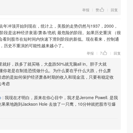
。
举报
赞
回复
|
|
去年冲顶开始到现在，统计上，美股的走势仍然与1937，2000，
阶段是这种经济衰退/萧条/危机 最危险的阶段。如果历史重演 （很
会看到股市在短时间内快速下滑到阶段的新低。现在看来，控制通
里，历史不重演的可能性越来越小了。
举报
7
回复
|
|
就好，跌多了就买咯，大盘跌50%就无脑all in。胆子大就
不懂你老是在制造恐慌做什么。为什么要在乎什么大跌，什么萧
考虑的是如何保护经济萧条时期的收入和现金流，只要有稳定收
去考虑
o
:
我现在才明白，原来在你心目中，我才是Jerome Powell. 是我
地跑到Jackson Hole 去放了一只鹰，10分钟就把股市引爆