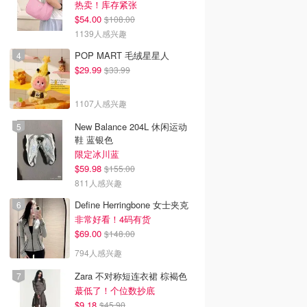
热卖！库存紧张
$54.00
$108.00
1139人感兴趣
韩国电影推荐 | 最新
好看的电视剧推荐2026-
年度重磅巨制‼️💥诺兰新
韩国电影排行榜，
高分大陆电视剧持续更
片《奥德赛》7月17日美
POP MART 毛绒星星人
点！8月最新！(持
新-8月最新:《九门》、
国上映！众星云集！史
$29.99
$33.99
）
《天才，女友》
感拉满！
1107人感兴趣
New Balance 204L 休闲运动
鞋 蓝银色
限定冰川蓝
$59.98
$155.00
811人感兴趣
Define Herringbone 女士夹克
非常好看！4码有货
$69.00
$148.00
794人感兴趣
Zara 不对称短连衣裙 棕褐色
蕞低了！个位数抄底
$9.18
$45.90