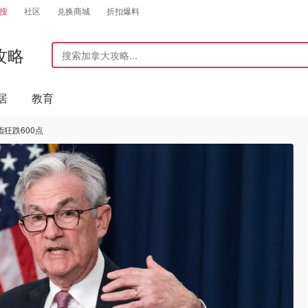
搜
社区
兑换商城
折扣爆料
攻略
居
教育
狂跌600点