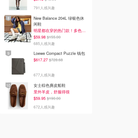
791人感兴趣
New Balance 204L 绿银色休
闲鞋
明星都在穿的热门款！多色可选 3.8折
$59.98
$155.00
685人感兴趣
Loewe Compact Puzzle 钱包
$617.27
$728.68
677人感兴趣
女士棕色麂皮船鞋
里外羊皮，舒服得很
$59.95
$190.00
672人感兴趣