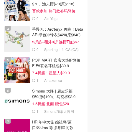
$70、渔夫帽$70(原$118)
百款参加 热门款补码降价
0
Alo Yoga
手慢无：Arc'teryx 再降！Beta
AR 绿色冲锋衣$420(原$840)
5折起+额外9折 连帽T恤$67
0
Sporting Life CA (CA)
POP MART 官店大热IP降价
FIFA联名耳机包$39.9
7.4折起！星星人$29.9
1
Amazon.ca
Simons 大降 | 麂皮乐福
$59(原$190)、马克杯$2.9
1.5折起 北面 腰包$20
1
Simons加拿大官网
HR 年中大促 始祖鸟/蒙
口/Skims 等 多明星同款