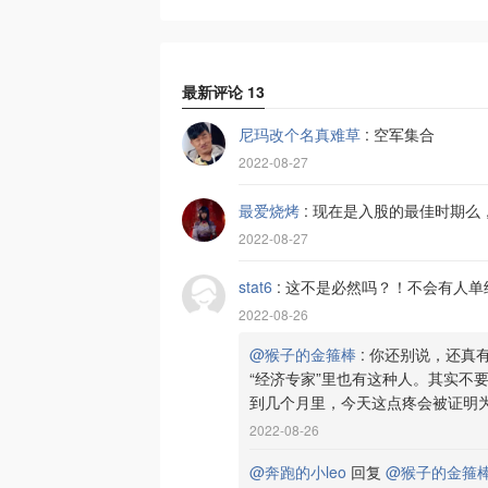
最新评论
13
尼玛改个名真难草
:
空军集合
2022-08-27
最爱烧烤
:
现在是入股的最佳时期么
2022-08-27
stat6
:
这不是必然吗？！不会有人单
2022-08-26
@猴子的金箍棒
:
你还别说，还真有
“经济专家”里也有这种人。其实不
到几个月里，今天这点疼会被证明
2022-08-26
@奔跑的小leo
回复
@猴子的金箍