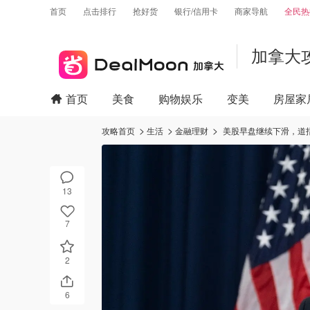
首页
点击排行
抢好货
银行/信用卡
商家导航
全民热
加拿大
首页
美食
购物娱乐
变美
房屋家
攻略首页
生活
金融理财
美股早盘继续下滑，道指
13
7
2
6