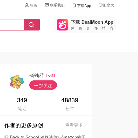
联系我们
加拿大
登录
下载App
🇺🇸
美国
下载 DealMoon App
体验更多精彩
🇨🇳
中国
🇨🇦
加拿大
🇬🇧
英国
🇩🇪
德国
省钱君
21
🇫🇷
加关注
法国
🇮🇹
349
48839
意大利
笔记
粉丝
🇦🇺
澳洲
作者的更多原创
查看更多
🇳🇿
新西兰
🎒 Back to School 种草清单✨Amazon校园