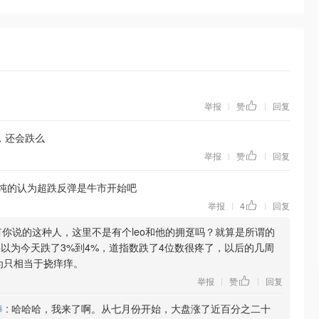
举报
赞
回复
|
|
，还会跌么
举报
赞
回复
|
|
纯的认为超跌反弹是牛市开始吧
举报
4
回复
|
|
你说的这种人，这里不是有个leo和他的拥趸吗？就算是所谓的
要以为今天跌了3%到4%，道指数跌了4位数很疼了，以后的几周
为只相当于挠痒痒。
举报
赞
回复
|
|
棒
:
哈哈哈，我来了啊。从七月份开始，大盘涨了近百分之二十