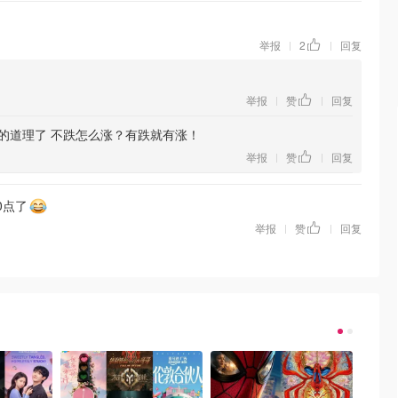
举报
2
回复
|
|
举报
赞
回复
|
|
的道理了 不跌怎么涨？有跌就有涨！
举报
赞
回复
|
|
0点了
举报
赞
回复
|
|