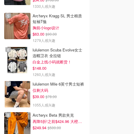
1330人感兴趣
Arc'teryx Kragg SL 男士棉质
短袖T恤
胸前小logo设计
$63.00
$90.00
1279人感兴趣
lululemon Scuba Evolve女士
连帽卫衣 全拉链
白金上线小码就断货！
$148.00
1260人感兴趣
lululemon Mile 6英寸男士短裤
仅剩大码
$39.00
$78.00
1055人感兴趣
Arc'teryx Beta 男款夹克
再降5折!之前$424.96 大橙子好显白 蹲补
$249.94
$500.00