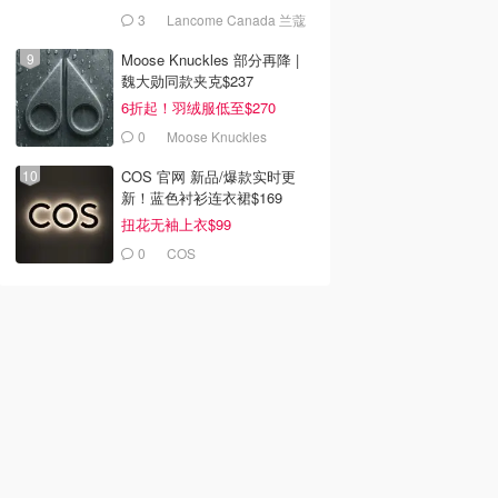
3
Lancome Canada 兰蔻
加拿大官网
Moose Knuckles 部分再降 |
魏大勋同款夹克$237
6折起！羽绒服低至$270
0
Moose Knuckles
COS 官网 新品/爆款实时更
新！蓝色衬衫连衣裙$169
扭花无袖上衣$99
0
COS