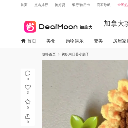
首页
点击排行
抢好货
银行/信用卡
商家导航
全民热
加拿大
首页
美食
购物娱乐
变美
房屋家
攻略首页
钩织向日葵小袋子
0
3
0
0