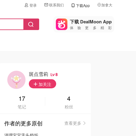
联系我们
加拿大
登录
下载App
🇺🇸
美国
下载 DealMoon App
体验更多精彩
🇨🇳
中国
🇨🇦
加拿大
🇬🇧
英国
🇩🇪
德国
斑点雪莉
8
🇫🇷
加关注
法国
🇮🇹
17
4
意大利
笔记
粉丝
🇦🇺
澳洲
作者的更多原创
查看更多
🇳🇿
新西兰
清理宝宝舌头奶垢