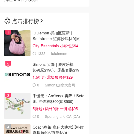
点击排行榜
lululemon 折扣区更新 |
Softstreme 短裤抄底$19(原
$88)
City Essentials 小粉包$54
1333
lululemon
Simons 大降 | 麂皮乐福
$59(原$190)、床品套装$19
1.5折起 北极狐腰包$29
0
Simons加拿大官网
手慢无：Arc'teryx 再降！Beta
SL 冲锋衣$300(原$500)
5折起+额外9折 一脚蹬$95
0
Sporting Life CA (CA)
Coach奥莱 疯狂大跳水💥格纹
麻将包$96(直降$63)！