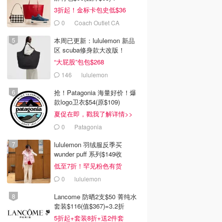
3折起！金标卡包史低$36
0
Coach Outlet CA
本周已更新：lululemon 新品
区 scuba修身款大改版！
“大屁股”包包$268
146
lululemon
抢！Patagonia 海量好价！爆
款logo卫衣$54(原$109)
夏促在即，戳我了解详情>>
0
Patagonia
lululemon 羽绒服反季买
wunder puff 系列$149收
低至7折！罕见粉色有货
0
lululemon
Lancome 防晒2支$50 菁纯水
套装$116(值$367)=3.2折
5折起+套装8折+送2件套