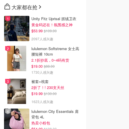
大家都在抢
Unity Fitz Uprisal 抓绒卫衣
黄金码还在！氛围感之神
$53.99
$109.00
2097人感兴趣
lululemon Softstreme 女士高
腰短裤 10cm
2.1折抄底，0~4码有货
$19.00
$88.00
1730人感兴趣
被套+枕套
2折了！! 230支天丝
$19.99
$130.00
1623人感兴趣
lululemon City Essentials 肩
背包 4L
热卖小粉包
$54.00
$108.00