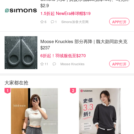
$2.9
1.5折起 NewEra棒球帽$19
6
1
Simons加拿大官网
APP打开
Moose Knuckles 部分再降 | 魏大勋同款夹克
$237
6折起！羽绒服低至$270
11
Moose Knuckles
APP打开
大家都在抢
1
2