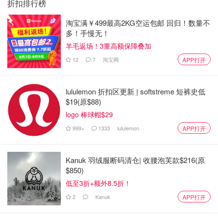
折扣排行榜
淘宝满￥499最高2KG空运包邮 回归！数量不
多！手慢无！
羊毛返场！3重高额保障叠加
12
7
淘宝网
APP打开
lululemon 折扣区更新 | softstreme 短裤史低
$19(原$88)
logo 棒球帽$29
999+
1333
lululemon
APP打开
Kanuk 羽绒服断码清仓| 收腰泡芙款$216(原
$850)
低至3折+额外8.5折！
2
Kanuk
APP打开