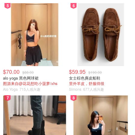
5
6
$70.00
$59.95
$88.00
$190.00
alo yoga 黑色网球裙
女士棕色麂皮船鞋
图源来自@花花想吃小菠萝/xhs
里外羊皮，舒服得很
Alo Yoga
715人感兴趣
Simons
677人感兴趣
7
8