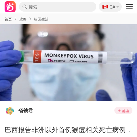
🇨🇦
CA
首页
攻略
校园生活
省钱君
关注
巴西报告非洲以外首例猴痘相关死亡病例，