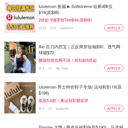
lululemon 捡漏🔥 Softstreme 短裤4降仅
$19(原$88)
2折起 V领罗纹Tee$34(原$68)
24
5
lululemon
APP打开
Alo 百刀内挖宝 | 正反两穿短袖$90、透气网
球裙$70
颜值性价比两不误！折扣款6折起
2
Alo Yoga
APP打开
lululemon 男士特价鞋子专场| 运动鞋$119(原
$198)
低至5.6折！奥运冠军都在穿
0
lululemon
APP打开
Simons 大降 | 麂皮乐福$59(原$190)、马克杯