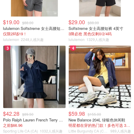
$19.00
$29.00
$88.00
$88.00
lululemon Softstreme 女士高腰短裤 10cm
Softstreme 女士高腰短裤 4英寸
仅限2码$19！
3降必抢 黑色仅剩0/2/4码
lululemon
2248人感兴趣
lululemon
1329人感兴趣
3
4
$42.28
$59.98
$89.50
$155.00
Polo Ralph Lauren French Terry 女童连帽卫衣 7-16码
New Balance 204L 绿银色休闲鞋
之前$66.96
明星都在穿的热门款！多色可选 3.8折
Sporting Life CA (CA)
1032人感兴趣
Little Burgundy CA (CA）
989人感兴趣