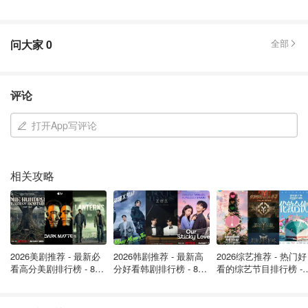
问大家
0
全部
评论
打开App写评论
相关攻略
2026美剧推荐 - 最新必
2026韩剧推荐 - 最新高
2026综艺推荐 - 热门好
看高分美剧排行榜 - 8月
分好看韩剧排行榜 - 8月
看的综艺节目排行榜 - 
最新: 《​​足球教练 》第
最新：丁海寅《我的荒
月最新:《​​伦敦合伙人
四季回归！
糖恋爱 》上线❣️
回归啦