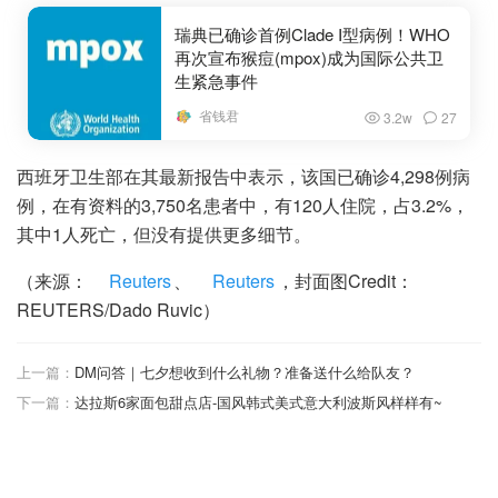
瑞典已确诊首例Clade I型病例！WHO
再次宣布猴痘(mpox)成为国际公共卫
生紧急事件
省钱君
3.2w
27
西班牙卫生部在其最新报告中表示，该国已确诊4,298例病
例，在有资料的3,750名患者中，有120人住院，占3.2%，
其中1人死亡，但没有提供更多细节。
（来源：
Reuters
、
Reuters
，封面图Credit：
REUTERS/Dado Ruvic）
上一篇：
DM问答｜七夕想收到什么礼物？准备送什么给队友？
下一篇：
达拉斯6家面包甜点店-国风韩式美式意大利波斯风样样有~