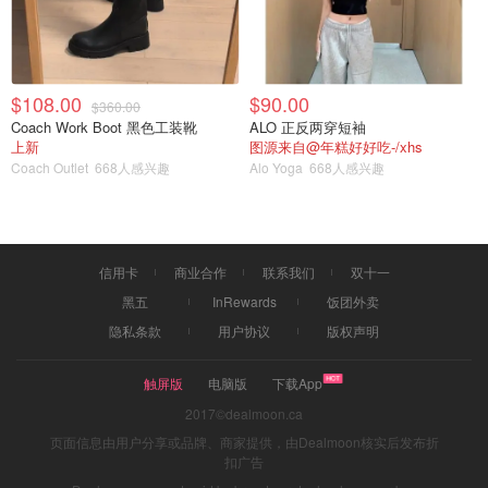
$108.00
$90.00
$360.00
Coach Work Boot 黑色工装靴
ALO 正反两穿短袖
上新
图源来自@年糕好好吃-/xhs
Coach Outlet
668人感兴趣
Alo Yoga
668人感兴趣
信用卡
商业合作
联系我们
双十一
黑五
InRewards
饭团外卖
隐私条款
用户协议
版权声明
触屏版
电脑版
下载App
2017©dealmoon.ca
页面信息由用户分享或品牌、商家提供，由Dealmoon核实后发布折
扣广告