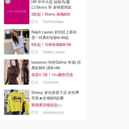
HR 年中大促 始祖鸟/蒙
口/Skims 等 多明星同款
3折起！Skims 抹胸$39
2
Holt Renfrew
Ralph Lauren 折扣区上新补
货！经典衬衫$44.99起
6折起！马标短袖$26.99
2
Ralph Lauren
lululemon 特价Define 专场| 经
典款$69 (原$148)
低至4.7折！10+颜色可选
0
lululemon
Stüssy 多伦多线下店 折扣季
开抢🔥全场$35起薅
戳我看详细信息>>
0
dealmoon.ca