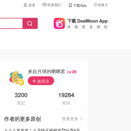
联系我们
加拿大
登录
下载App
🇺🇸
美国
下载 DealMoon App
体验更多精彩
🇨🇳
中国
🇨🇦
加拿大
🇬🇧
英国
🇩🇪
德国
来自月球的晒晒君
25
🇫🇷
加关注
法国
🇮🇹
3200
19284
意大利
笔记
粉丝
🇦🇺
澳洲
作者的更多原创
查看更多
🇳🇿
新西兰
八八八发发发！八月快乐狠狠发🥰分享8月