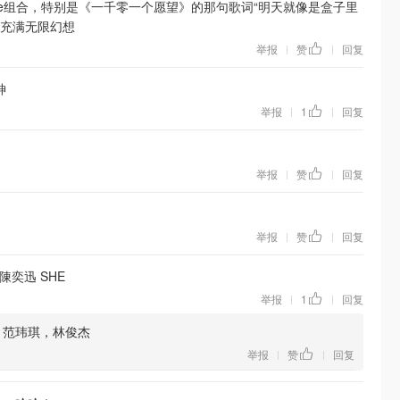
love组合，特别是《一千零一个愿望》的那句歌词“明天就像是盒子里
来充满无限幻想
举报
赞
回复
|
|
神
举报
1
回复
|
|
举报
赞
回复
|
|
举报
赞
回复
|
|
 陳奕迅 SHE
举报
1
回复
|
|
，范玮琪，林俊杰
举报
赞
回复
|
|