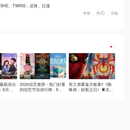
SHE、TWINS，还珠、日漫
举报
赞
回复
|
|
- 最新高分
2026综艺推荐 - 热门好看
荷兰弟重返大银幕‼️《蜘
2026
- 8月最
的综艺节目排行榜 - 8月
蛛侠：崭新之日》🕷️北美
好看的
的荒糖恋
最新:《​​伦敦合伙人》回归
热映中❣️阵容豪华✨🤩
必看盘
啦
续更新