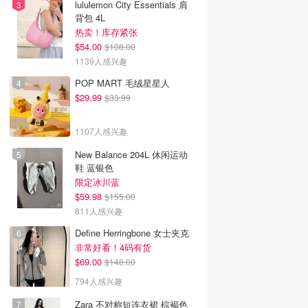
lululemon City Essentials 肩
背包 4L
热卖！库存紧张
$54.00
$108.00
1139人感兴趣
POP MART 毛绒星星人
$29.99
$33.99
1107人感兴趣
New Balance 204L 休闲运动
鞋 蓝银色
限定冰川蓝
$59.98
$155.00
韩国电影推荐 | 最新
2026美国即将上映电影推
Netflix新剧推荐2026 - 
韩国电影排行榜，
811人感兴趣
荐 - 万众期待的热门大片
新好看网飞Netflix新剧大
点！8月最新！(持
- 8月最新: 《末世行者》
片 - 8月最新：《​​百年孤
Define Herringbone 女士夹克
）
独2》
非常好看！4码有货
$69.00
$148.00
794人感兴趣
Zara 不对称短连衣裙 棕褐色