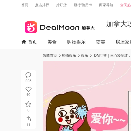
首页
点击排行
抢好货
银行/信用卡
商家导航
全民热
加拿大
首页
美食
购物娱乐
变美
房屋家
攻略首页
购物娱乐
娱乐
DM问答｜王心凌翻红
225
40
6
11