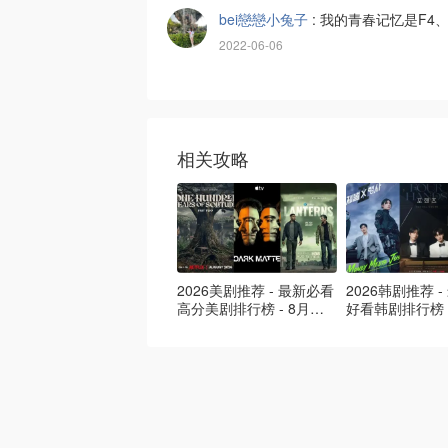
bei戀戀小兔子
:
我的青春记忆是F4、
2022-06-06
相关攻略
2026美剧推荐 - 最新必看
2026韩剧推荐 
高分美剧排行榜 - 8月最
好看韩剧排行榜 
新: 《​​足球教练 》第四季
新：丁海寅《我
回归！
爱 》上线❣️