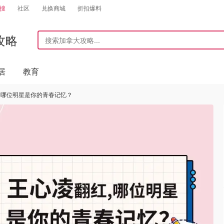
搜
社区
兑换商城
折扣爆料
攻略
居
教育
，哪位明星是你的青春记忆？