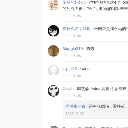
珩仔的妈妈
:
小学时代很喜欢4 in 
的巧克力糖…”给了小时候的我对未
2022-06-06
换什么名字好呢
:
张国荣是我永远的
2022-06-06
Maggie219
:
秀秀
2022-06-06
joy_123
:
twins
2022-06-06
Ceciic
:
周杰倫 Twins 容祖兒 謝霆鋒
2022-06-06
@深夜老狼
:
还有张韶涵，梁静茹
2022-06-06