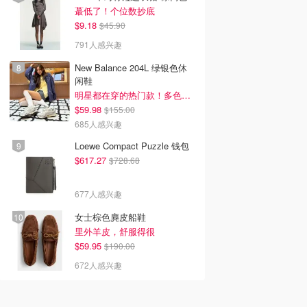
蕞低了！个位数抄底
$9.18
$45.90
791人感兴趣
New Balance 204L 绿银色休
闲鞋
明星都在穿的热门款！多色可选 3.8折
$59.98
$155.00
685人感兴趣
Loewe Compact Puzzle 钱包
$617.27
$728.68
677人感兴趣
女士棕色麂皮船鞋
里外羊皮，舒服得很
$59.95
$190.00
672人感兴趣