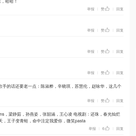
妹，哈哈！
举报
赞
回复
|
|
举报
赞
回复
|
|
举报
赞
回复
|
|
举报
赞
回复
|
|
….歌手的话还要老一点：陈淑桦，辛晓琪，苏慧伦，赵咏华，这几个
举报
赞
回复
|
|
wins，梁静茹，孙燕姿，张韶涵，王心凌 电视剧：还珠，春光灿烂
，王子变青蛙，命中注定我爱你，微笑pasta
举报
6
回复
|
|