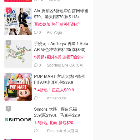
Alo 折扣区6折起💥百搭网球裙
$70、渔夫帽$70(原$118)
百款参加 热门款补码降价
0
Alo Yoga
手慢无：Arc'teryx 再降！Beta
AR 绿色冲锋衣$420(原$840)
5折起+额外9折 连帽T恤$67
0
Sporting Life CA (CA)
POP MART 官店大热IP降价
FIFA联名耳机包$39.9
7.4折起！星星人$29.9
1
Amazon.ca
Simons 大降 | 麂皮乐福
$59(原$190)、马克杯$2.9
1.5折起 北面 腰包$20
1
Simons加拿大官网