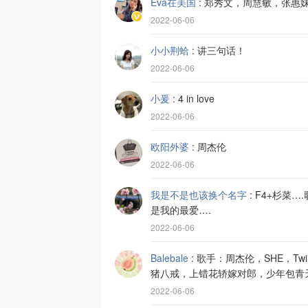
Eva在美国
:
郑秀文，周慧敏，张惠
2022-06-06
小小荆蛤
:
讲三句话！
2022-06-06
小爰
:
4 in love
2022-06-06
欧阳外婆
:
周杰伦
2022-06-06
我是不是也该换个名字
:
F4+杉菜
是我的最爱….
2022-06-06
Balebale
:
歌手：周杰伦，SHE，T
猪八戒，上错花轿嫁对郎，少年包青天
2022-06-06