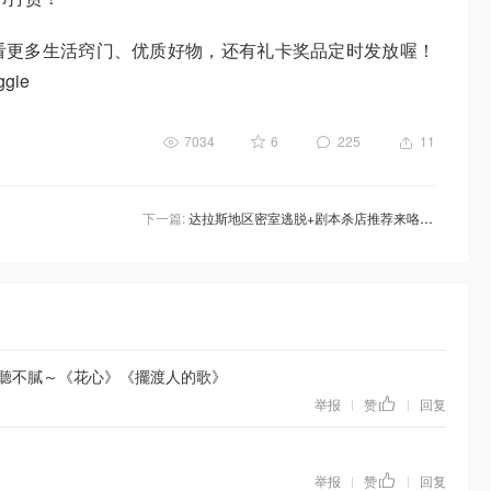
看更多生活窍门、优质好物，还有礼卡奖品定时发放喔！
ie
7034
6
225
11
下一篇:
达拉斯地区密室逃脱+剧本杀店推荐来咯~“团队作战”去哪耍最好？当然是密逃啦~
是聽不膩～《花心》《擺渡人的歌》
举报
赞
回复
|
|
举报
赞
回复
|
|