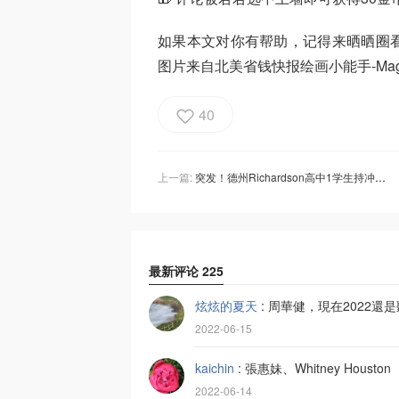
如果本文对你有帮助，记得来晒晒圈
图片来自北美省钱快报绘画小能手-Magg
40
上一篇:
突发！德州Richardson高中1学生持冲锋枪闯校园，距21死校园枪击仅1天！
最新评论
225
炫炫的夏天
:
周華健，現在2022還
2022-06-15
kaichin
:
張惠妹、Whitney Houston
2022-06-14