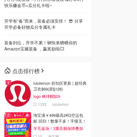
快乐赚金币+瓜分礼卡啦~
开学有“备”而来，装备必须安排！ 😎 分享
开学必备好物瓜分专属礼卡
装备到位，开学不累！🎒快来晒晒你的
Amazon宝藏装备 ，赢奖励啦💥
点击排行榜
lululemon 折扣区更新 | 超经典
卫衣$69(原$128)
logo 棒球帽$29
1333
lululemon
淘宝满￥499最高2KG空运包
邮 回归！数量不多！手慢无！
羊毛返场！3重高额保障叠加
10
淘宝网