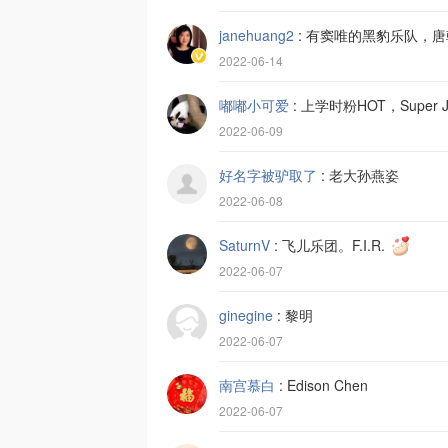
janehuang2
:
有窦唯的黑豹乐队，唐
2022-06-14
嘟嘟小可爱
:
上学时粉HOT，Super Ju
2022-06-09
好名字被驴取了
:
老大孙燕姿
2022-06-08
SaturnV
:
飞儿乐团。F.I.R.
2022-06-07
ginegine
:
黎明
2022-06-07
南宫慕白
:
Edison Chen
2022-06-07