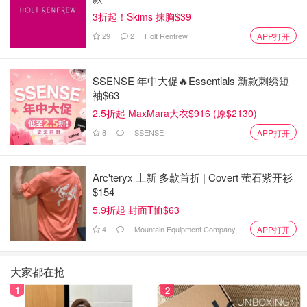
3折起！Skims 抹胸$39
29
2
Holt Renfrew
APP打开
SSENSE 年中大促🔥Essentials 新款刺绣短
袖$63
2.5折起 MaxMara大衣$916 (原$2130)
8
SSENSE
APP打开
Arc'teryx 上新 多款首折 | Covert 萤石紫开衫
$154
5.9折起 封面T恤$63
4
Mountain Equipment Company
APP打开
大家都在抢
1
2