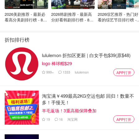
2026美剧推荐 - 最新必
2026韩剧推荐 - 最新高
2026综艺推荐 - 热门好
看高分美剧排行榜 - 8月
分好看韩剧排行榜 - 8月
看的综艺节目排行榜 - 
最新: 《​​足球教练 》第
最新：丁海寅《我的荒
月最新:《​​伦敦合伙人
四季回归！
糖恋爱 》上线❣️
回归啦
折扣排行榜
lululemon 折扣区更新 | 白女手包$39(原$48)
logo 棒球帽$29
999+
1333
lululemon
APP打开
淘宝满￥499最高2KG空运包邮 回归！数量不
多！手慢无！
羊毛返场！3重高额保障叠加
19
16
淘宝网
APP打开