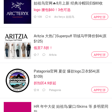
始祖鸟官网🔥8月上新 经典冷帽回归$80收
logo 腰包$60！3色可选
109
4
Arc'teryx 始祖鸟
APP打开
Aritzia 大热门Superpuff 羽绒马甲降价$94(原
$125)
低至7.5折！
7
Aritzia
APP打开
Patagonia官网 夏促 爆款logo卫衣$54(原
$109)
折扣区4.9折起
8
Patagonia
APP打开
HR 年中大促 始祖鸟/蒙口/Skims 等 多明星同
款