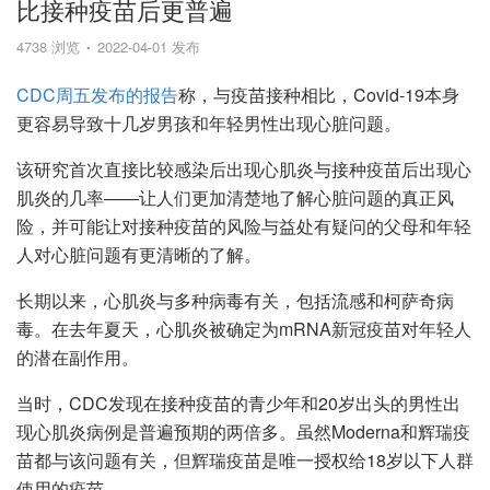
比接种疫苗后更普遍
4738 浏览
2022-04-01 发布
CDC周五发布的报告
称，与疫苗接种相比，Covid-19本身
更容易导致十几岁男孩和年轻男性出现心脏问题。
该研究首次直接比较感染后出现心肌炎与接种疫苗后出现心
肌炎的几率——让人们更加清楚地了解心脏问题的真正风
险，并可能让对接种疫苗的风险与益处有疑问的父母和年轻
人对心脏问题有更清晰的了解。
长期以来，心肌炎与多种病毒有关，包括流感和柯萨奇病
毒。在去年夏天，心肌炎被确定为mRNA新冠疫苗对年轻人
的潜在副作用。
当时，CDC发现在接种疫苗的青少年和20岁出头的男性出
现心肌炎病例是普遍预期的两倍多。虽然Moderna和辉瑞疫
苗都与该问题有关，但辉瑞疫苗是唯一授权给18岁以下人群
使用的疫苗。