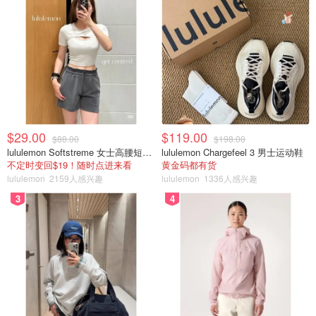
$29.00
$119.00
$88.00
$198.00
lululemon Softstreme 女士高腰短裤 10cm
lululemon Chargefeel 3 男士运动鞋
不定时变回$19！随时点进来看
黄金码都有货
lululemon
2159人感兴趣
lululemon
1336人感兴趣
3
4