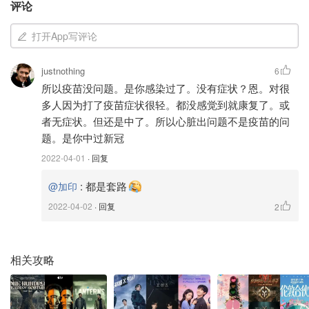
评论
via Getty Images file）
打开App写评论
justnothing
6
所以疫苗没问题。是你感染过了。没有症状？恩。对很
多人因为打了疫苗症状很轻。都没感觉到就康复了。或
者无症状。但还是中了。所以心脏出问题不是疫苗的问
题。是你中过新冠
2022-04-01
· 回复
:
都是套路
@加印
2022-04-02
· 回复
2
相关攻略