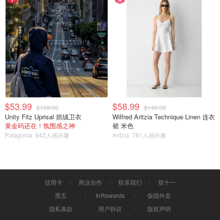
$53.99
$58.99
$109.00
$148.00
Unity Fitz Uprisal 抓绒卫衣
Wilfred Aritzia Technique Linen 连衣
黄金码还在！氛围感之神
裙 米色
Patagonia
842人感兴趣
Aritzia
781人感兴趣
信用卡
商业合作
联系我们
双十一
黑五
InRewards
饭团外卖
隐私条款
用户协议
版权声明