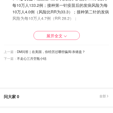
每10万人133.2例；接种第一针疫苗后的发病风险为每
10万人4.0例（风险比RR为33.3）；接种第二针的发病
风险为每10万人4.7例（RR 28.2）；
12-17岁男性
：感染后心肌炎/心包炎/MIS风险为每10万
人150.5~180.0例；感染与接种第一针后发病风险比
展开全文
（RR）为4.9-69.0，第二针RR 1.8~5.6，RR具有统计
学意义；
上一篇：
DM问答｜在美国，你经历过哪些骗局/杀猪盘？
18-29岁男性
：感染后心肌炎、心包炎或MIS的发病率
下一篇：
不走心三月空瓶小结
为每10万人97.2-140.8例；与第一针的发病风险比为
7.2-61.8；第二针的风险比为6.7-8.5。
≥30岁男性
：感染后心肌炎、心包炎和MIS发生率为
109.1-136.8例/10万人；第一剂接种后0.9-7.3例（RR
10.7-67.2），第二剂接种后0.5-7.3例（RR 10.8-
问大家
0
全部
115.2）。
（来源：
NBC
，封面图Credit：Alisha Jucevic / Bloomberg