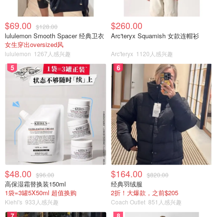
$69.00
$260.00
$128.00
lululemon Smooth Spacer 经典卫衣
Arc'teryx Squamish 女款连帽衫
女生穿出oversized风
lululemon
1267人感兴趣
Arc'teryx
1120人感兴趣
5
6
$48.00
$164.00
$96.00
$820.00
高保湿霜替换装150ml
经典羽绒服
1袋=3罐5X50ml 超值换购
2折！大爆款，之前$205
Kiehl's
933人感兴趣
Coach Outlet
851人感兴趣
7
8