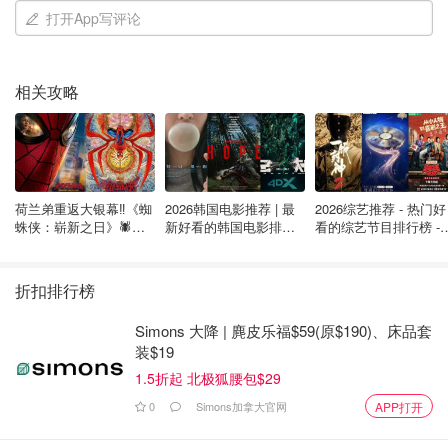
打开App写评论
相关攻略
tomatoapple
查看原帖
8
我们对Peter Thomas Roth这个牌子应该很熟悉了，他们品牌
理念简单，不走寻常路，用最有效的方式达到最佳效果，用
荷兰弟重返大银幕‼️《蜘
2026韩国电影推荐 | 最
2026综艺推荐 - 热门好
蛛侠：崭新之日》🕷️北
新好看的韩国电影排行
看的综艺节目排行榜 - 
最先进的成分和品质让用户在使用产品之后赞不绝口，从而
美热映中❣️阵容豪华✨🤩
榜，必看盘点！8月最
月最新:《​​披荆斩棘
拥有大批回头客，我就是其中之一。
...
新！(持续更新）
2026》回归啦
折扣排行榜
Simons 大降 | 麂皮乐福$59(原$190)、床品套
装$19
1.5折起 北极狐腰包$29
0
Simons加拿大官网
APP打开