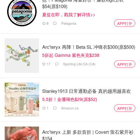
$54(原$109)
夫～
...
夏促在即，戳我了解详情>>
产品设计与成分
8
Patagonia
APP打开
Arc'teryx 再降！Beta SL 冲锋衣$300(原$500)
5折起 Gamma 紫色夹克$238
17
Sporting Life CA (CA)
APP打开
Stanley1913 日常通勤必备 真的越用越喜欢
5.5折！金珊瑚色$29(原$52)
Yummyy
查看原帖
21
1
Amazon.ca
APP打开
打开包裹里面是一支足足有90ml的黑管紧致霜，对于眼部产
品这个量是巨大的，所以98刀的价格其实是不贵的，包裹还
Arc'teryx 上新 多款首折 | Covert 萤石紫开衫
附赠了两个面膜的小样。 ✔︎ 主要成分：硅酸盐、海藻提取
$154
物、多肽复合物、苜蓿提取物和水解羽扇豆蛋白
...