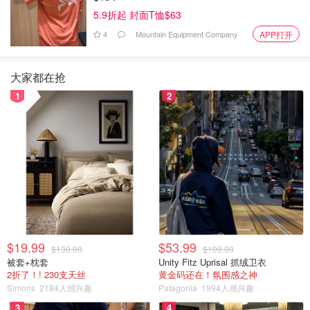
5.9折起 封面T恤$63
4
Mountain Equipment Company
APP打开
大家都在抢
1
2
tomatoapple
查看原帖
8
很产品拥有独特的配方，比如硅酸盐、海藻提取物、多肽复
合物、苜蓿提取物和水解羽扇豆蛋白。 三种紧致皮肤的硅酸
$19.99
$53.99
盐和海藻提取物，可以提供即时的临时紧致和紧致效果。 多
$130.00
$109.00
被套+枕套
肽复合物，可以明显有助于减少眼袋、浮肿和皱纹的出现。
Unity Fitz Uprisal 抓绒卫衣
2折了！! 230支天丝
黄金码还在！氛围感之神
苜蓿提取物和水解羽扇豆蛋白，这种强效组合，随着时间的
Simons
2184人感兴趣
Patagonia
1994人感兴趣
推移可以有助于减少过度丰盈的外观并紧致肌肤，有助于平
3
4