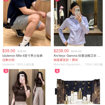
滑眼袋，眼周皱纹等。
...
$39.00
$238.00
$78.00
$340.00
lululemon Mile 6英寸男士短裤
Arc'teryx Gamma 轻量连帽卫衣 女款
仅剩大码
锦葵紫首折！蹲补
lululemon
1633人感兴趣
Mountain Equipment Company
1304人感兴趣
5
6