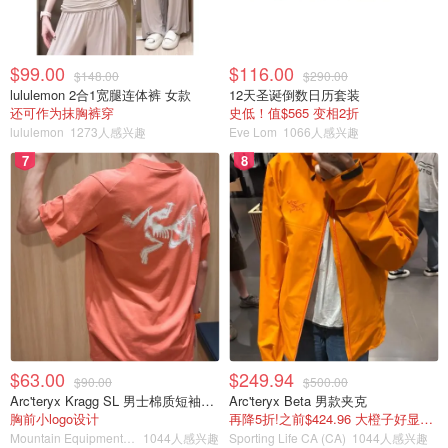
山猪葫芦娃
查看原帖
18
$99.00
$116.00
前面不是说到ptr家的东西最大特色就是威力够猛嘛，相应
$148.00
$290.00
lululemon 2合1宽腿连体裤 女款
12天圣诞倒数日历套装
的，他家产品下药效果有多猛，他们的包装就有多美式老土
还可作为抹胸裤穿
史低！值$565 变相2折
😂😂他家特别实在，除了部分有保鲜要求的产品，一般不整
lululemon
1273人感兴趣
Eve Lom
1066人感兴趣
过度包装花哨设计这些虚头巴脑的所谓仪式感的这些没用
7
8
的，就外面包层膜，写点字完事儿了😂😂这次的瞬间紧致眼
霜也是，就一大支黑色牙膏管外面包了层保护膜就完事儿
了，这就是效果好自带回头客不屑靠外表来骗钱的任性吗😂
😂😂ptr：我和那些妖艳贱货可不一样！🤣🤣 🍀眼霜质地 眼
霜是半透明略厚的哲理霜质地，不过延展性很好，一擦就开
～然后需要搭配特殊的使用手法和使用方法，以获得最佳效
果～ 🍀成分功能 这款眼霜包含三种紧致皮肤的硅酸盐和海藻
提取物，提供即时的临时紧致和紧致效果。 聚合草叶提取
物，茴香提取物，茴香籽提取物，刺阿干树提取物等植物提
$63.00
$249.94
$90.00
$500.00
取活性成分可以有效调理皮肤；棕榈酰四肽-3和二胜肽除了
Arc'teryx Kragg SL 男士棉质短袖T恤
Arc'teryx Beta 男款夹克
调理皮肤，还能起到保湿，改善淋巴循环和减少弹力胶原蛋
胸前小logo设计
再降5折!之前$424.96 大橙子好显白 蹲补
白的流失，明显有助于减少眼袋、浮肿和皱纹的出现；紫花
Mountain Equipment Company
1044人感兴趣
Sporting Life CA (CA)
1044人感兴趣