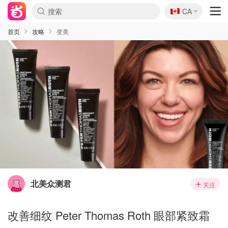
🇨🇦
CA
首页
攻略
变美
北美众测君
关注
改善细纹 Peter Thomas Roth 眼部紧致霜