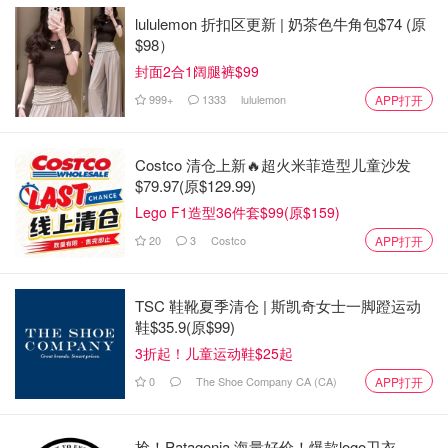
lululemon 折扣区更新 | 奶茶色牛角包$74 (原
$98）
封面2合1阔腿裤$99
999+
1333
lululemon
APP打开
Costco 清仓上新🔥超火米菲造型儿童沙发
$79.97(原$129.99)
Lego F1造型36件套$99(原$159)
20
3
Costco
APP打开
山猪葫芦娃
查看原帖
18
TSC 鞋靴夏季清仓 | 斯凯奇女士一脚蹬运动
ptr彼得罗夫大部分集美们也不陌生了，他家最出名的小青瓜
鞋$35.9(原$99)
面膜几乎人手一罐了吧😂这个牌子最大的特色就是猛😂😂
3折起！儿童运动鞋$25起
只要有效果，下猛药就完事儿了😂😂他家我最喜欢的是娃娃
0
The Shoe Company CA (CA)
APP打开
脸霜和青瓜面膜～Peter自己家族有许多美容经验技术，比如
用温泉热泥和矿物来舒缓皮肤不适等等。之后，他又将这些
家族经验技术结合现代技术，创立了高效能美妆品牌彼得罗
抢！Patagonia 海量好价！爆款logo卫衣