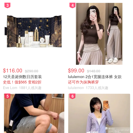
3
4
棋盘鱼，红色的鱼在水下超美～
$116.00
$99.00
$290.00
$148.00
12天圣诞倒数日历套装
lululemon 2合1宽腿连体裤 女款
史低！值$565 变相2折
还可作为抹胸裤穿
Eve Lom
1881人感兴趣
lululemon
1733人感兴趣
5
6
石头鱼？