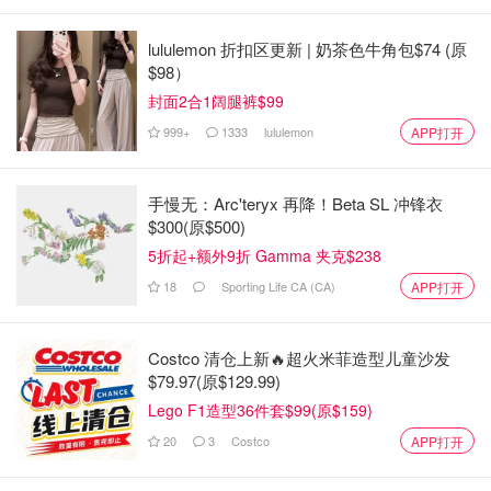
lululemon 折扣区更新 | 奶茶色牛角包$74 (原
$98）
封面2合1阔腿裤$99
999+
1333
lululemon
APP打开
手慢无：Arc'teryx 再降！Beta SL 冲锋衣
$300(原$500)
5折起+额外9折 Gamma 夹克$238
18
Sporting Life CA (CA)
APP打开
Costco 清仓上新🔥超火米菲造型儿童沙发
$79.97(原$129.99)
Lego F1造型36件套$99(原$159)
20
3
Costco
APP打开