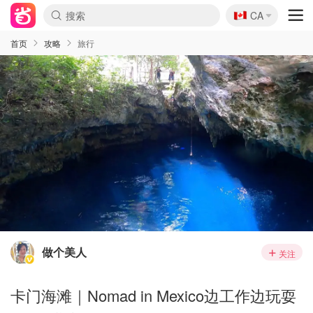
🇨🇦
CA
首页
攻略
旅行
做个美人
关注
卡门海滩｜Nomad in Mexico边工作边玩耍