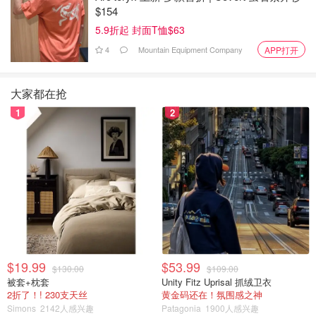
$154
5.9折起 封面T恤$63
4
Mountain Equipment Company
APP打开
大家都在抢
1
2
以下是Playa这边最喜欢的一个潜点，Cerebros，像花园一
样，水浅还有很多珊瑚洞可以钻来钻去，看到了好多加勒比
龙虾，哈哈
$19.99
$53.99
$130.00
$109.00
被套+枕套
Unity Fitz Uprisal 抓绒卫衣
2折了！! 230支天丝
黄金码还在！氛围感之神
Simons
2142人感兴趣
Patagonia
1900人感兴趣