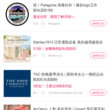
抢！Patagonia 海量好价！爆款logo卫衣
$54(原$109)
夏促在即，戳我了解详情>>
8
Patagonia
APP打开
Stanley1913 日常通勤必备 真的越用越喜欢
5.5折！金珊瑚色$29(原$52)
1
Amazon.ca
APP打开
TSC 鞋靴夏季清仓 | 斯凯奇女士一脚蹬运动
鞋$35.9(原$99)
3折起！儿童运动鞋$25起
1
The Shoe Company CA (CA)
APP打开
Arc'teryx 上新 多款首折 | Covert 萤石紫开衫