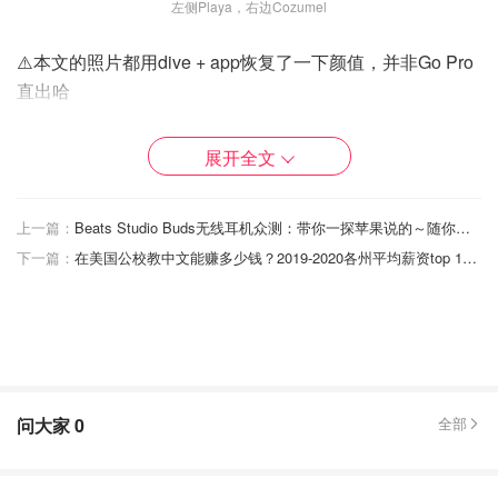
左侧Playa，右边Cozumel
⚠️本文的照片都用dive + app恢复了一下颜值，并非Go Pro
直出哈
Playa Dive：shallow dive
展开全文
我们住在Playa del Carmen，在Playa潜水方便、便宜，潜
得多的话记得跟潜水店讲价。
上一篇：
Beats Studio Buds无线耳机众测：带你一探苹果说的～随你掌控的降噪、毫不妥协的音质！
下一篇：
在美国公校教中文能赚多少钱？2019-2020各州平均薪资top 10及变化幅度
Playa这边的潜水点普遍偏浅（看珊瑚间的热带鱼为主）阳
光充足，水下摄影效果好；但是水不是很清，能见度略低。
问大家
0
全部