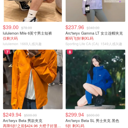
$39.00
$237.96
$78.00
$340.00
lululemon Mile 6英寸男士短裤
Arc'teryx Gamma LT 女士连帽夹克
仅剩大码
断码飞快!剩XL码
lululemon
1669人感兴趣
Sporting Life CA (CA)
1549人感兴趣
7
8
不知道是什么螃蟹
$249.94
$299.94
$500.00
$600.00
Arc'teryx Beta 男款夹克
Arc'teryx Beta SL 男士夹克 黑色
再降5折!之前$424.96 大橙子好显白 蹲补
5折 剩XL码