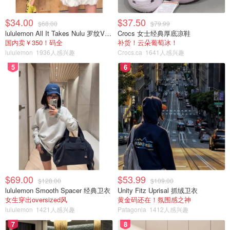
$34.00
$37.50
$68.00
$79.99
lululemon All It Takes Nulu 罗纹V领短袖T恤
Crocs 女士经典厚底凉鞋
国内卖￥350！码全
补货！云朵葡萄冰！
lululemon
1936人感兴趣
Crocs.ca
1641人感兴趣
5
6
$69.00
$53.99
$128.00
$109.00
lululemon Smooth Spacer 经典卫衣
Unity Fitz Uprisal 抓绒卫衣
女生穿出oversized风
黄金码还在！氛围感之神
lululemon
1421人感兴趣
Patagonia
1412人感兴趣
7
8