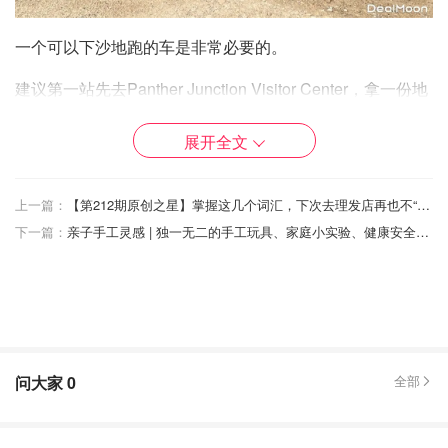
一个可以下沙地跑的车是非常必要的。
建议第一站先去Panther Junction Visitor Center，拿一份地
图和交门票。都到美国了，国家公园作为美国人民的遗产，
大家就自觉去交个$30的门票吧！Ranger都不容易。
展开全文
单反，这里有最美的星空，如果懂北美星象图是很加分的，
上一篇：
【第212期原创之星】掌握这几个词汇，下次去理发店再也不“方”了 | 带狗去夏威夷攻略：文件准备篇 | 2021奥兰多环球影城一天两园快速游玩指南 | In N Out隐藏菜单—好吃减脂汉堡
但能带上单反打开长曝光拍一个巨美无比的星空是非常非常
下一篇：
亲子手工灵感 | 独一无二的手工玩具、家庭小实验、健康安全小游戏推荐
棒的（建议去Hot Spring边泡温泉边看星星，记得夕阳时去
不然太黑，以及Sotol Vista Overlook，这里是一块高地，可
以俯瞰到墨西哥。
问大家
0
全部