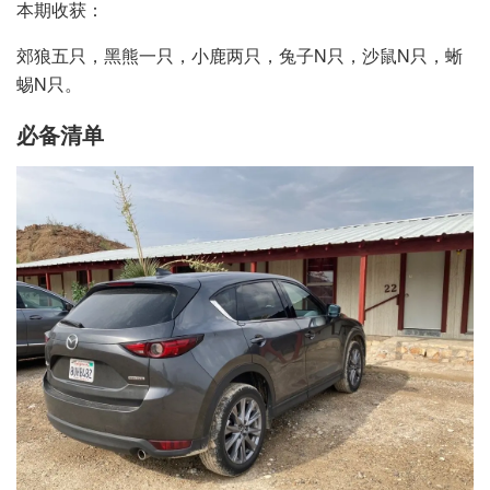
本期收获：
郊狼五只，黑熊一只，小鹿两只，兔子N只，沙鼠N只，蜥
蜴N只。
必备清单