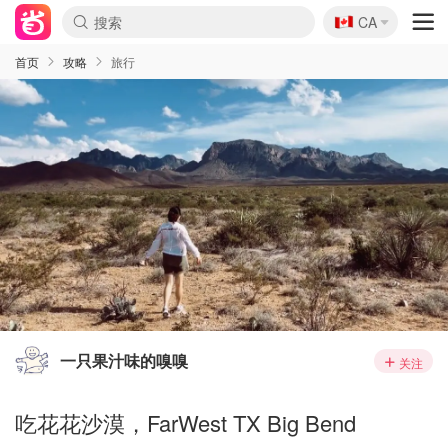
🇨🇦
CA
首页
攻略
旅行
一只果汁味的嗅嗅
关注
吃花花沙漠，FarWest TX Big Bend