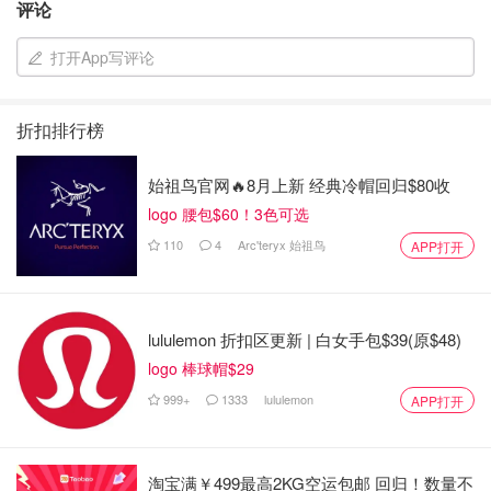
评论
打开App写评论
折扣排行榜
始祖鸟官网🔥8月上新 经典冷帽回归$80收
logo 腰包$60！3色可选
我知道姐妹们都喜欢化妆把自己弄的美美的，但在这里不需
110
4
Arc'teryx 始祖鸟
APP打开
要！因为夏天的炎热会让你的妆容一分钟融化。建议只需画
眉毛，涂防晒，涂两层防晒，涂三层防晒！
一双好穿的鞋是必须的，我选择的Asics的Trail Shoes，简
lululemon 折扣区更新 | 白女手包$39(原$48)
直救了我一命，太舒服了！比Nike更适合亚洲人的脚形
logo 棒球帽$29
（Asics看到请找我打广告）当然，如果不想晒伤的话皮肤
999+
1333
lululemon
APP打开
衣是必须的，我两件都是在Nike买的，不用长裤，短裤就够
了，可带户外防蚊喷雾。帽子也是最好要戴的。
淘宝满￥499最高2KG空运包邮 回归！数量不