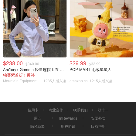
$238.00
$29.99
$340.00
$33.99
Arc'teryx Gamma 轻量连帽卫衣 女款
POP MART 毛绒星星人
锦葵紫首折！蹲补
Mountain Equipment Company
1285人感兴趣
amazon.ca
1215人感兴趣
信用卡
商业合作
联系我们
双十一
从Midland出发大概还要四个小时到达目的地。但来都来
黑五
InRewards
饭团外卖
了，那么就建议大家也去一趟周边的小镇吧，Marathon曾
隐私条款
用户协议
版权声明
经有世界上最小的Target的地标，不幸的是已经拆走了，路