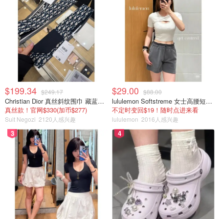
Here，从地图上就可以看出来，从绿色的平原进入了黄色
的荒漠，路边的景观也伴随着绿色一点点的变少，黄色的一
点点的增多而变化。我们开到一点到达Midland，在当地住
下，第二天去Town里吃了个早餐，推荐📍Back In The Day
Cafe，请十点半之前去，之后只提供lunch。Midland这个城
市算是德州发展很迅速的石油城市，但真正到了之后总觉得
自己回到了20-30年代，美国工业最繁荣的年代。期间来吃
$199.34
$29.00
饭的多为本地的蓝领工人，戴着橙色的帽子喝着啤酒吃着
$249.17
$88.00
Christian Dior 真丝斜纹围巾 藏蓝米色
lululemon Softstreme 女士高腰短裤 10cm
Burger开着玩笑，似乎一瞬间我就能理解工业带上那些受全
真丝款！官网$330(加币$277)
不定时变回$19！随时点进来看
球化冲击的工人的心态了。
Suit Negozi
2120人感兴趣
lululemon
2016人感兴趣
3
4