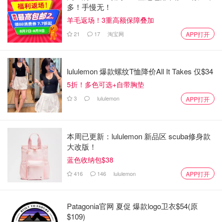
Last but not the least，水！水！水！
多！手慢无！
羊毛返场！3重高额保障叠加
在路上 Hit the road
21
17
淘宝网
APP打开
lululemon 爆款螺纹T恤降价All It Takes 仅$34
5折！多色可选+自带胸垫
3
lululemon
APP打开
本周已更新：lululemon 新品区 scuba修身款
大改版！
蓝色收纳包$38
416
146
lululemon
APP打开
Patagonia官网 夏促 爆款logo卫衣$54(原
$109)