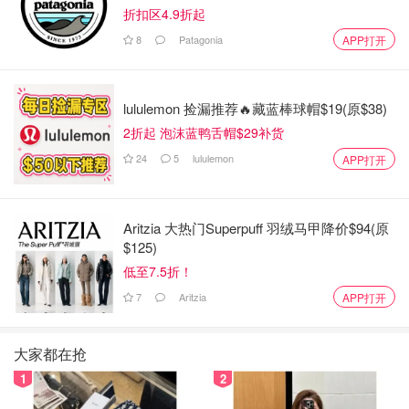
折扣区4.9折起
8
Patagonia
APP打开
lululemon 捡漏推荐🔥藏蓝棒球帽$19(原$38)
2折起 泡沫蓝鸭舌帽$29补货
24
5
lululemon
APP打开
Aritzia 大热门Superpuff 羽绒马甲降价$94(原
$125)
低至7.5折！
7
Aritzia
APP打开
大家都在抢
从达拉斯过来加上休息大概十小时，我们周四晚上八点出
1
2
发，Abilene可以说是Your Far West Adventure Start From