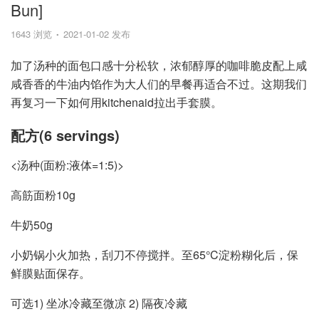
Bun]
1643 浏览
2021-01-02 发布
加了汤种的面包口感十分松软，浓郁醇厚的咖啡脆皮配上咸
咸香香的牛油内馅作为大人们的早餐再适合不过。这期我们
再复习一下如何用kitchenaid拉出手套膜。
配方(6 servings)
<汤种(面粉:液体=1:5)>
高筋面粉10g
牛奶50g
小奶锅小火加热，刮刀不停搅拌。至65°C淀粉糊化后，保
鲜膜贴面保存。
可选1) 坐冰冷藏至微凉 2) 隔夜冷藏