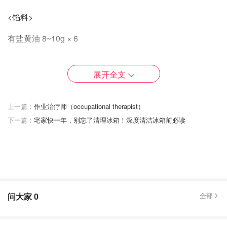
<馅料>
有盐黄油 8~10g × 6
展开全文
<咖啡墨西哥皮>
冷藏的黄油 51g
上一篇：
作业治疗师（occupational therapist）
下一篇：
宅家快一年，别忘了清理冰箱！深度清洁冰箱前必读
糖粉 51g
鸡蛋大号×1
all-purpose flour 中筋面粉 61g
baking powder 泡打粉 0.8g
问大家
0
全部
cocoa powder 可可粉 2g