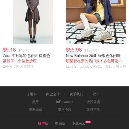
$9.18
$59.98
$45.90
$155.00
Zara 不对称短连衣裙 棕褐色
New Balance 204L 绿银色休闲鞋
蕞低了！个位数抄底
明星都在穿的热门款！多色可选 3.8折
盖上保鲜膜冷藏保存至二发结束
ZARA
791人感兴趣
Little Burgundy CA (CA）
685人感兴趣
<组装与烘烤>
1. 面糊装入裱花袋，一次不要放太多。
信用卡
商业合作
联系我们
双十一
黑五
InRewards
饭团外卖
2. 在发好的面团表面从里向外画圈圈。挤的不好不要紧，送
隐私条款
用户协议
版权声明
入烤箱会自动散开。最后有多余的可以挤在顶部。
3. 180°C 中层烘烤15~16分钟。
触屏版
电脑版
下载App