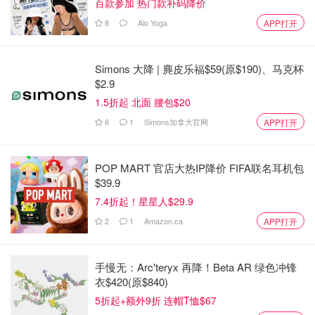
百款参加 热门款补码降价
8
Alo Yoga
APP打开
Simons 大降 | 麂皮乐福$59(原$190)、马克杯
$2.9
1.5折起 北面 腰包$20
6
1
Simons加拿大官网
APP打开
POP MART 官店大热IP降价 FIFA联名耳机包
$39.9
7.4折起！星星人$29.9
2
1
Amazon.ca
APP打开
手慢无：Arc'teryx 再降！Beta AR 绿色冲锋
衣$420(原$840)
<分割/包馅/二发>
5折起+额外9折 连帽T恤$67
1. 准备好6份salted butter，冷藏备用