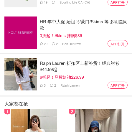
19
Sporting Life CA (CA)
APP打开
2. 发酵好的面团倒扣在撒了面粉的案板上分成6份，借助厨
房称多加少减。整圆后盖上保鲜膜松弛15分钟。
HR 年中大促 始祖鸟/蒙口/Skims 等 多明星同
款
3.1案板上撒点点粉，取一个面团，反面朝上，按扁，将面
3折起！Skims 抹胸$39
团切成2小份，稍小的叫a，稍大的叫b。(因为牛油流动性
29
2
Holt Renfrew
APP打开
高，这里需要包2层)。
3.2 取a面团，包裹住牛油后捏紧封口，整圆。包好的a面团
Ralph Lauren 折扣区上新补货！经典衬衫
用b面团从下方包裹住，翻过来，捏紧封口，整圆。
$44.99起
6折起！马标短袖$26.99
4.盖上保鲜膜，室温发酵2小时至2倍大。(千万不要在烤箱
3
2
Ralph Lauren
APP打开
里加热水发酵，黄油会提前融化的)
大家都在抢
1
2