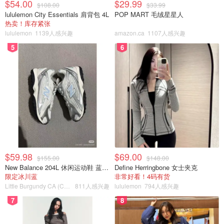
$54.00
$29.99
$108.00
$33.99
2.筛入一半的糖粉，先开慢速打发防止飞出。打发均匀后可
lululemon City Essentials 肩背包 4L
POP MART 毛绒星星人
热卖！库存紧张
以加入剩余的糖粉继续打发。
lululemon
1139人感兴趣
amazon.ca
1107人感兴趣
3.加入鸡蛋液，打发均匀。
5
6
4.加入expresso和coffee emultion, 打发均匀。
5. 筛入中筋面粉，可可粉，泡打粉，盐，用刮刀搅拌均匀至
无粉。
$59.98
$69.00
$155.00
$148.00
New Balance 204L 休闲运动鞋 蓝银色
Define Herringbone 女士夹克
限定冰川蓝
非常好看！4码有货
Little Burgundy CA (CA）
811人感兴趣
lululemon
794人感兴趣
7
8