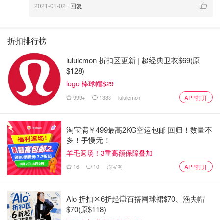
4.加入盐，2档搅拌3分钟混合均匀。
2021-01-02
· 回复
5.加入干酵母，2档搅拌三分钟混合均匀。
折扣排行榜
6. 3档揉5分钟后加入黄油，2档4分钟混合。
lululemon 折扣区更新 | 超经典卫衣$69(原
7.以3档再揉8~9分钟后检查面团状态: 可以拉膜，但还是比
$128)
较粗糙。
logo 棒球帽$29
8. 冷藏15分钟。
999+
1333
lululemon
APP打开
11.四档5分钟。检查面团状态: 可以拉出较薄的膜，但是感
觉有阻力。
淘宝满￥499最高2KG空运包邮 回归！数量不
多！手慢无！
12. 六档5分钟至手套膜。(面团十分光滑，膜可以轻松拉薄)
羊毛返场！3重高额保障叠加
16
10
淘宝网
APP打开
13. 揉好的面团桌上摔打折叠成团(如果前面揉的不到位，这
里你可能摔不动)盖上保鲜膜29°C发酵1个半小时至2倍大。
Alo 折扣区6折起💥百搭网球裙$70、渔夫帽
$70(原$118)