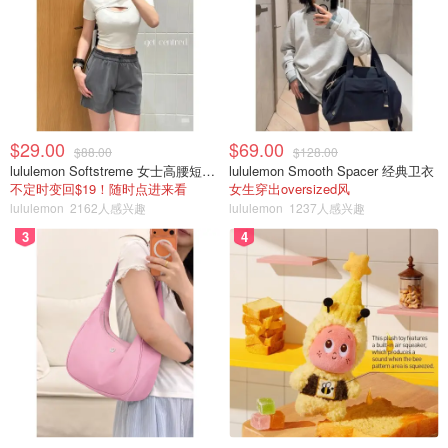
$29.00
$69.00
$88.00
$128.00
lululemon Softstreme 女士高腰短裤 10cm
lululemon Smooth Spacer 经典卫衣
不定时变回$19！随时点进来看
女生穿出oversized风
lululemon
2162人感兴趣
lululemon
1237人感兴趣
3
4
图片
<制作墨西哥皮>
1. 先用电动打蛋器打发牛油，飞到碗边的用刮刀清一清。这
里因为墨西哥皮不能太稀，所以要用冷藏的牛油。