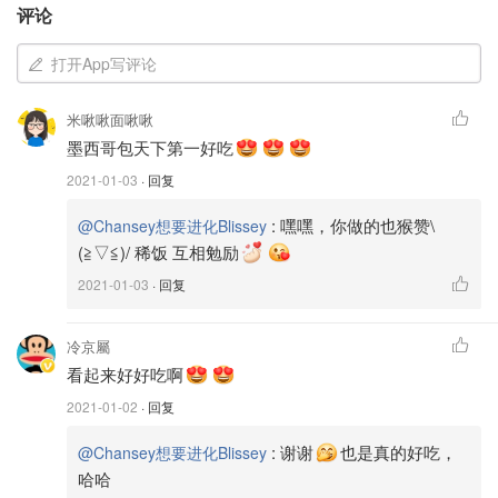
盐 0.8g
评论
expresso 6.5g
打开App写评论
coffee emultion 2g
米啾啾面啾啾
制作步骤
墨西哥包天下第一好吃
2021-01-03
· 回复
<制作主面团>
:
嘿嘿，你做的也猴赞\
@Chansey想要进化Blissey
1. 将鸡蛋，一半的牛奶，expresso，汤种，糖，面粉加入
(≧▽≦)/ 稀饭 互相勉励
kitchenaid搅拌缸。以2档搅拌2分钟。
2021-01-03
· 回复
2. 2档继续搅拌少量多次加入剩下的一半牛奶，每次都等成
团不黏缸后检查状态: 取一小块面团，会细密的粘在手上。
冷京屬
看起来好好吃啊
如果完全不沾，继续加一点点牛奶。总过程约10分钟，最后
会剩约1g牛奶。
2021-01-02
· 回复
3. 盖上保鲜膜，冷藏1小时。
:
谢谢
也是真的好吃，
@Chansey想要进化Blissey
哈哈