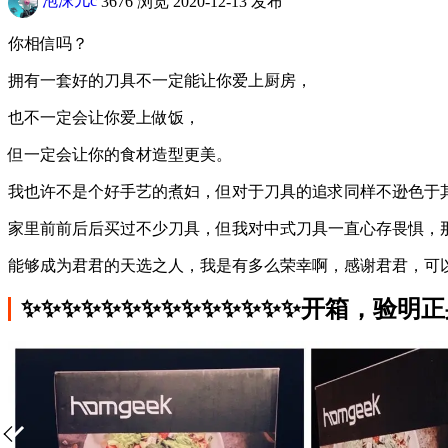
泡沫儿c
3676 浏览
2020-12-13 发布
你相信吗？
拥有一套好的刀具不一定能让你爱上厨房，
也不一定会让你爱上做饭，
但一定会让你的食材造型更美。
我也许不是个好手艺的煮妇，但对于刀具的追求同样不逊色于
家里前前后后买过不少刀具，但我对中式刀具一直心存畏惧，
能够成为君君的天选之人，我是有多么荣幸啊，感谢君君，可以
✨✨✨✨✨✨✨✨✨✨✨✨✨✨开箱，验明正