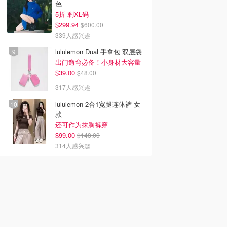
色
5折 剩XL码
$299.94
$600.00
339人感兴趣
lululemon Dual 手拿包 双层袋
出门遛弯必备！小身材大容量
$39.00
$48.00
317人感兴趣
lululemon 2合1宽腿连体裤 女
款
还可作为抹胸裤穿
$99.00
$148.00
314人感兴趣