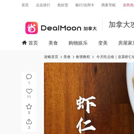
首页
点击排行
抢好货
银行/信用卡
商家导航
全民热
加拿大
首页
美食
购物娱乐
变美
房屋家
攻略首页
美食
食谱教程
今天吃点啥｜韭菜虾仁
1
11
5
3