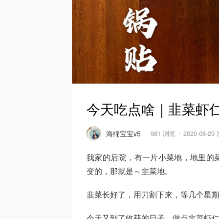
今天吃点啥｜韭菜虾
海绵宝宝v5
981 浏览
2020-08-29
我家的后院，有一片小菜地，地里的
变的，那就是～韭菜地。
韭菜长好了，用刀割下来，等几个星
今天又到了收获的日子，做点韭菜虾仁