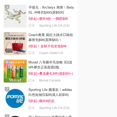
手慢无：Arc'teryx 再降！Beta
SL 冲锋衣$300(原$500)
5折起+额外9折 一脚蹬$95
0
Sporting Life CA (CA)
Coach奥莱 疯狂大跳水💥格纹
麻将包$96(直降$63)！
3折起！金标卡包史低$36
0
Coach Outlet CA
Murad 八哥薅羊毛攻略 买2送
9件🎁含正装面霜2瓶
6折起+叠送豪礼9件(值$300+)
4
Murad Canada
Sporting Life 薅童款！adidas
白色短袖仅$26(成人款$34)
5折起+额外8折起
0
Sporting Life CA (CA)
抢！Patagonia 海量好价！爆