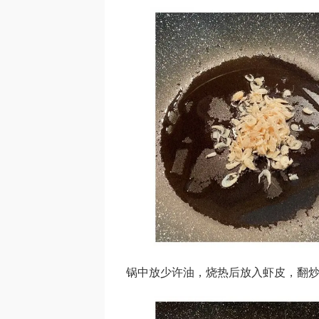
锅中放少许油，烧热后放入虾皮，翻