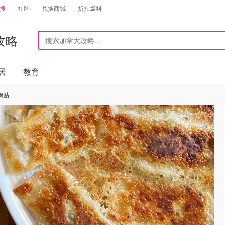
搜
社区
兑换商城
折扣爆料
攻略
居
教育
锅贴