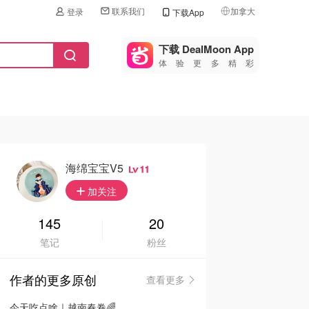
联系我们
加拿大
登录
下载App
🇺🇸
美国
下载 DealMoon App
体验更多精彩
🇨🇳
中国
🇨🇦
加拿大
🇬🇧
英国
🇩🇪
德国
海绵宝宝v5
11
🇫🇷
加关注
法国
🇮🇹
145
20
意大利
笔记
粉丝
🇦🇺
澳洲
作者的更多原创
查看更多
🇳🇿
新西兰
今天吃点啥｜越南春卷🌈