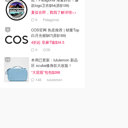
款logo卫衣$54(原$109)
夏促在即，戳我了解详情>>
0
Patagonia
COS官网 热卖推荐 | 销量Top
白月光裙$67(原$169)
4折起 亚麻T恤$34.5
0
COS
本周已更新：lululemon 新品
区 scuba修身款大改版！
“大屁股”包包$268
146
lululemon