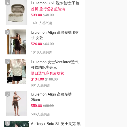
lululemon 3.5L 洗漱包/盒子包
首折 旅行必备超能装
$39.00
$48.00
1401人感兴趣
lululemon Align 高腰短裤 8英
寸 女款
$24.00
$64.00
1016人感兴趣
lululemon 女士Ventilated透气
可收纳跑步夹克
夏日透气凉爽皮肤衣
$134.00
$188.00
601人感兴趣
lululemon Align 高腰短裤
28cm
$59.00
$68.00
586人感兴趣
Arc'teryx Beta SL 男士夹克 黑