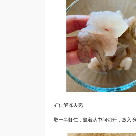
虾仁解冻去壳
取一半虾仁，竖着从中间切开，放入