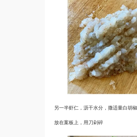
另一半虾仁，沥干水分，撒适量白胡
放在案板上，用刀剁碎