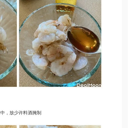
碗中，放少许料酒腌制