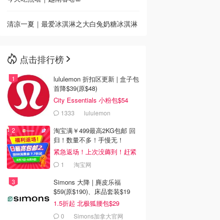
清凉一夏｜最爱冰淇淋之大白兔奶糖冰淇淋
点击排行榜
lululemon 折扣区更新 | 盒子包
首降$39(原$48)
City Essentials 小粉包$54
1333
lululemon
淘宝满￥499最高2KG包邮 回
归！数量不多！手慢无！
紧急返场！上次没薅到！赶紧
冲
1
淘宝网
Simons 大降 | 麂皮乐福
$59(原$190)、床品套装$19
1.5折起 北极狐腰包$29
0
Simons加拿大官网