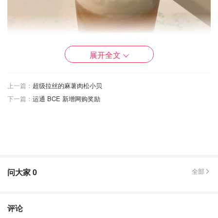
展开全文
上一篇：
超级拉丝的麻薯肉松小贝
下一篇：
运通 BCE 新增网购奖励
我試的全部都是Twinning‘s 的無咖啡因茶包。這個牌子大家
都很熟悉，英國牌子，製茶300年，絕對是世界茶業的C
位。
问大家
0
全部
本人口味：比較喜歡茶味濃，喜歡綠茶有點澀苦的味道，有
香味的就更喜歡。
🌟🌟兩星或以下（滿分五星）
评论