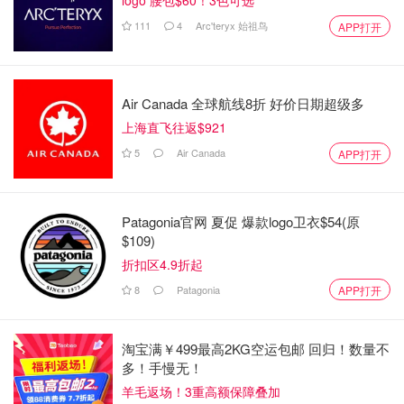
logo 腰包$60！3色可选
以上大部分茶味或香味非常淡，和喝水差不多⋯
111
4
Arc'teryx 始祖鸟
APP打开
Organic Rooibos是有益健康，但是味道很像廣東涼茶夏枯
草？實在是沒有興趣再喝一次⋯
這麼低評分的茶包，我推薦大家不要亂花錢了。
Air Canada 全球航线8折 好价日期超级多
上海直飞往返$921
5
Air Canada
APP打开
Patagonia官网 夏促 爆款logo卫衣$54(原
$109)
折扣区4.9折起
8
Patagonia
APP打开
淘宝满￥499最高2KG空运包邮 回归！数量不
多！手慢无！
羊毛返场！3重高额保障叠加