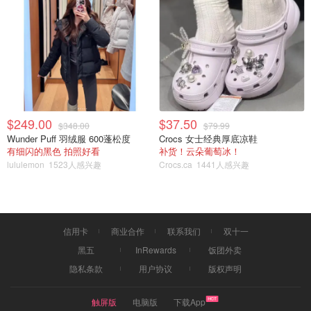
$249.00
$37.50
$348.00
$79.99
Wunder Puff 羽绒服 600蓬松度
Crocs 女士经典厚底凉鞋
有细闪的黑色 拍照好看
补货！云朵葡萄冰！
lululemon
1523人感兴趣
Crocs.ca
1441人感兴趣
信用卡
商业合作
联系我们
双十一
黑五
InRewards
饭团外卖
隐私条款
用户协议
版权声明
触屏版
电脑版
下载App