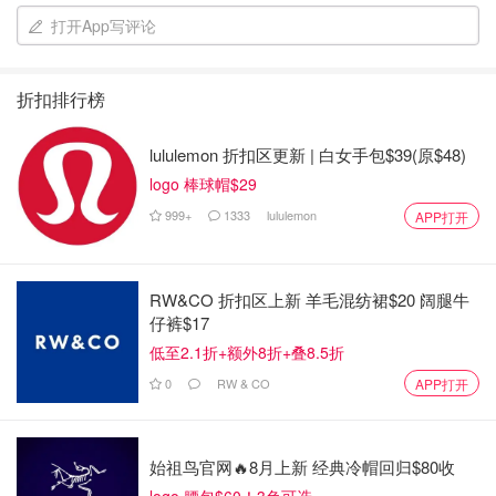
打开App写评论
折扣排行榜
lululemon 折扣区更新 | 白女手包$39(原$48)
logo 棒球帽$29
999+
1333
lululemon
APP打开
RW&CO 折扣区上新 羊毛混纺裙$20 阔腿牛
仔裤$17
低至2.1折+额外8折+叠8.5折
0
RW & CO
APP打开
始祖鸟官网🔥8月上新 经典冷帽回归$80收