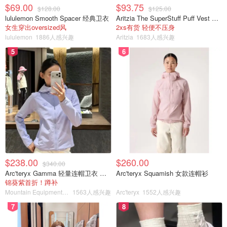
$69.00
$93.75
$128.00
$125.00
總體不能和普通的有咖啡因茶版本比，但是對於像我一樣不
lululemon Smooth Spacer 经典卫衣
Aritzia The SuperStuff Puff Vest 轻盈亮面马甲
女生穿出oversized风
2xs有货 轻便不压身
適合咖啡因的人來說，的確提供了一個選擇。
lululemon
1886人感兴趣
Aritzia
1683人感兴趣
謝謝寶寶看到最後，下次會再試一些有功能的無咖啡因茶
5
6
包，敬請期待～
Twinings 川宁
百搭冷泡茶
$238.00
$260.00
$340.00
Arc'teryx Gamma 轻量连帽卫衣 女款
Arc'teryx Squamish 女款连帽衫
锦葵紫首折！蹲补
Mountain Equipment Company
1563人感兴趣
Arc'teryx
1552人感兴趣
7
8