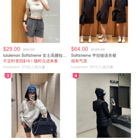
$29.00
$64.00
$88.00
$128.00
lululemon Softstreme 女士高腰短裤 10cm
Softstreme 半拉链连衣裙
不定时变回$19！随时点进来看
很有气质
lululemon
2109人感兴趣
lululemon
2010人感兴趣
3
4
🌟🌟🌟🌟三星半
我本人很喜歡Earl Grey類的，所以對twining‘s無咖啡因茶包
抱很大期望，可惜去咖啡因的工序損失了很多茶的香味和營
養，要追求茶香就要忍受咖啡因帶來的影響，這個有非常淡
的茶香，而且顏色濃，感覺自己喝了紅茶但又沒有負擔。