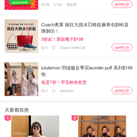
23
20
淘宝网
APP打开
Coach奥莱 疯狂大跳水💥格纹麻将包$96(直
降$63)！
3折起！新款靴子$108
🌟🌟🌟三星
3
Coach Outlet CA
APP打开
以上這三個味道是淡淡的，但讓人舒服，沒有特別反感，
lemon delight和檸檬水很像，但口感溫潤一點，berry
lululemon 羽绒服反季买wunder puff 系列$149
fusion很適合做無糖的ice tea，最後的菊花花茶，的確是有
收
點像廣東的菊花茶😅，但是入口順滑，偶爾喝喝還是不錯。
低至7折！罕见粉色有货
屬于可以嘗試。
0
lululemon
APP打开
大家都在抢
1
2