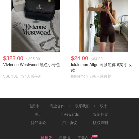
这款是淡紫色的液体，就是瓶身标签的紫色。属于3D white
系列，应该是有美白的功效。味道跟瓶子上写的一样great
tasting，是很温柔的薄荷味。从里到外都很优秀👍
Suave护发素🌟🌟🌟
$328.00
$24.00
$395.00
$64.00
Vivienne Westwood 黑色小号包
lululemon Align 高腰短裤 8英寸 女
款
SSENSE
794人感兴趣
lululemon
766人感兴趣
信用卡
商业合作
联系我们
双十一
黑五
InRewards
饭团外卖
隐私条款
用户协议
版权声明
触屏版
电脑版
下载App