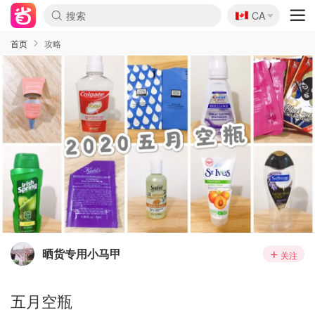
🇨🇦
CA
首页
攻略
晒货专用小马甲
关注
五月空瓶