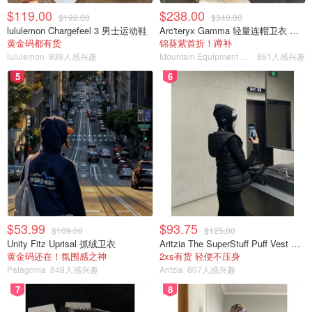
日常空瓶，用空N瓶了，跟佳洁士scope交替使用，稍微比
$119.00
$238.00
$198.00
$340.00
佳洁士的涩一点，但也算舒适，没有李施德林刺激。
lululemon Chargefeel 3 男士运动鞋
Arc'teryx Gamma 轻量连帽卫衣 女款
黄金码都有货
锦葵紫首折！蹲补
Crest 3D white漱口水🌟🌟🌟🌟🌟
lululemon
939人感兴趣
Mountain Equipment Company
861人感兴趣
5
6
$53.99
$93.75
$109.00
$125.00
Unity Fitz Uprisal 抓绒卫衣
Aritzia The SuperStuff Puff Vest 轻盈亮面马甲
黄金码还在！氛围感之神
2xs有货 轻便不压身
Patagonia
848人感兴趣
Aritzia
807人感兴趣
7
8