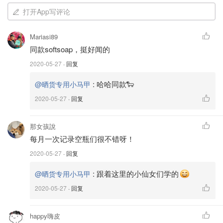
打开App写评论
Mariasi89
同款softsoap，挺好闻的
2020-05-27
· 回复
:
哈哈同款🐑
@晒货专用小马甲
2020-05-27
· 回复
那女孩說
每月一次记录空瓶们很不错呀！
2020-05-27
· 回复
:
跟着这里的小仙女们学的
@晒货专用小马甲
官网送的片片，3ml很大方了，够用几次。似乎有点生姜的
2020-05-27
· 回复
味道，很滋润，除此之外没有其他发现。正装略贵，应该不
会买。
happy嗨皮