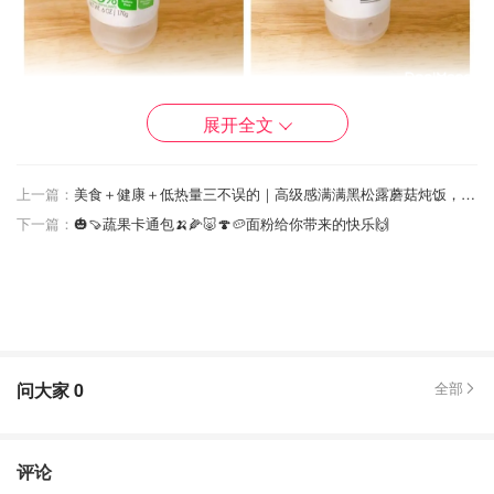
这个牌子应该算是平价中的战斗机了吧。这款磨砂膏我也用
展开全文
掉好几管了。近一年不太敢用这么粗颗粒的，所以最多一个
星期才用一次，有时候一个月一次。怕过期用不完，后来当
上一篇：
美食＋健康＋低热量三不误的｜高级感满满黑松露蘑菇炖饭，一人吃饱只要260卡！Murhsroom Risotto
身体磨砂膏用掉了，还是用了很久，现在都换新包装了。用
下一篇：
🎃🍠蔬果卡通包🍌🌽🐷🍄🥔面粉给你带来的快乐🙌
完后很明显觉得皮肤变光滑了。
虽然主打成分是杏，但是杏在成分表排名倒数第二，里面的
粗颗粒主要都是核桃。难道是因为杏听起来比较高大上，核
桃听起来比较low？
它家的身体乳我也很喜欢，便宜大碗，家里要是没有羊毛产
问大家
0
全部
品了我会去买。
Kiehl’s super multi-corrective cream🌟🌟🌟
评论
💫