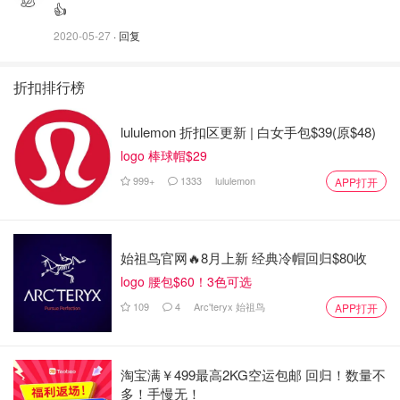
👍
Clarins mission perfection yeux 眼霜🌟
2020-05-27
· 回复
折扣排行榜
lululemon 折扣区更新 | 白女手包$39(原$48)
logo 棒球帽$29
999+
1333
lululemon
APP打开
始祖鸟官网🔥8月上新 经典冷帽回归$80收
logo 腰包$60！3色可选
109
4
Arc'teryx 始祖鸟
APP打开
膏体橙色，说是可以去黑眼圈，估计是遮黑眼圈才对。但
是，涂半天以为涂匀了，过一会儿能在眼周明显看到黄色的
淘宝满￥499最高2KG空运包邮 回归！数量不
多！手慢无！
粉末。不知道是不是我的打开方式不对，总之很不喜欢，所