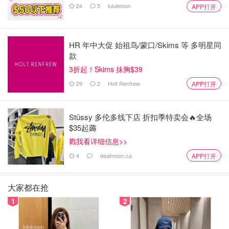
24
5
lululemon
APP打开
薰衣草的味道，闻起来很舒服，会回购。
Irish spring沐浴露🌟🌟🌟💫
HR 年中大促 始祖鸟/蒙口/Skims 等 多明星同
款
3折起！Skims 抹胸$39
29
2
Holt Renfrew
APP打开
Stüssy 多伦多线下店 折扣季特卖会🔥全场
$35起薅
戳我看详细信息>>
4
dealmoon.ca
APP打开
大家都在抢
1
2
一开始我以为这就是unisex的沐浴露，但打开一闻就是明显