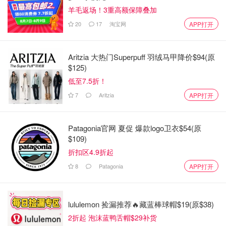
以用来涂脖子了，话说脖子到底犯了什么错😂
羊毛返场！3重高额保障叠加
20
17
淘宝网
APP打开
Softsoap沐浴露🌟🌟🌟🌟
Aritzia 大热门Superpuff 羽绒马甲降价$94(原
$125)
低至7.5折！
7
Aritzia
APP打开
Patagonia官网 夏促 爆款logo卫衣$54(原
$109)
折扣区4.9折起
8
Patagonia
APP打开
lululemon 捡漏推荐🔥藏蓝棒球帽$19(原$38)
2折起 泡沫蓝鸭舌帽$29补货
大众品牌softsoap，各种味道挨个尝试中。这款是椰子油和