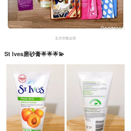
五月空瓶合照
St Ives磨砂膏🌟🌟🌟💫