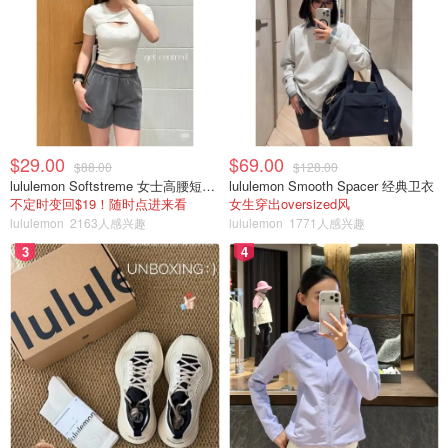
的男士洗护的味道。很大一瓶，家属用了好几个月，中规中
矩。
Colgate漱口水🌟🌟🌟🌟
$29.00
$69.00
$88.00
$128.00
lululemon Softstreme 女士高腰短裤 10cm
lululemon Smooth Spacer 经典卫衣
不定时变回$19！随时点进来看
女生穿出oversized风
lululemon
2163人感兴趣
lululemon
1771人感兴趣
3
4