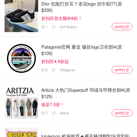
Dior 也能打折买？老花logo 丝巾$277(原
图片来自于Peak Design，版权属于原作者
$330)
折扣区首次额外8折！
2. 质感
1
Suit Negozi
APP打开
这个三脚架虽然小，但是质感一点都没有妥协。基本上所有
零件都是铝制的，满满的金属质感。连快速锁夹手柄也是铝
Patagonia官网 夏促 爆款logo卫衣$54(原
制的。非常有诚意。
$109)
折扣区4.9折起
8
Patagonia
APP打开
Aritzia 大热门Superpuff 羽绒马甲降价$94(原
$125)
低至7.5折！
7
Aritzia
APP打开
lululemon 捡漏推荐🔥藏蓝棒球帽$19(原$38)