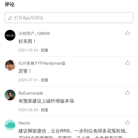
评论
打开App写评论
注销用户_126039
好东西！
2021-05-24
· 回复
使用感受
iG月夜枫YYFHandyman版
1. 便携
厉害！
拿到手后第一感受是收纳状态下真的很小！由于支腿使用了
2020-07-01
· 回复
多边形管，充分利用空间，直径只有7.9公分。其他便携式
NutLemonade
脚架虽然有做到很轻但基本都是用的传统圆管设计，所以无
有预算建议上碳纤维版本🤤
法做到如此便携。
2020-06-29
· 回复
Hector
建议脚架捷信，云台RRS。一步到位免得多花冤枉钱。
买过3个国产脚架，富图宝，马小路，全身都是问题。