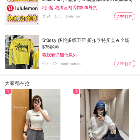
2折起 泡沫蓝鸭舌帽$29补货
24
5
lululemon
APP打开
Stüssy 多伦多线下店 折扣季特卖会🔥全场
$35起薅
3. 功能多样
戳我看详细信息>>
支腿有两种角度并且支持中柱倒置。最高153cm，官方说最
4
dealmoon.ca
APP打开
低14.5cm。不过中柱倒置的话最低几乎贴地了，各种高度
和角度都能胜任。
大家都在抢
1
2