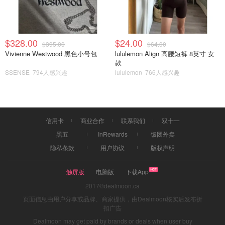
$328.00
$24.00
$395.00
$64.00
Vivienne Westwood 黑色小号包
lululemon Align 高腰短裤 8英寸 女
款
SSENSE
794人感兴趣
lululemon
766人感兴趣
信用卡
商业合作
联系我们
双十一
黑五
InRewards
饭团外卖
隐私条款
用户协议
版权声明
触屏版
电脑版
下载App
2017©dealmoon.ca
页面信息由用户分享或品牌、商家提供，由Dealmoon核实后发布折
扣广告
Dealmoon may get paid by brands or deals when user buy