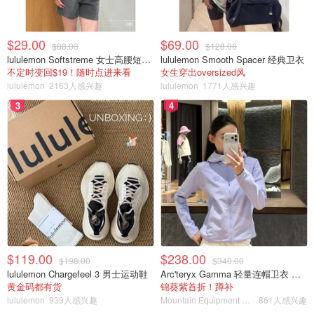
$29.00
$69.00
$88.00
$128.00
lululemon Softstreme 女士高腰短裤 10cm
lululemon Smooth Spacer 经典卫衣
不定时变回$19！随时点进来看
女生穿出oversized风
lululemon
2163人感兴趣
lululemon
1771人感兴趣
3
4
$119.00
$238.00
$198.00
$340.00
lululemon Chargefeel 3 男士运动鞋
Arc'teryx Gamma 轻量连帽卫衣 女款
黄金码都有货
锦葵紫首折！蹲补
lululemon
939人感兴趣
Mountain Equipment Company
861人感兴趣