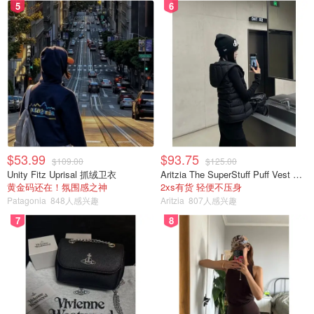
5
6
$53.99
$93.75
$109.00
$125.00
Unity Fitz Uprisal 抓绒卫衣
Aritzia The SuperStuff Puff Vest 轻盈亮面马甲
黄金码还在！氛围感之神
2xs有货 轻便不压身
Patagonia
848人感兴趣
Aritzia
807人感兴趣
7
8