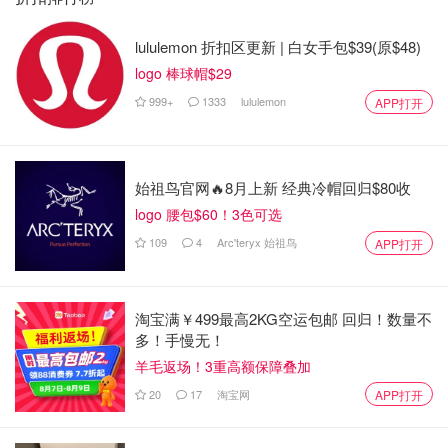
衣无缝。
lululemon 折扣区更新 | 白女手包$39(原$48)
logo 棒球帽$29
999+
1333
lululemon
APP打开
始祖鸟官网🔥8月上新 经典冷帽回归$80收
logo 腰包$60！3色可选
109
4
Arc'teryx 始祖鸟
APP打开
淘宝满￥499最高2KG空运包邮 回归！数量不
多！手慢无！
羊毛返场！3重高额保障叠加
20
17
淘宝网
APP打开