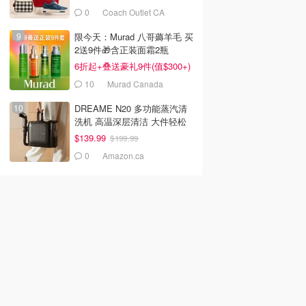
0
Coach Outlet CA
限今天：Murad 八哥薅羊毛 买
2送9件🎁含正装面霜2瓶
6折起+叠送豪礼9件(值$300+)
10
Murad Canada
DREAME N20 多功能蒸汽清
洗机 高温深层清洁 大件轻松
焕新
$139.99
$199.99
0
Amazon.ca