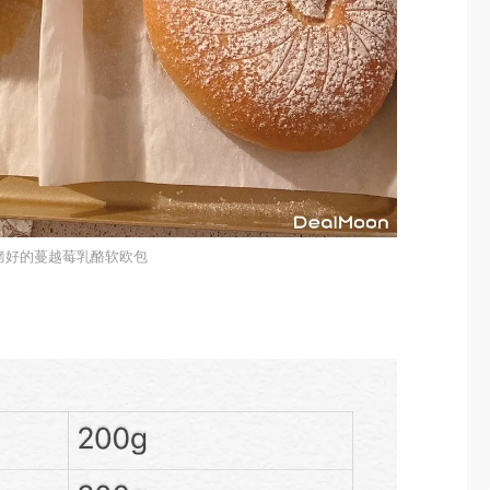
烤好的蔓越莓乳酪软欧包