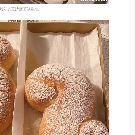
烤好的豆沙麻薯软欧包