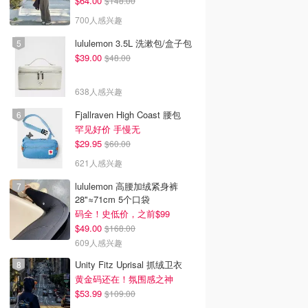
$64.00
$148.00
700人感兴趣
lululemon 3.5L 洗漱包/盒子包
$39.00
$48.00
638人感兴趣
Fjallraven High Coast 腰包
罕见好价 手慢无
$29.95
$60.00
621人感兴趣
lululemon 高腰加绒紧身裤
28"≈71cm 5个口袋
码全！史低价，之前$99
$49.00
$168.00
609人感兴趣
Unity Fitz Uprisal 抓绒卫衣
黄金码还在！氛围感之神
$53.99
$109.00