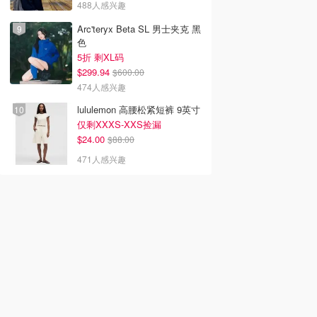
488人感兴趣
Arc'teryx Beta SL 男士夹克 黑
色
5折 剩XL码
$299.94
$600.00
474人感兴趣
lululemon 高腰松紧短裤 9英寸
仅剩XXXS-XXS捡漏
$24.00
$88.00
471人感兴趣