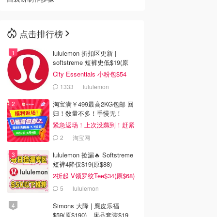
点击排行榜
lululemon 折扣区更新 |
softstreme 短裤史低$19(原
$88)
City Essentials 小粉包$54
1333
lululemon
淘宝满￥499最高2KG包邮 回
归！数量不多！手慢无！
紧急返场！上次没薅到！赶紧
冲
2
淘宝网
lululemon 捡漏🔥 Softstreme
短裤4降仅$19(原$88)
2折起 V领罗纹Tee$34(原$68)
5
lululemon
Simons 大降 | 麂皮乐福
$59(原$190)、床品套装$19