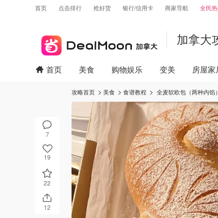
首页
点击排行
抢好货
银行/信用卡
商家导航
全民热
加拿大
首页
美食
购物娱乐
变美
房屋家
攻略首页
美食
食谱教程
全麦软欧包（两种内馅
7
19
22
12