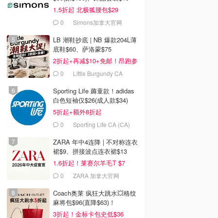
1.5折起 北极狐腰包$29
0
Simons加拿大官网
LB 潮鞋抄底 | NB 爆款204L薄
底鞋$60、萨洛蒙$75
2折起+再减$10+免邮！昂跑参
加
0
Little Burgundy CA
(CA）
Sporting Life 薅童款！adidas
白色短袖仅$26(成人款$34)
5折起+额外8折起
0
Sporting Life CA (CA)
ZARA 年中4连降 | 不对称连衣
裙$9、拼接波点连衣裙$13
1.6折起！莱赛尔羊毛T $7
0
ZARA 加拿大官网
Coach奥莱 疯狂大跳水💥格纹
麻将包$96(直降$63)！
3折起！金标卡包史低$36