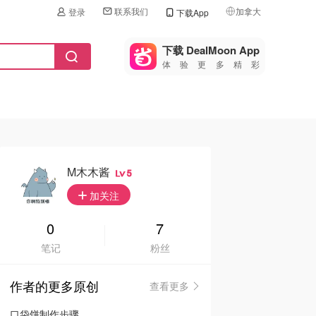
联系我们
加拿大
登录
下载App
🇺🇸
美国
下载 DealMoon App
体验更多精彩
🇨🇳
中国
🇨🇦
加拿大
🇬🇧
英国
🇩🇪
德国
M木木酱
5
🇫🇷
加关注
法国
🇮🇹
0
7
意大利
笔记
粉丝
🇦🇺
澳洲
作者的更多原创
查看更多
🇳🇿
新西兰
口袋饼制作步骤