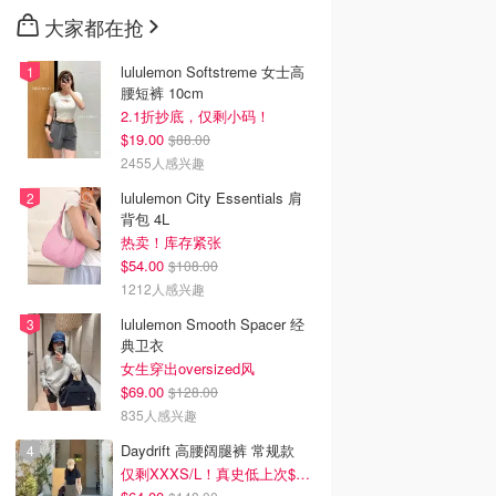
大家都在抢
lululemon Softstreme 女士高
腰短裤 10cm
2.1折抄底，仅剩小码！
$19.00
$88.00
2455人感兴趣
lululemon City Essentials 肩
背包 4L
热卖！库存紧张
$54.00
$108.00
1212人感兴趣
lululemon Smooth Spacer 经
典卫衣
女生穿出oversized风
$69.00
$128.00
835人感兴趣
Daydrift 高腰阔腿裤 常规款
仅剩XXXS/L！真史低上次$114