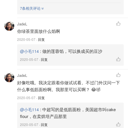
7条相关评论
JadeL
你绿茶里面放什么馅啊
2020-05-07
· 回复
:
做的莲蓉馅，可以换成买的豆沙
@小毛114
2020-05-07
· 回复
JadeL
好像吃哦。我决定跟着你做试试看。不过门外汉问一下
什么事低筋面粉啊。我那里可以买啊？ 😂🤣
2020-05-07
· 回复
图片来自于@小毛114，版权属于原作者
:
中超写的是低筋面粉，美国超市叫cake
@小毛114
莲蓉馅做法
flour，在卖烘培产品那里
莲蓉馅做法可以翻看之前的莲蓉蛋黄酥长文😜
2020-05-07
· 回复