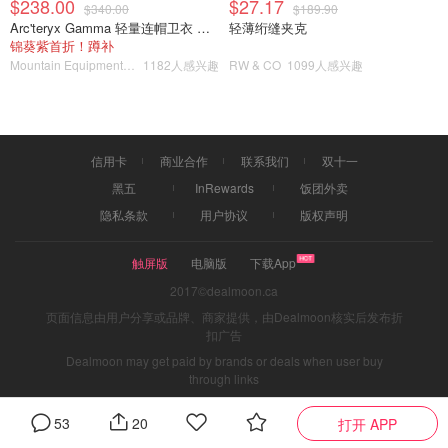
$238.00
$27.17
$340.00
$189.90
Arc'teryx Gamma 轻量连帽卫衣 女款
轻薄绗缝夹克
锦葵紫首折！蹲补
Mountain Equipment Company
1182人感兴趣
RW & CO
1099人感兴趣
信用卡
商业合作
联系我们
双十一
黑五
InRewards
饭团外卖
隐私条款
用户协议
版权声明
触屏版
电脑版
下载App
2017©dealmoon.ca
页面信息由用户分享或品牌、商家提供，由Dealmoon核实后发布折
扣广告
Dealmoon may get paid by brands or deals when user buy
through links
53
20
打开 APP