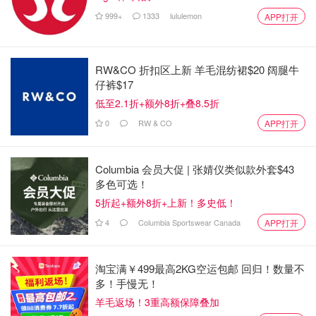
999+
1333
lululemon
APP打开
图片来自于@小毛114，版权属于原作者
RW&CO 折扣区上新 羊毛混纺裙$20 阔腿牛
仔裤$17
低至2.1折+额外8折+叠8.5折
0
RW & CO
APP打开
Columbia 会员大促 | 张婧仪类似款外套$43
多色可选！
5折起+额外8折+上新！多史低！
4
Columbia Sportswear Canada
APP打开
淘宝满￥499最高2KG空运包邮 回归！数量不
多！手慢无！
羊毛返场！3重高额保障叠加