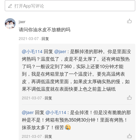
打开App写评论
jaer
请问你油水皮不放糖的吗
2021-03-07
· 回复
图片来自于@小毛114，版权属于原作者
回复
:
是酥掉渣的那种。你是里面没
@小毛114
@jaer
紫薯馅做法
烤熟吗？温度低了，皮是不是太厚了。还有烤箱预热
了吗？一般设定到了360，实际上还要10分钟才能
紫薯馅相比于其他馅很好做。1️⃣紫薯切小丁加whipping
到，我是在烤箱里放了一个温度计。要先高温烤表
cream和糖搅拌好，用搅拌机或者戴手套按压混合均匀。2️⃣
皮，再调低温度烤里面，如果皮太厚确实熟的慢，如
加热融化黄油，加入混合好的紫薯泥，不粘锅小火翻炒，把
果不调低温度就在表面快要上色之前盖上锡纸
黄油炒进紫薯泥里。3️⃣炒好后的紫薯泥放凉，或者放冰箱
2021-03-07
· 回复
里。变得没那么软了就可以揉成紫薯球了。具体的配比很随
意，因为紫薯的干湿程度都不一样。
回复
:
是会掉渣！但是没有脆脆的那
@jaer
@小毛114
种是不是！烤箱有预热350烤30分钟！里面有烤熟！
我用的配比作为参考：紫薯300g，whipping cream 50g，
抹茶放太多了！很苦
糖20g，黄油20g。
2021-03-07
· 回复