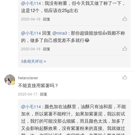
:
我没有称重，但今天我又做了称了一下，
@小毛114
这是12个，馅应该在25g左右
2020-04-19
· 回复
回复
:
那你超级能放馅👍我都不称
@小毛114
@nina3
的，做多了自己感觉差不多就行😂
2020-04-19
· 回复
3条相关评论
heianxianer
不能直接用紫薯吗？
2020-04-17
· 回复
图片来自于@小毛114，版权属于原作者
:
颜色加在油酥里，油酥只有油和面，不能
@小毛114
加水，所以紫薯不能榨汁。如果加紫薯泥，我以前试
过，我打的可能没那么细腻，而且颜色太浅，加多了
又会影响起酥效果，没有紫薯粉来的直接。我就做过
4️⃣按扁，擀成长条舌形，从上往下卷起来。最后的卷边朝