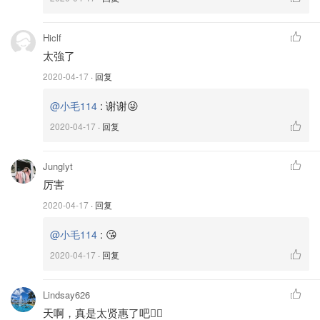
Hiclf
太強了
2020-04-17
· 回复
:
谢谢😜
@小毛114
2020-04-17
· 回复
Junglyt
厉害
图片来自于@小毛114，版权属于原作者
2020-04-17
· 回复
6️⃣拿出一个面团从中间一切为二变成两个面团。
:
😘
@小毛114
7️⃣刀切面朝上，按扁，螺旋纹在中间。擀面杖擀没有螺旋纹
2020-04-17
· 回复
的四周，而不要擀中间的螺旋纹。螺旋纹部分只用手按扁，
且尽可能的保持在中间，最后擀成一张圆形酥皮。
Lindsay626
8️⃣螺旋纹面朝外，用另一面来包馅，这样好看的螺纹正好在
天啊，真是太贤惠了吧👍🏼