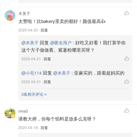
🉑莲蓉蛋黄酥📎莲蓉馅做法
木美子
太赞啦！比bakery里卖的都好！颜值最高👍
千层酥方子及步骤
2020-04-20
· 回复
酥皮还是万年不变的方子，紫薯千层酥用20g紫薯粉替代
20g低粉，如果是抹茶千层酥就用10g抹茶粉替代10g低粉。
回复
:
好吃又好看！我打算学你
@木美子
@匿名用户
这个方子做做看。紫薯粉哪里买呀？
油皮：150g中筋面粉，50g无盐黄油，65g 水
油酥：100g低筋面粉，20g紫薯粉，60g无盐黄油
2020-04-21
· 回复
回复
:
亚麻买的，跟着超妈买的
@小毛114
@木美子
步骤图用抹茶千层酥来展示。和其他酥皮基本一样，只有最
后一步有差别
🤛🏻
2020-04-21
· 回复
1️⃣
油皮和油酥的材料分别混合一起揉成两个面团。包上保鲜
3条相关评论
膜静置20分钟。
2️⃣
油皮和油酥分成6份，这个配方我一般做16个，想让千层
nina3
多一点所以做大了一点，做了12个。分成6份最后一切为二
请教大师，你每个馅料是放多么克呀？
就是12个啦。
2020-04-18
· 回复
3️⃣
一份油皮按扁擀圆，包上油酥，包好后收口朝上。