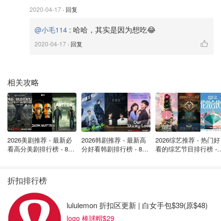
酥饼的正中间。
2020-04-17
· 回复
9️⃣烤箱bake 360F 烤15~20分钟，再转325F 烤20~25分钟
为了让酥皮里面烤熟。也可以掰开一个看看熟没熟。
:
哈哈，其实是因为想吃😂
@小毛114
2020-04-17
· 回复
相关攻略
2026美剧推荐 - 最新必
2026韩剧推荐 - 最新高
2026综艺推荐 - 热门好
看高分美剧排行榜 - 8月
分好看韩剧排行榜 - 8月
看的综艺节目排行榜 - 
最新: 《​​足球教练 》第
最新：丁海寅《我的荒
月最新:《​​伦敦合伙人
四季回归！
糖恋爱 》上线❣️
回归啦
折扣排行榜
lululemon 折扣区更新 | 白女手包$39(原$48)
logo 棒球帽$29