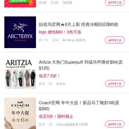
23
20
淘宝网
APP打开
始祖鸟官网🔥8月上新 经典冷帽回归$80收
logo 腰包$60！3色可选
111
4
Arc'teryx 始祖鸟
APP打开
Aritzia 大热门Superpuff 羽绒马甲降价$94(原
$125)
低至7.5折！
图片来自于@小毛114，版权属于原作者
8
Aritzia
APP打开
Coach官网 年中大促！新品马丁靴$108(原
$360)
低至5折！随时截止
9
Coach蔻驰加拿大官网
APP打开