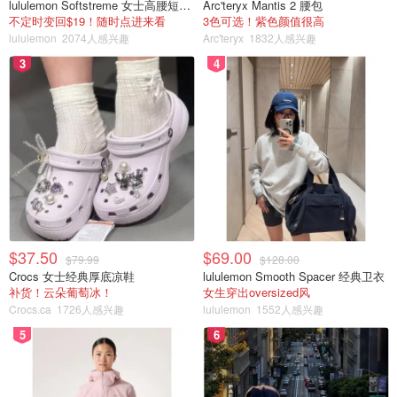
lululemon Softstreme 女士高腰短裤 10cm
Arc'teryx Mantis 2 腰包
不定时变回$19！随时点进来看
3色可选！紫色颜值很高
lululemon
2074人感兴趣
Arc'teryx
1832人感兴趣
3
4
$37.50
$69.00
$79.99
$128.00
Crocs 女士经典厚底凉鞋
lululemon Smooth Spacer 经典卫衣
补货！云朵葡萄冰！
女生穿出oversized风
Crocs.ca
1726人感兴趣
lululemon
1552人感兴趣
5
6
图片来自于@小毛114，版权属于原作者