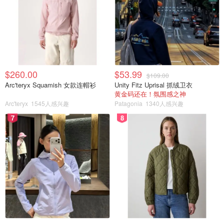
照例附上其他几款酥皮点心的具体做法。喜欢哪个就pick哪
个吧😜
🉑莲蓉蛋黄酥📎莲蓉馅做法
㊙️简单易做0️⃣失败的两款酥皮小点心
$260.00
$53.99
$109.00
童年回忆-枣泥菊花酥(附枣泥馅做法)
Arc'teryx Squamish 女款连帽衫
Unity Fitz Uprisal 抓绒卫衣
黄金码还在！氛围感之神
酥皮点心-㊙️酥掉渣的咸绿豆酥
Arc'teryx
1545人感兴趣
Patagonia
1340人感兴趣
7
8
情人节限定 | 桃花酥
咸蛋黄酥买不到？自己做，想吃就能有
其他甜点长文请点击我的头像进入主页长文观看，谢谢大家
的喜欢点赞收藏及转发，笔芯😘
甜品DIY
四月宅家季