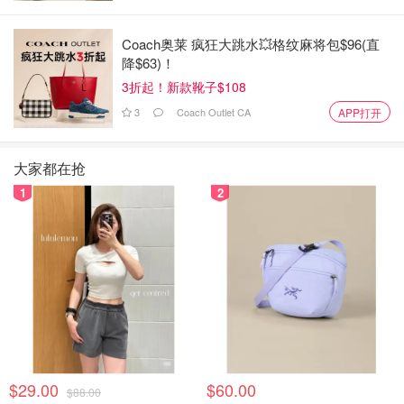
Coach奥莱 疯狂大跳水💥格纹麻将包$96(直
降$63)！
3折起！新款靴子$108
3
Coach Outlet CA
APP打开
图片来自于@小毛114，版权属于原作者
大家都在抢
1
2
$29.00
$60.00
$88.00