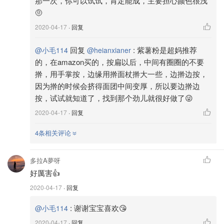
那一次，你可以试试，肯定能成，主要担心颜色很浅
上，把6个都做好盖上保鲜膜防止面团变干。
🤨
5️⃣拿出一个面团竖着放，再擀成长条舌形，从上到下卷起
2020-04-17
· 回复
来，卷边朝上，6个都卷好。想要千层酥最顶端层次漂亮一
些，卷进去的那一端就要擀的尽可能薄。看成品图，如果太
回复
:
紫薯粉是超妈推荐
@小毛114
@heianxianer
厚，顶端白色面团就会面积很大，影响千层效果。
的，在amazon买的，按扁以后，中间有圈圈的不要
擀，用手掌按，边缘用擀面杖擀大一些，边擀边按，
因为擀的时候会挤得面团中间变厚，所以要边擀边
按，试试就知道了，找到那个劲儿就很好做了😜
2020-04-17
· 回复
4条相关评论
多拉A夢呀
好厲害👍
2020-04-17
· 回复
:
谢谢宝宝喜欢😘
@小毛114
2020-04-17
· 回复