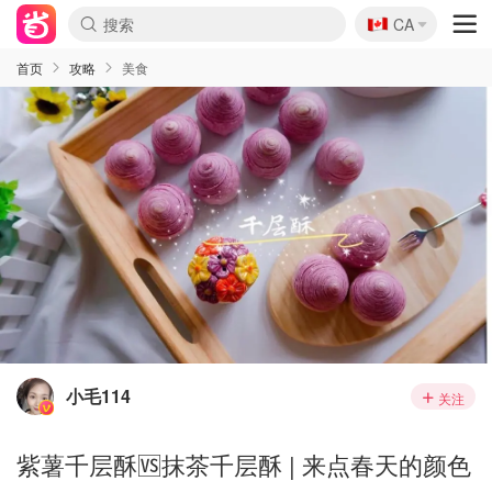
🇨🇦
CA
首页
攻略
美食
小毛114
关注
紫薯千层酥🆚抹茶千层酥 | 来点春天的颜色