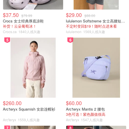
蚕丝就不会跑出来漏出来啦~
$37.50
$29.00
$79.99
$88.00
Crocs 女士经典厚底凉鞋
lululemon Softstreme 女士高腰短裤 10cm
补货！云朵葡萄冰！
不定时变回$19！随时点进来看
Crocs.ca
1840人感兴趣
lululemon
1569人感兴趣
5
6
$260.00
$60.00
Arc'teryx Squamish 女款连帽衫
Arc'teryx Mantis 2 腰包
3色可选！紫色颜值很高
Arc'teryx
1559人感兴趣
Arc'teryx
1547人感兴趣
7
8