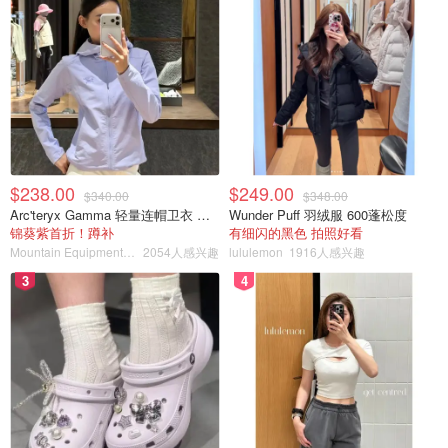
用手做背景可能看的更清楚些！是不是巨细腻？而且
非常干
净
，我凑得近仔细看，每根丝都
晶莹透亮
，在阳光下白白的
蚕丝更加有珍珠光泽了。
$238.00
$249.00
$340.00
$348.00
Arc'teryx Gamma 轻量连帽卫衣 女款
Wunder Puff 羽绒服 600蓬松度
锦葵紫首折！蹲补
有细闪的黑色 拍照好看
Mountain Equipment Company
2054人感兴趣
lululemon
1916人感兴趣
3
4
外层也是非常细心的做了包边，这样周到的保护，珍贵的桑