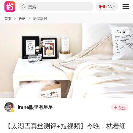
🇨🇦
CA
首页
攻略
房屋家居
5
Irene眼里有星星
关注
【太湖雪真丝测评+短视频】今晚，枕着细