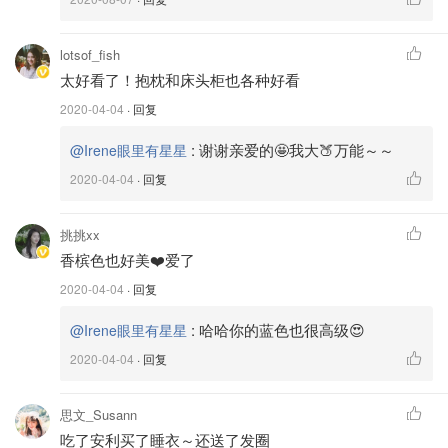
”蚕丝被全过程无污染手工拉网”的制被新工艺也是太湖雪自
己的创新，还把
苏绣、缂丝、宋锦
等丝绸工艺融入产品，可
lotsof_fish
见品牌本身真的对产品设计注入了很大的
热情和投资
！虽然
太好看了！抱枕和床头柜也各种好看
北美这里的产品不像国内提供那么多刺绣的选择，不过现有
2020-04-04
· 回复
的产品也非常简约、大气，绝对是给家里增添质感必备的好
物。
:
谢谢亲爱的🤩我大🍑万能～～
@Irene眼里有星星
2020-04-04
· 回复
看个小小的视频整体感受一下吧！
挑挑xx
香槟色也好美❤️爱了
2020-04-04
· 回复
:
哈哈你的蓝色也很高级😍
@Irene眼里有星星
2020-04-04
· 回复
思文_Susann
吃了安利买了睡衣～还送了发圈