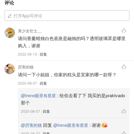
的“
太湖雪蚕桑文化园
”，在开发研究新产品的同时，这个园
评论
区注重教育人们关于：
打开App写评论
蚕桑丝绸的文化、蚕的一生、传统现代制丝工艺、抽丝剥绵、扎
染拓染、刺绣学堂、育蚕课堂等，把一棵桑、一只蚕、一粒茧、
美少女壮士__
一根丝、一匹绸串成一个故事，演绎江南地区的千年蚕桑文化。
请问香薰蜡烛白色底座是融烛的吗？透明玻璃罩是哪里
购入，谢谢
2022-06-13
· 回复
厉害的猫
请问一下小姐姐，你家的枕头是宜家的哪一款呀？
2020-08-07
· 回复
:
给你去看了下 我买的是praktvado
@Irene眼里有星星
那个
2020-08-07
· 回复
图片来自于网络 ，版权属于原作者
回复
:
谢谢
@厉害的猫
@Irene眼里有星星
2020-08-07
· 回复