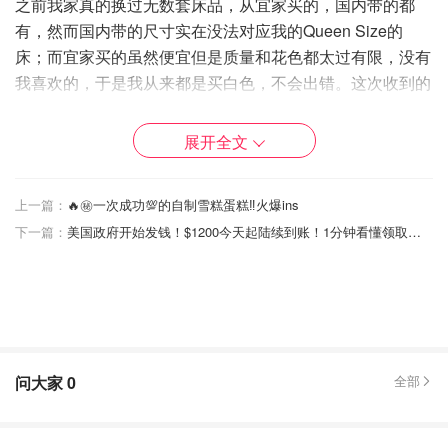
之前我家真的换过无数套床品，从宜家买的，国内带的都
有，然而国内带的尺寸实在没法对应我的Queen Size的
床；而宜家买的虽然便宜但是质量和花色都太过有限，没有
我喜欢的，于是我从来都是买白色，不会出错。这次收到的
真丝床品是低调又华丽的香槟色和白色，质感和光泽好到我
赞不绝口！跟我男票一顿夸来着！今天详细给大家测评测评
展开全文
哈！
THXSILK 太湖雪丝绸的品牌故事
上一篇：
🔥㊙️一次成功💯的自制雪糕蛋糕‼️火爆ins
下一篇：
美国政府开始发钱！$1200今天起陆续到账！1分钟看懂领取攻略
相信每个女孩子身边一定都有一件丝绸做的物件！太湖雪，
作为我们南方那一片非常知名的丝绸品牌，在上海北京等大
城市都有很多旗舰店。2012年，太湖雪被选为”丝绸之府“苏
州的
十大知名丝绸品牌
之一。富饶又气候适宜的苏州，孕育
了这样一个优秀的国货品牌！太湖雪本身注重高端的品质和
传统的丝绸工艺，在这个基础上
不断创新
，融入很多流行元
问大家
0
全部
素，让丝绸更加时尚、国际化，更让年轻人也能爱上丝绸，
传承丝绸。2016年，太湖雪还创建了自己的极具江南特色