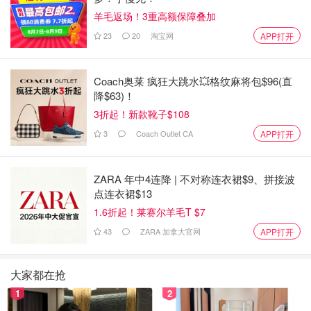
现代蚕桑产业基地，全程的质量都自己把关，让人用的十分
羊毛返场！3重高额保障叠加
放心。这个5A级蚕丝被用的桑蚕长丝，是来自他们自家养
23
20
淘宝网
APP打开
育优质的蚕宝宝的
双宫茧
，制作工艺就像我前面说的那样，
遵循传统手法手工拉制，保证蚕丝被的
结构
分布均匀，充满
Coach奥莱 疯狂大跳水💥格纹麻将包$96(直
韧性，透气性好
。
如图中所示，可以拉开拉链开内部的构
降$63)！
造，全都是软绵绵的，手感细腻无比的桑蚕丝呢~
3折起！新款靴子$108
3
Coach Outlet CA
APP打开
ZARA 年中4连降 | 不对称连衣裙$9、拼接波
点连衣裙$13
1.6折起！莱赛尔羊毛T $7
43
ZARA 加拿大官网
APP打开
大家都在抢
1
2