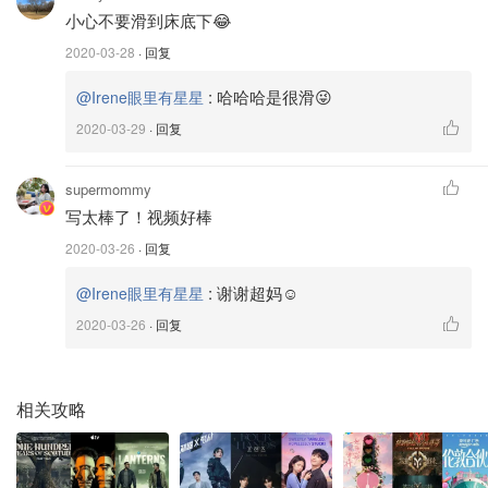
小心不要滑到床底下😂
2020-03-28
· 回复
:
哈哈哈是很滑😜
@Irene眼里有星星
2020-03-29
· 回复
supermommy
写太棒了！视频好棒
2020-03-26
· 回复
:
谢谢超妈☺️
@Irene眼里有星星
2020-03-26
· 回复
我收到的时候外面的箱子就扔了，最近比较注意，不过包裹
的很好很完整，没有任何破损！里面是一个超级结实又实用
的收纳袋，平时如果要换被子的话，就可以把它非常好的收
相关攻略
纳起来，不用担心真丝被勾坏弄脏啦！