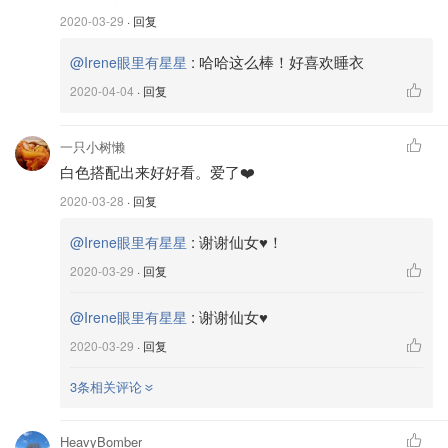
2020-03-29
· 回复
:
哈哈这么棒！好喜欢睡衣
@Irene眼里有星星
2020-04-04
· 回复
一只小树懒
白色搭配出来好好看。爱了❤️
2020-03-28
· 回复
当然说什么都没用视频来的直观啦！感受这种东西，也没法
完全通过文字来表达，也很难跟大家形容究竟有多舒服。如
:
谢谢仙女♥️！
@Irene眼里有星星
视频里拍到的，枕套完全符合我枕头的大小，完美贴合，手
2020-03-29
· 回复
感顺滑无比，细腻亲肤。面罩也很舒服！眼罩更是软软的，
晚上戴着又遮光又舒适，很快就睡着了！被子的质感更是
:
谢谢仙女♥️
@Irene眼里有星星
棒，每一寸肌肤都被柔软包裹着，又轻又滑。接下来就跟大
2020-03-29
· 回复
家一一点评一下我收到的各个产品。
3条相关评论
开箱啦——！
HeavyBomber