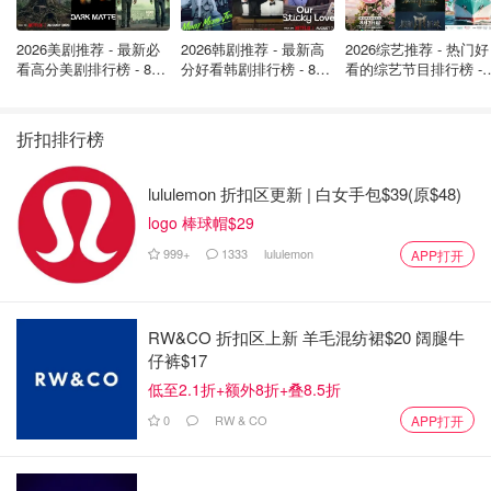
2026美剧推荐 - 最新必
2026韩剧推荐 - 最新高
2026综艺推荐 - 热门好
看高分美剧排行榜 - 8月
分好看韩剧排行榜 - 8月
看的综艺节目排行榜 - 
最新: 《​​足球教练 》第
最新：丁海寅《我的荒
月最新:《​​伦敦合伙人
四季回归！
糖恋爱 》上线❣️
回归啦
折扣排行榜
lululemon 折扣区更新 | 白女手包$39(原$48)
logo 棒球帽$29
999+
1333
lululemon
APP打开
放大看做工也是非常惊喜，看到的第一眼就对品质十分安心
了！打开之后就是已经套好的蚕丝被啦！
RW&CO 折扣区上新 羊毛混纺裙$20 阔腿牛
仔裤$17
小小的科普一下：5A与姆米是什么？
低至2.1折+额外8折+叠8.5折
在聊之前科普一下
5A级和姆米
的概念。首先，在丝绸行业
0
RW & CO
APP打开
里，
我们把蚕丝按质量好坏分为不同等级，A、2A、3A、
4A、5A、6A。最差的蚕丝是A级，而最好的蚕丝是6A级。