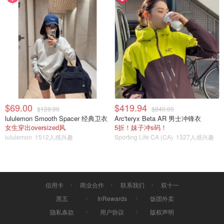
$69.00
$419.94
$128.00
$840.00
lululemon Smooth Spacer 经典卫衣
Arc'teryx Beta AR 男士冲锋衣
女生穿出oversized风
5折！妹子冲s码！
lululemon
1512人感兴趣
Sporting Life CA (CA)
1327人感兴趣
信用卡
商业合作
联系我们
双十一
黑五
InRewards
饭团外卖
隐私条款
用户协议
版权声明