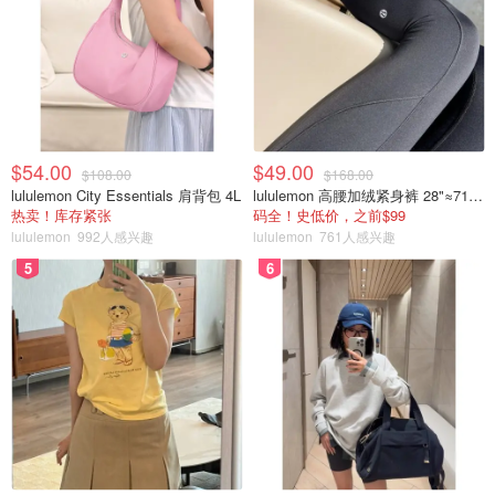
$54.00
$49.00
$108.00
$168.00
lululemon City Essentials 肩背包 4L
lululemon 高腰加绒紧身裤 28"≈71cm 5个口袋
热卖！库存紧张
码全！史低价，之前$99
lululemon
992人感兴趣
lululemon
761人感兴趣
5
6