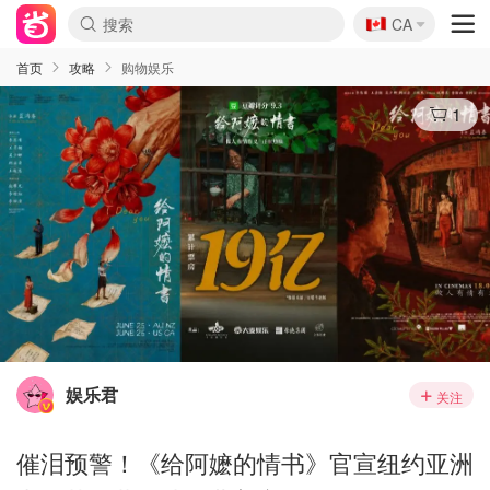
🇨🇦
CA
首页
攻略
购物娱乐
1
娱乐君
关注
催泪预警！《给阿嬷的情书》官宣纽约亚洲