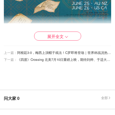
图片来自于@华人影业 CMC Pictures ，版权属于原作者
展开全文
导演: 蓝鸿春
编剧: 蓝鸿春 / 郑萱轩 / 杨冷 / 朱丽云
上一篇：
阿根廷3-0，梅西上演帽子戏法！C罗即将登场｜世界杯战况热点持续更新
下一篇：
主演: 李思潼 / 王彦桐 / 吴少卿 / 郑润奇 / 王晓慧 / 更多...
《四渡》Crossing 北美7月10日重磅上映，期待刘烨、于适大银幕突围！
类型: 剧情 / 家庭
制片国家/地区: 中国大陆
语言: 潮汕话 / 汉语普通话 / 泰语 / 英语
美国上映日期: 2026-09
问大家
0
全部
片长: 118分钟