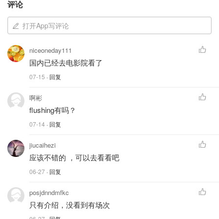
英文片名: Dear You
评论
《给阿嬷的情书》北美定档 & 购票链接
打开App写评论
之前预告的6月26日北美档期被推后。最新消息是：
niceoneday111
国内已经去电影院看了
《给阿嬷的情书》将作为第七届纽约亚洲电影节
（NYAFF）闭幕影片，于
2026年7月26日（周日）晚上
07-15
· 回复
8:30
举行北美首映。随后由知名发行商 Well Go USA 接
啊彬
棒，计划在今年 9 月将这部电影推向北美各大院线公映！
flushing有吗？
07-14
· 回复
狂揽19亿的年度华语黑马！潮汕方言
电影《给阿嬷的情书》官宣闭幕纽约
jiucaihezi
亚洲电影节！
应该不错的 ，可以去看看吧
琳娜贝尔
308
2
06-27
· 回复
posjdnndmfkc
AMC订票>>
只有介绍，没看到有场次
Regal订票>>
06-27
· 回复