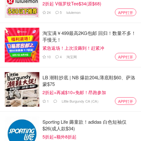
2折起 V领罗纹Tee$34(原$68)
蓄、深沉、大义凛然的情谊展现得淋漓尽致。没有刻意的煽
情，却刀刀扎在泪点上！
24
5
lululemon
APP打开
2️⃣ 绝美的潮汕与泰式风情碰撞
淘宝满￥499最高2KG包邮 回归！数量不多！
整部电影的转场和视觉绝了！前半段是传统的潮汕乡村生
手慢无！
活，充满了烟火气和亲情的温暖；后半段转战泰国，异国他
紧急返场！上次没薅到！赶紧冲
乡的华侨奋斗史被拉开。素人演员质朴至极的表演，反而还
10
4
淘宝网
APP打开
原了生命最真实的纹理，高级又高级！
3️⃣ 海外华人的集体共鸣
LB 潮鞋抄底 | NB 爆款204L薄底鞋$60、萨洛
蒙$75
作为海外党，看到电影里关于“下南洋”、“寻根”和华侨在异
2折起+再减$10+免邮！昂跑参加
国扎根拼搏的片段，真的代入感太强了。那种无论走多远都
1
Little Burgundy CA (CA）
APP打开
忘不掉的乡音和家国情怀，看完只想立刻给家里的老人打个
电话。
Sporting Life 薅童款！adidas 白色短袖仅
强烈推荐和集美、家人们一起去看，也非常适合带长辈去寻
$26(成人款$34)
找共鸣。已经看过的姐妹们，你们被哪个细节戳到了？还没
5折起+额外8折起