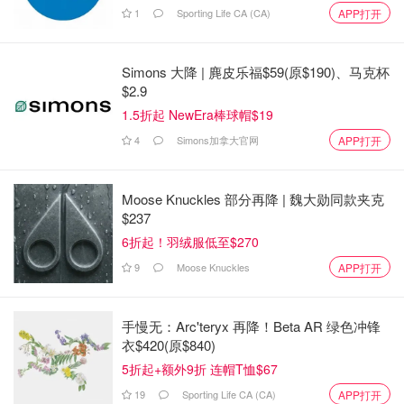
看的赶紧冲，这绝对是今年最值得自来水安利的华语佳作！
1
Sporting Life CA (CA)
APP打开
更多
2026中国电影片单
Simons 大降 | 麂皮乐福$59(原$190)、马克杯
$2.9
2026北美即将上映中国电影盘点 - 热
1.5折起 NewEra棒球帽$19
门好看的华语大片持续更新 - 7月最新
4
Simons加拿大官网
APP打开
省钱君
2.3w
17
Moose Knuckles 部分再降 | 魏大勋同款夹克
$237
6折起！羽绒服低至$270
9
Moose Knuckles
APP打开
手慢无：Arc'teryx 再降！Beta AR 绿色冲锋
衣$420(原$840)
5折起+额外9折 连帽T恤$67
19
Sporting Life CA (CA)
APP打开