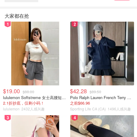
大家都在抢
1
2
$19.00
$42.28
$88.00
$89.50
lululemon Softstreme 女士高腰短裤 10cm
Polo Ralph Lauren French Terry 女童连帽卫衣 7-16码
2.1折抄底，仅剩小码！
之前$66.96
lululemon
2432人感兴趣
Sporting Life CA (CA)
1496人感兴趣
3
4