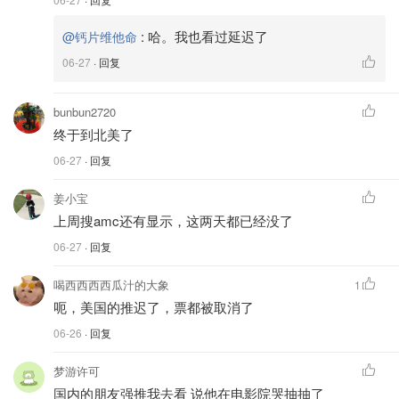
Cinemark订票>>
:
哈。我也看过延迟了
@钙片维他命
Fandango订票>>
06-27
· 回复
纸巾备好📽️《给阿嬷的情书》北美预
bunbun2720
告
终于到北美了
延期上映
06-27
· 回复
Dealmoon.com
18
22
姜小宝
《给阿嬷的情书》电影简介
上周搜amc还有显示，这两天都已经没了
06-27
· 回复
故事的开端非常接地气：
喝西西西西瓜汁的大象
1
破产寻亲
： 孙子晓伟因为债务缠身，瞒着家人远赴泰
呃，美国的推迟了，票都被取消了
国，试图寻找传闻中已经变成“亿万富豪”的阿公郑木
06-26
· 回复
生。
家书的秘密
： 晓伟带着阿嬷叶淑柔珍藏了半辈子的海
梦游许可
外家书（侨批）作为线索，本以为是一场寻亲暴富之
国内的朋友强推我去看 说他在电影院哭抽抽了