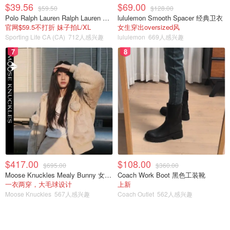
$39.56
$69.00
$59.50
$128.00
Polo Ralph Lauren Ralph Lauren Polo Bear 女童棉T恤 染色 1件
lululemon Smooth Spacer 经典卫衣
官网$59.5不打折 妹子拍L/XL
女生穿出oversized风
Sporting Life CA (CA)
712人感兴趣
lululemon
669人感兴趣
7
8
$417.00
$108.00
$695.00
$360.00
Moose Knuckles Mealy Bunny 女士双面穿连帽外套
Coach Work Boot 黑色工装靴
一衣两穿，大毛球设计
上新
Moose Knuckles
567人感兴趣
Coach Outlet
562人感兴趣