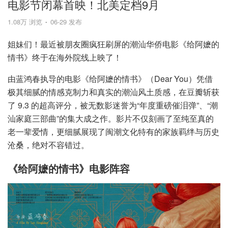
电影节闭幕首映！北美定档9月
1.08万 浏览
06-29 发布
姐妹们！最近被朋友圈疯狂刷屏的潮汕华侨电影《给阿嬷的
情书》终于在海外院线上映了！
由蓝鸿春执导的电影《给阿嬷的情书》（Dear You）凭借
极其细腻的情感克制力和真实的潮汕风土质感，在豆瓣斩获
了 9.3 的超高评分，被无数影迷誉为“年度重磅催泪弹”、“潮
汕家庭三部曲”的集大成之作。影片不仅刻画了至纯至真的
老一辈爱情，更细腻展现了闽潮文化特有的家族羁绊与历史
沧桑，绝对不容错过。
《给阿嬷的情书》电影阵容