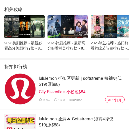
相关攻略
2026美剧推荐 - 最新必
2026韩剧推荐 - 最新高
2026综艺推荐 - 热门好
看高分美剧排行榜 - 8月
分好看韩剧排行榜 - 8月
看的综艺节目排行榜 - 
最新: 《​​足球教练 》第
最新：丁海寅《我的荒
月最新:《​​伦敦合伙人
四季回归！
糖恋爱 》上线❣️
回归啦
👉
点击在 YouTube 上观看《给阿嬷的情书》官方预告
折扣排行榜
片
lululemon 折扣区更新 | softstreme 短裤史低
$19(原$88)
✨ 必看亮点：为什么全网都在推它？
City Essentials 小粉包$54
1️⃣ 哭湿纸巾的“中式浪漫与坚守”
999+
1333
lululemon
APP打开
电影的核心线索是“侨批”（海外华侨寄回国内的家书银
信）。在那个车马很慢的年代，一生只够爱一个人。阿嬷半
lululemon 捡漏🔥 Softstreme 短裤4降仅
$19(原$88)
生的守候，和那一封封跨越山海的信件，把中国人那种含