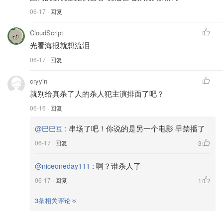
旅，结果却在泰国揭开了一个震惊全家的真相——
原来
06-17
· 回复
这半个世纪以来，一直跨海和阿嬷通信、寄钱的，根本
CloudScript
不是她的丈夫……
光看海报就想流泪
《给阿嬷的情书》北美上映预告片
06-17
· 回复
在走进影院前，先来通过官方预告片感受一下那份直击心灵
cryyin
的震撼吧。车马很慢的年代，“木”与“叶”的思念，全靠文字
就别给真杀了人的杀人犯主演排面了吧？
跨海相连。
06-16
· 回复
:
串场了吧！你说的是另一个电影 早禁播了
@巴巴豆
06-17
· 回复
3
:
啊？谁杀人了
@niceoneday111
06-17
· 回复
1
3条相关评论