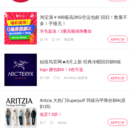
洛桑大教堂
淘宝满￥499最高2KG空运包邮 回归！数量不
多！手慢无！
羊毛返场！3重高额保障叠加
19
14
淘宝网
APP打开
始祖鸟官网🔥8月上新 经典冷帽回归$80收
logo 腰包$60！3色可选
109
4
Arc'teryx 始祖鸟
APP打开
Aritzia 大热门Superpuff 羽绒马甲降价$94(原
$125)
图片来自于@unsplash ，版权属于原作者
低至7.5折！
苏黎世/Zurich
7
Aritzia
APP打开