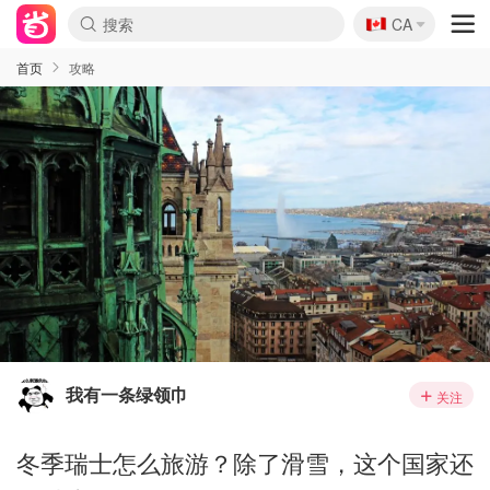
🇨🇦
CA
首页
攻略
我有一条绿领巾
关注
冬季瑞士怎么旅游？除了滑雪，这个国家还