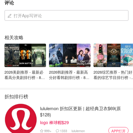
评论
打开App写评论
相关攻略
图片来自于@unsplash ，版权属于原作者
2026美剧推荐 - 最新必
2026韩剧推荐 - 最新高
2026综艺推荐 - 热门好
看高分美剧排行榜 - 8月
分好看韩剧排行榜 - 8月
看的综艺节目排行榜 - 
最新: 《​​足球教练 》第
最新：丁海寅《我的荒
月最新:《​​伦敦合伙人
洛桑/Lausanne
四季回归！
糖恋爱 》上线❣️
回归啦
折扣排行榜
洛桑是一个古都，承载了自中世纪以来的历史，这个城市位
于日内瓦湖的北岸，也是当地的文化和人才中心，从日内瓦
lululemon 折扣区更新 | 超经典卫衣$69(原
前往洛桑只需要40分钟的火车，这儿最值得观看的景点有：
$128)
logo 棒球帽$29
奥林匹克博物馆（还可以看到北京奥运会的纪念藏品
999+
1333
lululemon
APP打开
哦）