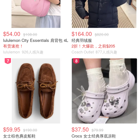
瑞士美食推荐
大家在瑞士玩的时候吃些什么呢？快来看看下面这个美食清
单吧：
$54.00
$164.00
$108.00
$820.00
正宗的瑞士奶酪火锅
lululemon City Essentials 肩背包 4L
经典羽绒服
有货速抢！
2折！大爆款，之前$205
Gschwellti：烤土豆，上面淋着奶酪，也是巨好吃了
lululemon
926人感兴趣
Coach Outlet
877人感兴趣
7
8
Älplermagronen：土豆+奶酪+奶油+洋葱+通心粉的烤
箱菜
Roesti：土豆饼
瑞士巧克力
Geschnetzeltes：苏黎世小牛肉
$59.95
$37.50
$190.00
$79.99
女士棕色麂皮船鞋
Crocs 女士经典厚底凉鞋