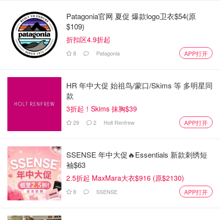
苏黎世是全欧洲最富有的城市，也是欧洲最重要的文化中
Patagonia官网 夏促 爆款logo卫衣$54(原
心，苏黎世位于阿尔卑斯山的背面，这儿不仅是繁华的商业
$109)
中心，也有文化和艺术的熏陶。
折扣区4.9折起
苏黎世值得参观的景点有：
8
Patagonia
APP打开
苏黎世老城区
HR 年中大促 始祖鸟/蒙口/Skims 等 多明星同
苏黎世大教堂
款
3折起！Skims 抹胸$39
大家在苏黎世还是主要逛逛城区，了解了解城市魅力。
29
2
Holt Renfrew
APP打开
SSENSE 年中大促🔥Essentials 新款刺绣短
袖$63
2.5折起 MaxMara大衣$916 (原$2130)
8
SSENSE
APP打开