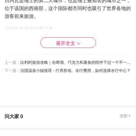
日内瓦是瑞士的第二大城市，也是瑞士最知名的城市之一，
位于该国的西南部，这个国际都市同时也吸引了世界各地的
游客前来旅游。
日内瓦必游览的景点有：
日内瓦湖
展开全文
杰特喷泉
上一篇：
比利时旅游攻略｜在啤酒、巧克力和薯条的陪伴下过一个不一样的假期
红十字会博物馆
下一篇：
法国温泉小镇推荐 - 疗养胜地、水疗费用，如何选择水疗中心？
万国宫
断椅纪念碑
不过说实话，日内瓦玩一天就够了，这里更多的还是城市和
日内瓦湖水的风景，晚霞的时候逛日内瓦湖也是超级美的！
问大家
0
全部