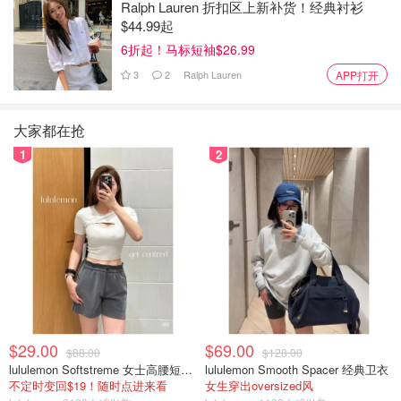
Ralph Lauren 折扣区上新补货！经典衬衫
$44.99起
6折起！马标短袖$26.99
3
2
Ralph Lauren
APP打开
图片来自于@unsplash ，版权属于原作者
大家都在抢
瑞士环游火车之路
1
2
如果大家旅游的时间很充裕，我建议大家可以试试瑞士环游
火车之路，在这一条路上，大家可以跨越1280公里，看到
瑞士所有的地标和景点，不论是冰川还是湖泊，城市或是农
村，一张火车票都可以看到。
喜欢收集印章和打卡的小伙伴们，在这儿你也可以获得最大
的乐趣哦。
想要了解了解的小伙伴，可以戳下面的链接获得应用App，
$29.00
$69.00
$88.00
$128.00
软件内也有中文版本哦：
lululemon Softstreme 女士高腰短裤 10cm
lululemon Smooth Spacer 经典卫衣
不定时变回$19！随时点进来看
女生穿出oversized风