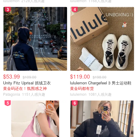
lululemon
2128人感兴趣
lululemon
1168人感兴趣
苹果app
3
4
Google Play
应用宝下载
$53.99
$119.00
$109.00
$198.00
Unity Fitz Uprisal 抓绒卫衣
lululemon Chargefeel 3 男士运动鞋
黄金码还在！氛围感之神
黄金码都有货
Patagonia
1151人感兴趣
lululemon
1081人感兴趣
5
6
图片来自于@官网 ，版权属于原作者