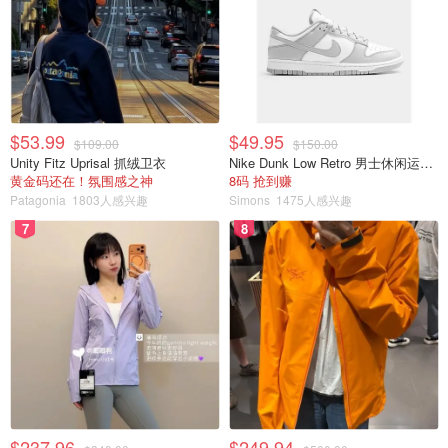
$53.99
$49.95
$109.00
$150.00
Unity Fitz Uprisal 抓绒卫衣
Nike Dunk Low Retro 男士休闲运动鞋
黄金码还在！氛围感之神
8码 抢到赚
Patagonia
1803人感兴趣
Simons
1475人感兴趣
7
8
$237.96
$249.94