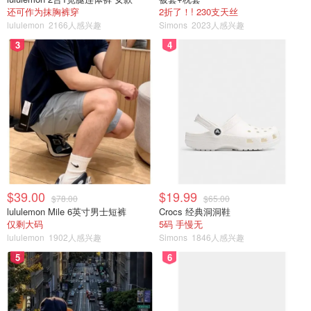
还可作为抹胸裤穿
2折了！! 230支天丝
lululemon
2166人感兴趣
Simons
2023人感兴趣
3
4
$39.00
$19.99
$78.00
$65.00
lululemon Mile 6英寸男士短裤
Crocs 经典洞洞鞋
仅剩大码
5码 手慢无
lululemon
1902人感兴趣
Simons
1846人感兴趣
5
6