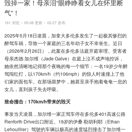
毁掉一家！母亲泪“眼睁睁看女儿在怀里断
气”！
161 浏览
05-08 更新
02-27 发布
2025年5月18日凌晨，加拿大多伦多发生了一起极其惨烈的
醉驾车祸，导致一个家庭的三名年幼子女不幸丧生。近日
（2026年2月26日），此案在多伦多法庭开庭审理。受害者
母亲杰德·加尔维（Jade Galve）在庭上泣不成声地控诉，
她依然清晰地记得那个夜晚的每一个细节：一名19岁少年醉
驾闯红灯，以170km/h（约106mph）的惊人时速撞上了他
们家的面包车。在那场噩梦中，她甚至亲手抱着奄奄一息的
女儿，直到孩子失去呼吸。
致命撞击：170km/h带来的毁灭
事发当天凌晨，加尔维一家正驾车停在多伦多401高速公路
Renforth Drive出口附近。19岁的伊桑·勒胡利耶（Ethan
Lehouillier）驾驶的车辆以极高的速度猛烈撞击了加尔维一