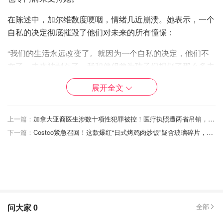
在陈述中，加尔维数度哽咽，情绪几近崩溃。她表示，一个
自私的决定彻底摧毁了他们对未来的所有憧憬：
“我们的生活永远改变了。就因为一个自私的决定，他们不
在了，未来被剥夺了。我和伴侣曾为孩子们规划了那么多未
来。”
展开全文
她逐一深情回忆了三个孩子：
上一篇：
加拿大亚裔医生涉数十项性犯罪被控！医疗执照遭两省吊销，明天将再次出庭！
米娅（Mya）：
她的“小跟班”，母女俩总是形影不离。
下一篇：
Costco紧急召回！这款爆红“日式烤鸡肉炒饭”疑含玻璃碎片，全境自查，可全额退款！
杰斯（Jace）：
她“灵魂中的光芒”。
雷蒙（Ramone）：
懂事的长子，“他理解我作为单身
母亲所经历的艰辛，感激我为这个家庭付出的一切。”
图为2025年5月，来自安大略省乔治敦的19岁青年 Ethan
Lehouillier 出现在多伦多法庭的素描图。 [编者注：原文图
问大家
0
全部
片说明标注为2025年5月，与案件发生时间及审理进度存在