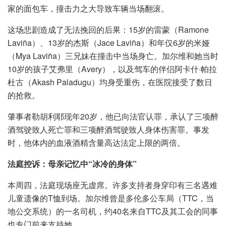
家的面包车，撞击力之大导致车辆当场翻滚。
这场悲剧造成了无法挽回的后果：15岁的雷蒙（Ramone
Laviña）、13岁的杰斯（Jace Laviña）和年仅6岁的米娅
（Mya Laviña）三兄妹在撞击中当场身亡。加尔维和她当时
10岁的孩子艾弗里（Avery），以及驾车的伴侣阿卡什·帕拉
杜古（Akash Paladugu）均身受重伤，在医院接受了数日
的抢救。
肇事者勒胡利耶现年20岁，他已向法官认罪，承认了三项醉
酒驾驶致人死亡罪和三项醉酒驾驶致人身体伤害罪。事发
时，他体内的血液酒精含量高达法定上限的两倍。
法庭控诉：母亲记忆中“冰冷的身体”
本周四，法庭现场座无虚席。许多支持者身穿印有三名遇难
儿童遗像的T恤到场。加尔维曾是多伦多公车局（TTC，当
地公交系统）的一名司机，约40名来自TTC及其工会的同事
也专门前来支持她。