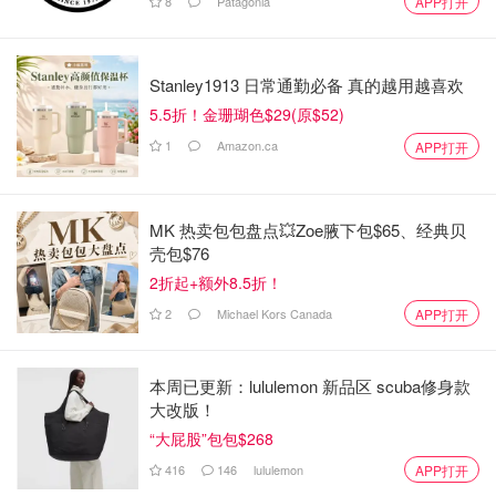
8
Patagonia
APP打开
疑存在不法行为！
是momo酱
4952
Stanley1913 日常通勤必备 真的越用越喜欢
5.5折！金珊瑚色$29(原$52)
婚礼变丧礼！温哥华64岁华人女子撞
1
上婚礼派对被指控，9人受伤2人死
Amazon.ca
APP打开
亡！
麦宝
3950
MK 热卖包包盘点💥Zoe腋下包$65、经典贝
壳包$76
2折起+额外8.5折！
2
Michael Kors Canada
APP打开
本周已更新：lululemon 新品区 scuba修身款
大改版！
“大屁股”包包$268
416
146
lululemon
APP打开