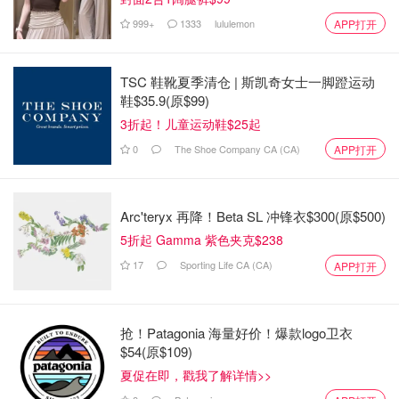
违章记录
，但鉴于案件情节极其恶劣、后果极其惨重，检方
999+
1333
lululemon
APP打开
请求判处上限刑期（12年），并处以20年的禁驾令。
辩护律师克里斯托弗·艾弗里（Christopher Avery）则强调
TSC 鞋靴夏季清仓 | 斯凯奇女士一脚蹬运动
被告“极其悔恨”，请求法官判处6至8年监禁。
鞋$35.9(原$99)
3折起！儿童运动鞋$25起
在法庭最后，勒胡利耶亲自向受害者家属致歉：“我无法想
0
The Shoe Company CA (CA)
APP打开
象你们因为我承受了多少痛苦。我无时无刻不在想念你们的
家人……我感到无比羞愧。我会尽力去改过，如果可以的
话，我希望能发声警醒世人，让这种悲剧不再发生在另一个
Arc'teryx 再降！Beta SL 冲锋衣$300(原$500)
无辜家庭身上。”
5折起 Gamma 紫色夹克$238
法官宣布，此案将于3月5日再次过堂，具体的宣判日期预计
17
Sporting Life CA (CA)
APP打开
将定在4月。
来源：
thestar.com
封面：thestar.com
抢！Patagonia 海量好价！爆款logo卫衣
$54(原$109)
15死10伤！加拿大高速突发惨烈车
夏促在即，戳我了解详情>>
祸，赌场旅游大巴撞上卡车！警方怀