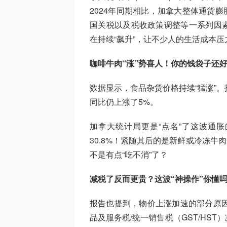
2024年同期相比，加拿大整体通货膨
国关税以及税收政策调整等一系列因
在持续“飙升”，让不少人的生活成本压
咖啡牛肉“涨”势喜人！你的钱袋子还
数据显示，食品杂货价格持续“猛涨”
同比仍上涨了5%。
加拿大统计局更是“点名”了这波通胀的
30.8%！紧随其后的是新鲜或冷冻牛
不是有点“吃不消”了？
减税了反而更贵？这波“神操作”你懂
报告也提到，物价上涨加速的部分原因，
品及服务税/统一销售税（GST/HS