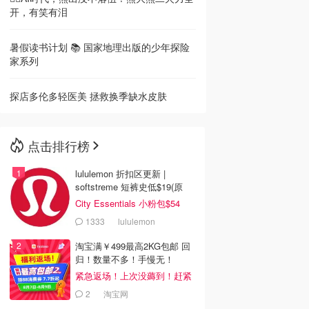
开，有笑有泪
暑假读书计划 📚 国家地理出版的少年探险
家系列
探店多伦多轻医美 拯救换季缺水皮肤
点击排行榜
lululemon 折扣区更新 |
softstreme 短裤史低$19(原
$88)
City Essentials 小粉包$54
1333
lululemon
淘宝满￥499最高2KG包邮 回
归！数量不多！手慢无！
紧急返场！上次没薅到！赶紧
冲
2
淘宝网