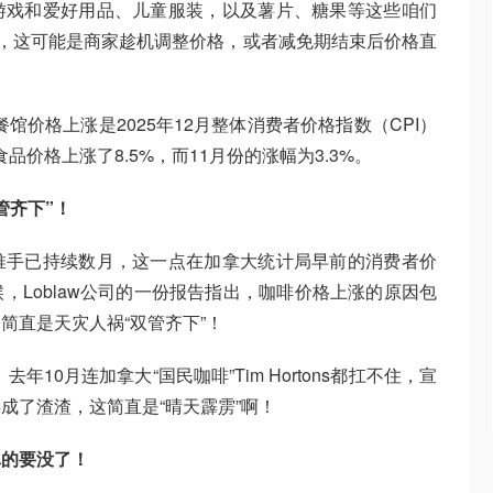
游戏和爱好用品、儿童服装，以及薯片、糖果等这些咱们
为，这可能是商家趁机调整价格，或者减免期结束后价格直
馆价格上涨是2025年12月整体消费者价格指数（CPI）
品价格上涨了8.5%，而11月份的涨幅为3.3%。
管齐下”！
推手已持续数月，这一点在加拿大统计局早前的消费者价
，Loblaw公司的一份报告指出，咖啡价格上涨的原因包
简直是天灾人祸“双管齐下”！
年10月连加拿大“国民咖啡”Tim Hortons都扛不住，宣
成了渣渣，这简直是“晴天霹雳”啊！
真的要没了！