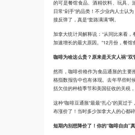
的可是餐馆食品、酒精饮料、玩具、
日常“剁手”的品类！不少业内人士认
接反弹了，真是“套路满满”啊。
加拿大统计局解释说：“从同比来看，餐
加速增长的最大原因。”12月份，餐馆食
咖啡为啥这么贵？原来是天灾人祸“双
然而，咖啡价格作为食品通胀的主要
格指数报告中也有体现。去年早些时候
括欠佳的种植季节和美国征收的关税，
这种“咖啡豆通胀”最最“扎心”的莫过于，去
布涨价了！当时多少加拿大人的心都碎
短期内别想降价了！你的“咖啡自由”