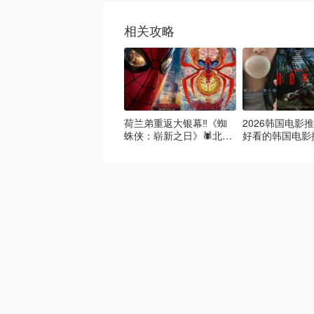
相关攻略
荷兰弟重返大银幕‼️《蜘
2026韩国电影推
蛛侠：崭新之日》🕷️北美
好看的韩国电影
热映中❣️阵容豪华✨🤩
必看盘点！8月
续更新）