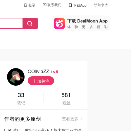
联系我们
加拿大
登录
下载App
🇺🇸
美国
下载 DealMoon App
体验更多精彩
🇨🇳
中国
🇨🇦
加拿大
🇬🇧
英国
🇩🇪
德国
OOliviaZZ
9
🇫🇷
加关注
法国
🇮🇹
33
581
意大利
笔记
粉丝
🇦🇺
澳洲
作者的更多原创
查看更多
🇳🇿
新西兰
🦸‍♂️AI时代，熊出没不落伍！熊大熊二火力全