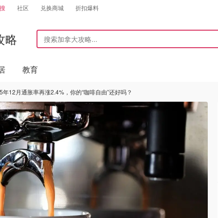
搜
社区
兑换商城
折扣爆料
攻略
居
教育
25年12月通胀率再涨2.4%，你的“咖啡自由”还好吗？