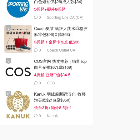
白色短袖仅$26(成人款$34)
5折起+额外8折起
0
Sporting Life CA (CA)
Coach奥莱 疯狂大跳水💥格纹
麻将包$96(直降$63)！
3折起！金标卡包史低$36
0
Coach Outlet CA
COS官网 热卖推荐 | 销量Top
白月光裙$67(原$169)
4折起 亚麻T恤$34.5
0
COS
Kanuk 羽绒服断码清仓| 收腰
泡芙款$216(原$850)
低至3折+额外8.5折！
0
Kanuk