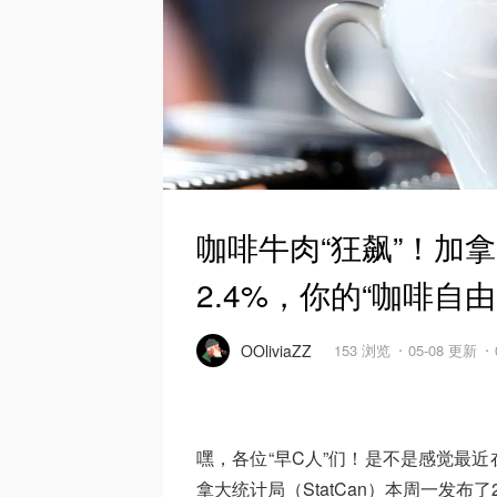
咖啡牛肉“狂飙”！加拿
2.4%，你的“咖啡自
OOliviaZZ
153 浏览
05-08 更新
嘿，各位“早C人”们！是不是感觉最
拿大统计局（StatCan）本周一发布