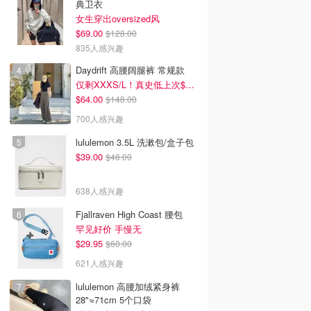
典卫衣
女生穿出oversized风
$69.00
$128.00
835人感兴趣
Daydrift 高腰阔腿裤 常规款
仅剩XXXS/L！真史低上次$114
$64.00
$148.00
700人感兴趣
ix新剧推荐2026 - 最
2026韩剧推荐 - 最新高分
2026美剧推荐 - 最新必
飞Netflix新剧大
好看韩剧排行榜 - 8月最
高分美剧排行榜 - 8月最
lululemon 3.5L 洗漱包/盒子包
8月最新：《​​百年孤
新：《财阀X刑警 第二
新: 《​​百年孤独》第二季
$39.00
$48.00
季》终于回归！
回归！
638人感兴趣
Fjallraven High Coast 腰包
罕见好价 手慢无
$29.95
$60.00
621人感兴趣
lululemon 高腰加绒紧身裤
28"≈71cm 5个口袋