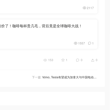
2117
tons涨价了！咖啡每杯贵几毛，背后竟是全球咖啡大战！
1557
1
153
1
0
0
下一篇:
Volvo, Tesla有望成为加拿大与中国电动汽车交易的首批受益者！EV市场洗牌？