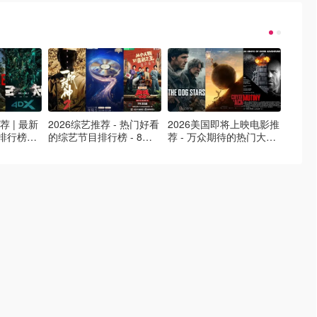
荐 | 最新
2026综艺推荐 - 热门好看
2026美国即将上映电影推
Netfl
排行榜，
的综艺节目排行榜 - 8月
荐 - 万众期待的热门大片
新好看网
最新！(持
最新:《​​披荆斩棘2026》
- 8月最新: 《末世行者》
片 - 
回归啦
独2》