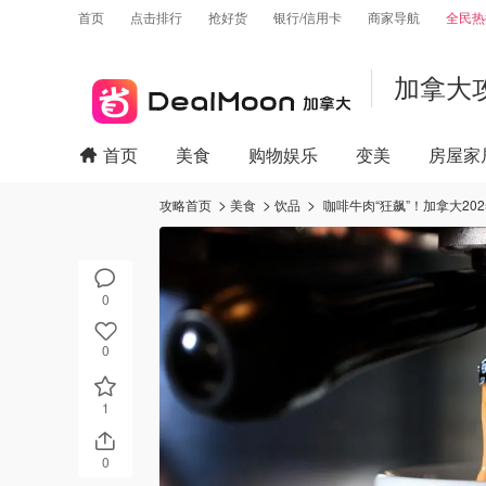
首页
点击排行
抢好货
银行/信用卡
商家导航
全民热
加拿大
首页
美食
购物娱乐
变美
房屋家
攻略首页
美食
饮品
咖啡牛肉“狂飙”！加拿大20
0
0
1
0