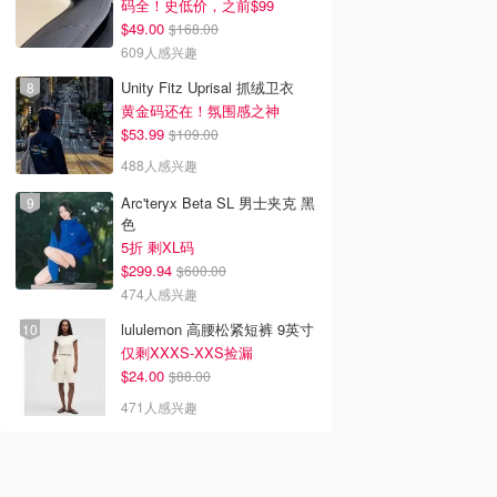
码全！史低价，之前$99
$49.00
$168.00
609人感兴趣
Unity Fitz Uprisal 抓绒卫衣
黄金码还在！氛围感之神
$53.99
$109.00
488人感兴趣
Arc'teryx Beta SL 男士夹克 黑
色
5折 剩XL码
$299.94
$600.00
474人感兴趣
lululemon 高腰松紧短裤 9英寸
仅剩XXXS-XXS捡漏
$24.00
$88.00
471人感兴趣