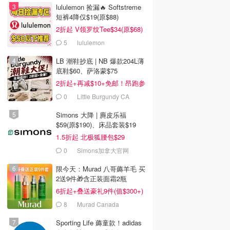
lululemon 捡漏🔥 Softstreme
短裤4降仅$19(原$88)
2折起 V领罗纹Tee$34(原$68)
5
lululemon
LB 潮鞋抄底 | NB 爆款204L薄
底鞋$60、萨洛蒙$75
2折起+再减$10+免邮！昂跑参
加
0
Little Burgundy CA
(CA）
Simons 大降 | 麂皮乐福
$59(原$190)、床品套装$19
1.5折起 北极狐腰包$29
0
Simons加拿大官网
限今天：Murad 八哥薅羊毛 买
2送9件🎁含正装面霜2瓶
6折起+叠送豪礼9件(值$300+)
8
Murad Canada
Sporting Life 薅童款！adidas