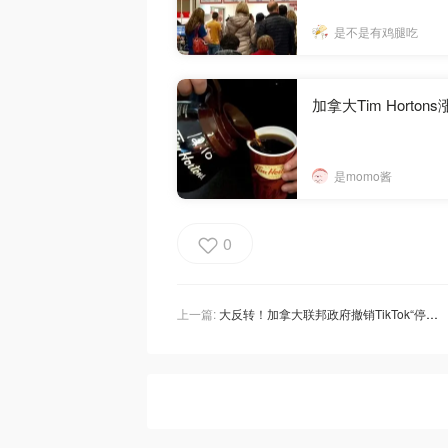
是不是有鸡腿吃
加拿大Tim Hor
是momo酱
0
上一篇:
大反转！加拿大联邦政府撤销TikTok“停业令”！