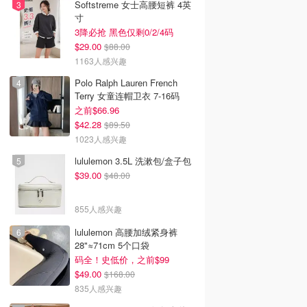
Softstreme 女士高腰短裤 4英
寸
3降必抢 黑色仅剩0/2/4码
$29.00
$88.00
韩国电影推荐 | 最新
2026美国即将上映电影推
Netflix新剧推荐2026 - 
1163人感兴趣
韩国电影排行榜，
荐 - 万众期待的热门大片
新好看网飞Netflix新剧大
点！8月最新！(持
- 8月最新: 《末世行者》
片 - 8月最新：《​​百年孤
Polo Ralph Lauren French
）
独2》
Terry 女童连帽卫衣 7-16码
之前$66.96
$42.28
$89.50
1023人感兴趣
lululemon 3.5L 洗漱包/盒子包
$39.00
$48.00
855人感兴趣
lululemon 高腰加绒紧身裤
28"≈71cm 5个口袋
码全！史低价，之前$99
$49.00
$168.00
835人感兴趣