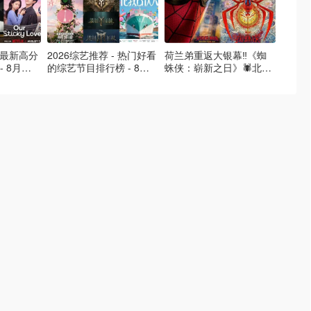
- 最新高分
2026综艺推荐 - 热门好看
荷兰弟重返大银幕‼️《蜘
2026
- 8月最
的综艺节目排行榜 - 8月
蛛侠：崭新之日》🕷️北美
好看的
的荒糖恋
最新:《​​伦敦合伙人》回归
热映中❣️阵容豪华✨🤩
必看盘
啦
续更新