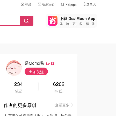
联系我们
加拿大
登录
下载App
🇺🇸
美国
下载 DealMoon App
体验更多精彩
🇨🇳
中国
🇨🇦
加拿大
🇬🇧
英国
🇩🇪
德国
是momo酱
13
🇫🇷
加关注
法国
🇮🇹
234
6202
意大利
笔记
粉丝
🇦🇺
澳洲
作者的更多原创
查看更多
🇳🇿
新西兰
📱 苹果又偷偷更新？iPhone 新增「后台安