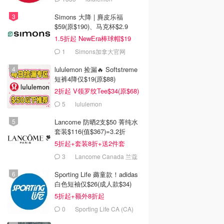
Simons 大降 | 麂皮乐福
$59(原$190)、马克杯$2.9
1.5折起 NewEra棒球帽$19
1
Simons加拿大官网
lululemon 捡漏🔥 Softstreme
短裤4降仅$19(原$88)
2折起 V领罗纹Tee$34(原$68)
5
lululemon
Lancome 防晒2支$50 菁纯水
套装$116(值$367)=3.2折
5折起+套装8折+送2件套
3
Lancome Canada 兰蔻
加拿大官网
Sporting Life 薅童款！adidas
白色短袖仅$26(成人款$34)
5折起+额外8折起
0
Sporting Life CA (CA)