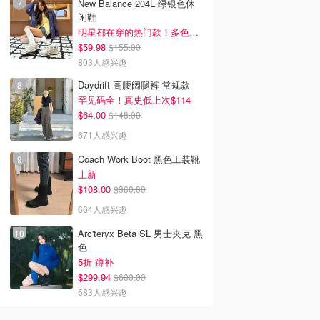
New Balance 204L 绿银色休
闲鞋
明星都在穿的热门款！多色可选 3.8折
$59.98
$155.00
803人感兴趣
Daydrift 高腰阔腿裤 常规款
罕见码全！真史低上次$114
$64.00
$148.00
671人感兴趣
Coach Work Boot 黑色工装靴
上新
$108.00
$360.00
664人感兴趣
Arc'teryx Beta SL 男士夹克 黑
色
5折 蹲补
$299.94
$600.00
583人感兴趣