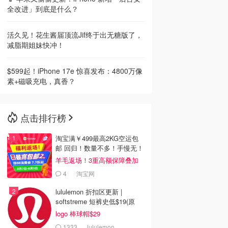
全改进」到底是什么？
活久见！花生酱届顶流Jif终于出无糖版了，
减脂期姐妹快冲！
$599起！iPhone 17e 惊喜发布：4800万像
素+磁吸充电，真香？
点击排行榜
淘宝满￥499最高2KG空运包
邮 回归！数量不多！手慢无！
羊毛返场！3重高额保障叠加
4
淘宝网
lululemon 折扣区更新 |
softstreme 短裤史低$19(原
$88)
logo 棒球帽$29
1333
lululemon