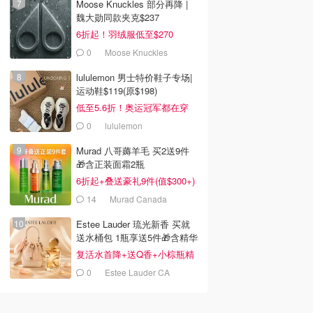
Moose Knuckles 部分再降 |
魏大勋同款夹克$237
6折起！羽绒服低至$270
0
Moose Knuckles
lululemon 男士特价鞋子专场|
运动鞋$119(原$198)
低至5.6折！奥运冠军都在穿
0
lululemon
Murad 八哥薅羊毛 买2送9件
🎁含正装面霜2瓶
6折起+叠送豪礼9件(值$300+)
14
Murad Canada
Estee Lauder 琉光新香 买就
送水桶包 1瓶享送5件🎁含精华
14ml
复活水首降+送Q香+小棕瓶精
华
0
Estee Lauder CA