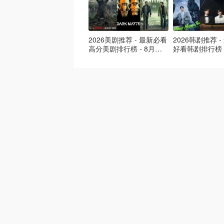
2026美剧推荐 - 最新必看
2026韩剧推荐 
高分美剧排行榜 - 8月最
好看韩剧排行榜 
新: 《​​足球教练 》第四季
新：丁海寅《我
回归！
爱 》上线❣️