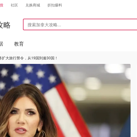
搜
社区
兑换商城
折扣爆料
攻略
居
教育
扩大旅行禁令，从19国到逾30国！