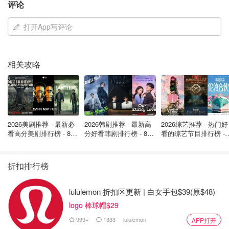
评论
打开App写评论
相关攻略
2026美剧推荐 - 最新必
2026韩剧推荐 - 最新高
2026综艺推荐 - 热门好
看高分美剧排行榜 - 8月
分好看韩剧排行榜 - 8月
看的综艺节目排行榜 - 
最新: 《​​足球教练 》第
最新：丁海寅《我的荒
月最新:《​​伦敦合伙人
四季回归！
糖恋爱 》上线❣️
回归啦
折扣排行榜
lululemon 折扣区更新 | 白女手包$39(原$48)
logo 棒球帽$29
999+
1333
lululemon
APP打开