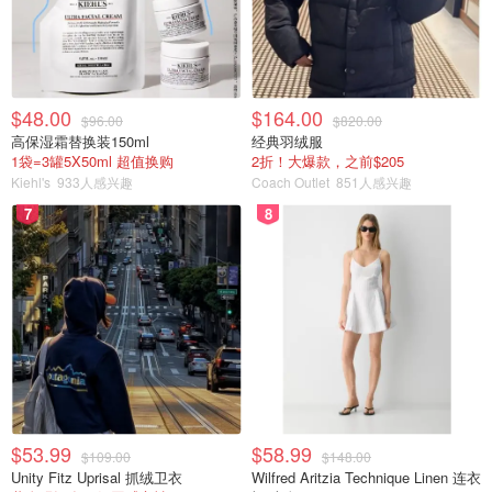
$48.00
$164.00
$96.00
$820.00
高保湿霜替换装150ml
经典羽绒服
1袋=3罐5X50ml 超值换购
2折！大爆款，之前$205
Kiehl's
933人感兴趣
Coach Outlet
851人感兴趣
7
8
$53.99
$58.99
$109.00
$148.00
Unity Fitz Uprisal 抓绒卫衣
Wilfred Aritzia Technique Linen 连衣