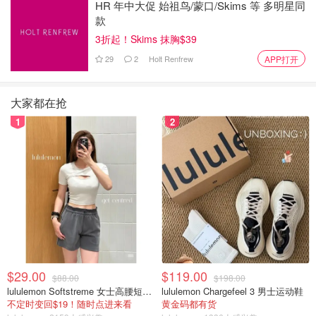
HR 年中大促 始祖鸟/蒙口/Skims 等 多明星同
款
3折起！Skims 抹胸$39
29
2
Holt Renfrew
APP打开
大家都在抢
1
2
$29.00
$119.00
$88.00
$198.00
lululemon Softstreme 女士高腰短裤 10cm
lululemon Chargefeel 3 男士运动鞋
不定时变回$19！随时点进来看
黄金码都有货