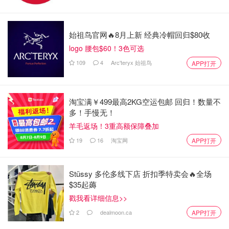
始祖鸟官网🔥8月上新 经典冷帽回归$80收
logo 腰包$60！3色可选
109
4
Arc'teryx 始祖鸟
APP打开
淘宝满￥499最高2KG空运包邮 回归！数量不
多！手慢无！
羊毛返场！3重高额保障叠加
19
16
淘宝网
APP打开
Stüssy 多伦多线下店 折扣季特卖会🔥全场
$35起薅
戳我看详细信息>>
2
dealmoon.ca
APP打开