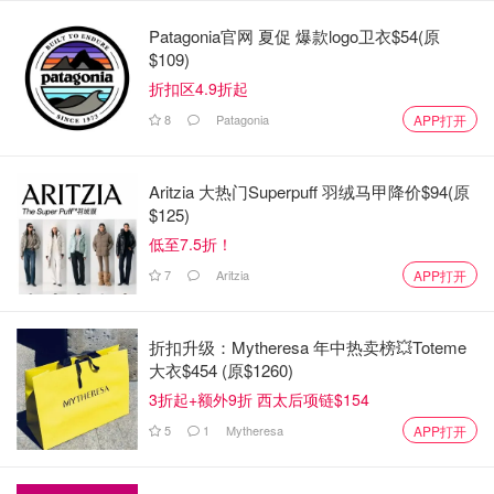
Patagonia官网 夏促 爆款logo卫衣$54(原
$109)
折扣区4.9折起
8
Patagonia
APP打开
Aritzia 大热门Superpuff 羽绒马甲降价$94(原
$125)
低至7.5折！
7
Aritzia
APP打开
折扣升级：Mytheresa 年中热卖榜💥Toteme
大衣$454 (原$1260)
3折起+额外9折 西太后项链$154
5
1
Mytheresa
APP打开