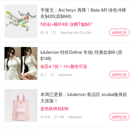
手慢无：Arc'teryx 再降！Beta AR 绿色冲锋
衣$420(原$840)
5折起+额外9折 连帽T恤$67
19
Sporting Life CA (CA)
APP打开
lululemon 特价Define 专场| 经典款$69 (原
$148)
低至4.7折！10+颜色可选
1
lululemon
APP打开
本周已更新：lululemon 新品区 scuba修身款
大改版！
蓝色收纳包$38
416
146
lululemon
APP打开