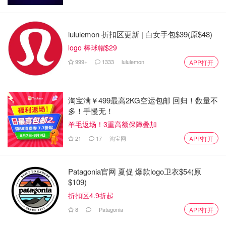
lululemon 折扣区更新 | 白女手包$39(原$48)
logo 棒球帽$29
999+
1333
lululemon
APP打开
淘宝满￥499最高2KG空运包邮 回归！数量不
多！手慢无！
羊毛返场！3重高额保障叠加
21
17
淘宝网
APP打开
Patagonia官网 夏促 爆款logo卫衣$54(原
$109)
折扣区4.9折起
8
Patagonia
APP打开