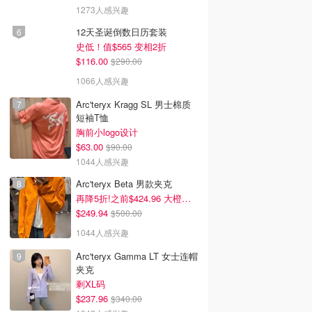
1273人感兴趣
12天圣诞倒数日历套装
史低！值$565 变相2折
$116.00
$290.00
1066人感兴趣
Arc'teryx Kragg SL 男士棉质
短袖T恤
胸前小logo设计
$63.00
$90.00
1044人感兴趣
Arc'teryx Beta 男款夹克
再降5折!之前$424.96 大橙子好显白 蹲补
$249.94
$500.00
1044人感兴趣
Arc'teryx Gamma LT 女士连帽
夹克
剩XL码
$237.96
$340.00