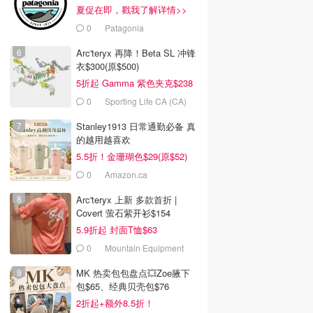
夏促在即，戳我了解详情>>
0
Patagonia
Arc'teryx 再降！Beta SL 冲锋
衣$300(原$500)
5折起 Gamma 紫色夹克$238
0
Sporting Life CA (CA)
Stanley1913 日常通勤必备 真
的越用越喜欢
5.5折！金珊瑚色$29(原$52)
0
Amazon.ca
Arc'teryx 上新 多款首折 |
Covert 萤石紫开衫$154
5.9折起 封面T恤$63
0
Mountain Equipment
Company
MK 热卖包包盘点💥Zoe腋下
包$65、经典贝壳包$76
2折起+额外8.5折！