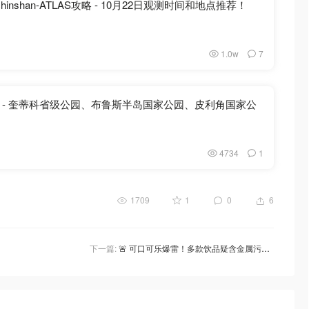
inshan-ATLAS攻略 - 10月22日观测时间和地点推荐！
1.0w
7
 - 奎蒂科省级公园、布鲁斯半岛国家公园、皮利角国家公
4734
1
1709
1
0
6
下一篇:
🚨 可口可乐爆雷！多款饮品疑含金属污染，超4000罐被紧急召回！