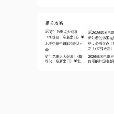
相关攻略
荷兰弟重返大银幕‼️《蜘
2026韩国电影推
蛛侠：崭新之日》🕷️北美
好看的韩国电影
热映中❣️阵容豪华✨🤩
必看盘点！8月
续更新）