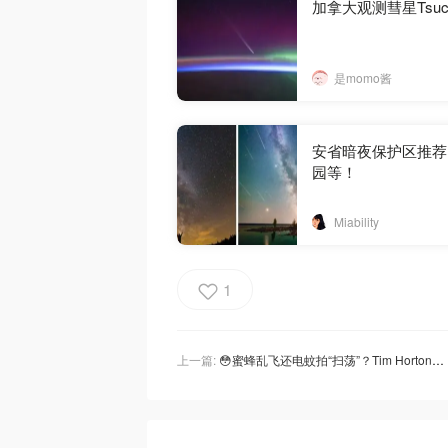
加拿大观测彗星Tsuch
是momo酱
安省暗夜保护区推荐
园等！
Miability
1
上一篇:
😳蜜蜂乱飞还电蚊拍“扫荡”？Tim Hortons又被拍到离谱操作，加拿大网友看傻！