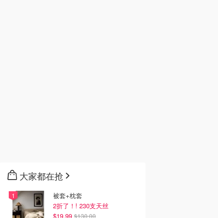
大家都在抢
被套+枕套
2折了！! 230支天丝
$19.99
$130.00