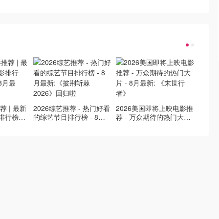
荐 | 最新
2026综艺推荐 - 热门好看
2026美国即将上映电影推
Netfl
排行榜，
的综艺节目排行榜 - 8月
荐 - 万众期待的热门大片
新好看网
最新！(持
最新:《​​披荆斩棘2026》
- 8月最新: 《末世行者》
片 - 
回归啦
独2》