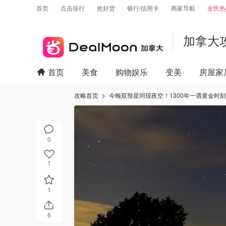
首页
点击排行
抢好货
银行/信用卡
商家导航
全民热
加拿大
首页
美食
购物娱乐
变美
房屋家
攻略首页
今晚双彗星同现夜空！1300年一遇黄金时
0
1
1
6