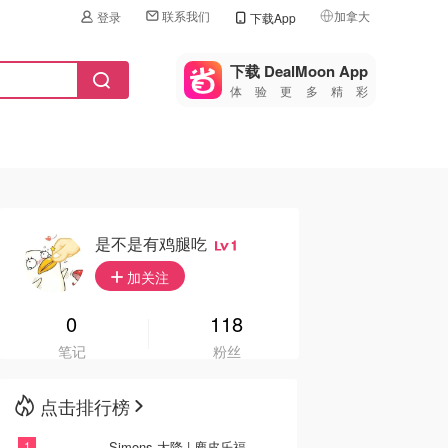
联系我们
加拿大
登录
下载App
🇺🇸
美国
下载 DealMoon App
体验更多精彩
🇨🇳
中国
🇨🇦
加拿大
🇬🇧
英国
🇩🇪
德国
是不是有鸡腿吃
1
🇫🇷
加关注
法国
🇮🇹
0
118
意大利
笔记
粉丝
🇦🇺
澳洲
点击排行榜
🇳🇿
新西兰
Simons 大降 | 麂皮乐福