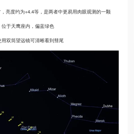
方，亮度约为+4.4等，是两者中更易用肉眼观测的一颗
方，位于天鹰座内，偏蓝绿色
使用双筒望远镜可清晰看到彗尾