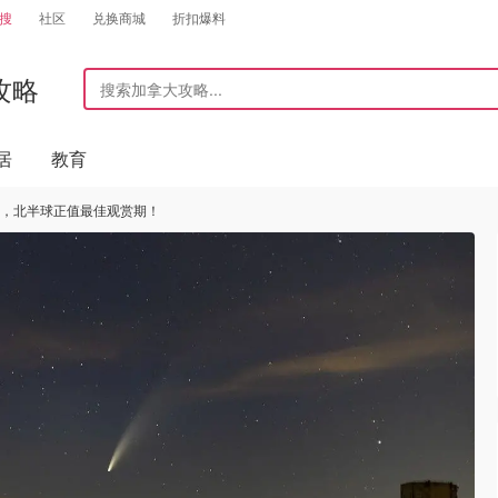
搜
社区
兑换商城
折扣爆料
攻略
居
教育
刻，北半球正值最佳观赏期！