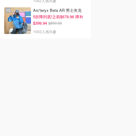
1042人感兴趣
Arc'teryx Beta AR 男士夹克
5折降到底!之前$679.96 蹲补
$399.94
$800.00
1002人感兴趣
ix新剧推荐2026 - 最
2026韩剧推荐 - 最新高分
2026美剧推荐 - 最新必
飞Netflix新剧大
好看韩剧排行榜 - 8月最
高分美剧排行榜 - 8月最
8月最新：《​​百年孤
新：《财阀X刑警 第二
新: 《​​百年孤独》第二季
季》终于回归！
回归！