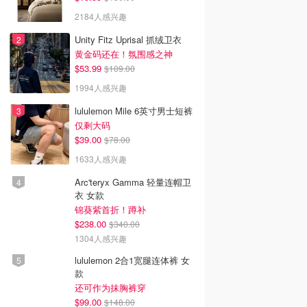
2184人感兴趣
Unity Fitz Uprisal 抓绒卫衣
黄金码还在！氛围感之神
$53.99
$109.00
1994人感兴趣
lululemon Mile 6英寸男士短裤
仅剩大码
$39.00
$78.00
1633人感兴趣
Arc'teryx Gamma 轻量连帽卫
衣 女款
锦葵紫首折！蹲补
$238.00
$340.00
1304人感兴趣
lululemon 2合1宽腿连体裤 女
款
还可作为抹胸裤穿
$99.00
$148.00