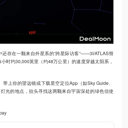
存在一颗来自外星系的“跨星际访客”——3I/ATLAS彗
时约30,000英里（约48万公里）的速度穿越太阳系，
。
上你的望远镜或下载星空定位App（如Sky Guide、
），找一个远离灯光的地点，抬头寻找这两颗来自宇宙深处的绿色信使
bay