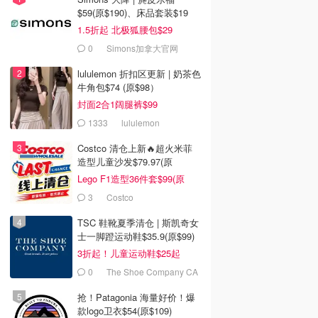
$59(原$190)、床品套装$19
1.5折起 北极狐腰包$29
0
Simons加拿大官网
lululemon 折扣区更新 | 奶茶色
牛角包$74 (原$98）
封面2合1阔腿裤$99
1333
lululemon
Costco 清仓上新🔥超火米菲
造型儿童沙发$79.97(原
$129.99)
Lego F1造型36件套$99(原
$159)
3
Costco
TSC 鞋靴夏季清仓 | 斯凯奇女
士一脚蹬运动鞋$35.9(原$99)
3折起！儿童运动鞋$25起
0
The Shoe Company CA
(CA)
抢！Patagonia 海量好价！爆
款logo卫衣$54(原$109)