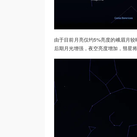
由于目前月亮仅约5%亮度的峨眉月较
后期月光增强，夜空亮度增加，彗星