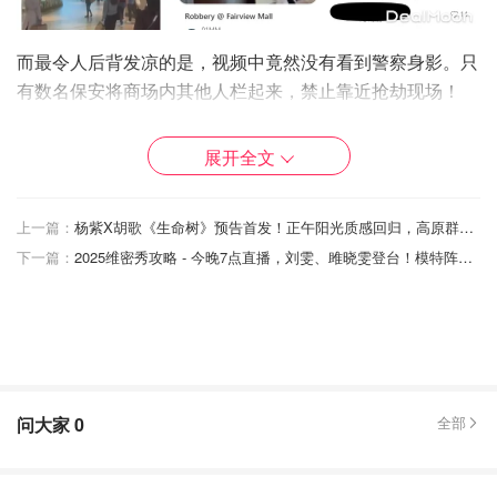
而最令人后背发凉的是，视频中竟然没有看到警察身影。只
有数名保安将商场内其他人栏起来，禁止靠近抢劫现场！
不少当时在商场内的顾客也在评论区留言，称当时听到一阵
展开全文
巨响，才反应过来是打劫。但即便如此，现场竟然没有出现
大规模混乱，大家依旧冷静地在一旁围观、拍视频。
上一篇：
杨紫X胡歌《生命树》预告首发！正午阳光质感回归，高原群像太好哭了
下一篇：
2025维密秀攻略 - 今晚7点直播，刘雯、雎晓雯登台！模特阵容、观看方式盘点！
令人唏嘘的是，这种劫案在多伦多似乎已经不算“新闻”了。
问大家
0
全部
几乎就在同一时间，旺市珠宝店也遭遇抢劫！
官员们在社交媒体上发帖称，上午 11 点 10 分左右，警察