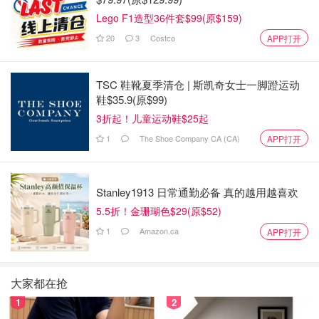
Lego F1造型36件套$99(原$159)
吓死个人！Markville Mall六福珠宝被
一堆蒙面大汉0元购了！逮捕视频曝
20
3
Costco
APP打开
光！
是不是有鸡腿吃
3485
7
TSC 鞋靴夏季清仓 | 斯凯奇女士一脚蹬运动
鞋$35.9(原$99)
3折起！儿童运动鞋$25起
1
The Shoe Company CA (CA)
APP打开
Stanley1913 日常通勤必备 真的越用越喜欢
5.5折！金珊瑚色$29(原$52)
1
Amazon.ca
APP打开
大家都在抢
1
2