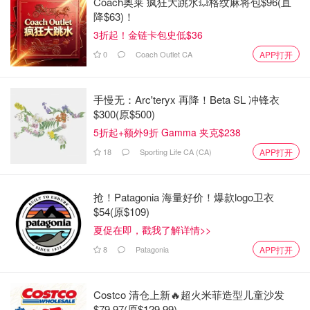
Coach奥莱 疯狂大跳水💥格纹麻将包$96(直
降$63)！
3折起！金链卡包史低$36
万锦Markville商场华人金店又被抢！警
方通缉4名嫌疑人
0
Coach Outlet CA
APP打开
省钱君
1476
手慢无：Arc'teryx 再降！Beta SL 冲锋衣
$300(原$500)
5折起+额外9折 Gamma 夹克$238
多伦多又一珠宝店被抢劫！疑犯手持
锤子砸碎陈列柜冲出商场，无人伤
18
Sporting Life CA (CA)
APP打开
亡！
Miability
1512
抢！Patagonia 海量好价！爆款logo卫衣
$54(原$109)
夏促在即，戳我了解详情>>
Markville购物中心上演“劫匪大片”！珠
宝店橱窗玻璃碎一地，网友吓傻！
8
Patagonia
APP打开
是momo酱
990
Costco 清仓上新🔥超火米菲造型儿童沙发
$79.97(原$129.99)