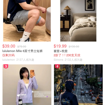
$39.00
$19.99
$78.00
$130.00
lululemon Mile 6英寸男士短裤
被套+枕套
仅剩大码
2折了！! 230支天丝
lululemon
2137人感兴趣
Simons
2132人感兴趣
3
4