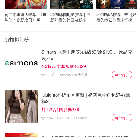
荷兰弟重返大银幕‼️《蜘
2026韩国电影推荐 | 最
2026综艺推荐 - 热门好
蛛侠：崭新之日》🕷️北
新好看的韩国电影排行
看的综艺节目排行榜 - 
短短几个月内，各大商场、珠宝店、名牌店都屡屡中招。
美热映中❣️阵容豪华✨🤩
榜，必看盘点！8月最
月最新:《​​披荆斩棘
新！(持续更新）
2026》回归啦
从Yorkdale到Scarborough Town Centre，再到今天的
折扣排行榜
Fairview Mall，连锁抢劫案频率之高，让不少华人都直呼
“麻木了！
Simons 大降 | 麂皮乐福$59(原$190)、床品套
装$19
1.5折起 北极狐腰包$29
多伦多真疯了！Fairview周大福金店本
月第二次被抢劫！3名青少年劫匪被
2
Simons加拿大官网
APP打开
捕，2人在逃！
是momo酱
7560
3
lululemon 折扣区更新 | 奶茶色牛角包$74 (原
$98）
封面2合1阔腿裤$99
吓死了！网友亲历，多伦多Fairview
Mall周大福被抢，玻璃质量太好劫匪空
999+
1333
lululemon
APP打开
手而归！
省钱君
7552