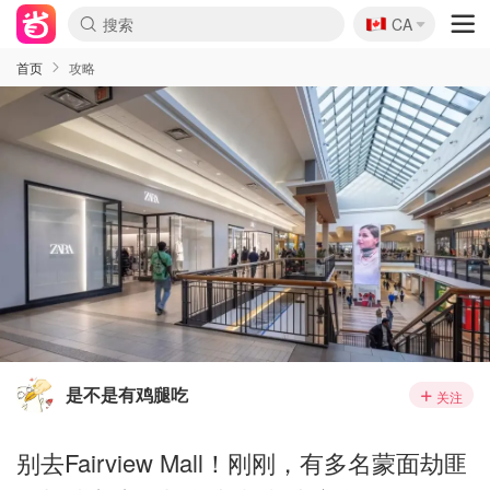
🇨🇦
CA
首页
攻略
是不是有鸡腿吃
关注
别去Fairview Mall！刚刚，有多名蒙面劫匪