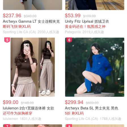
$237.96
$53.99
$340.00
$109.00
Arc'teryx Gamma LT 女士连帽夹克
Unity Fitz Uprisal 抓绒卫衣
断码飞快!剩XL码
黄金码还在！氛围感之神
Sporting Life CA (CA)
2030人感兴趣
Patagonia
2019人感兴趣
5
6
$99.00
$299.94
$148.00
$600.00
lululemon 2合1宽腿连体裤 女款
Arc'teryx Beta SL 男士夹克 黑色
还可作为抹胸裤穿
5折 剩XL码
lululemon
1831人感兴趣
Sporting Life CA (CA)
1788人感兴趣
7
8