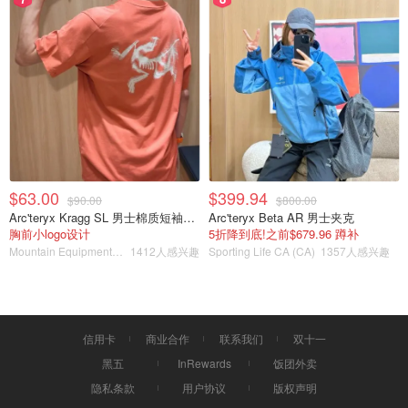
$63.00
$399.94
$90.00
$800.00
Arc'teryx Kragg SL 男士棉质短袖T恤
Arc'teryx Beta AR 男士夹克
胸前小logo设计
5折降到底!之前$679.96 蹲补
Mountain Equipment Company
1412人感兴趣
Sporting Life CA (CA)
1357人感兴趣
信用卡
商业合作
联系我们
双十一
黑五
InRewards
饭团外卖
隐私条款
用户协议
版权声明