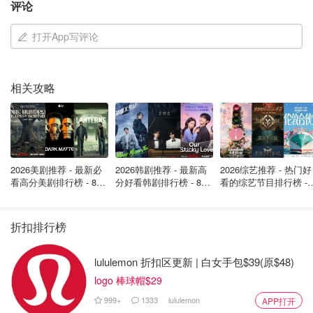
评论
打开App写评论
相关攻略
亲历者讲述暴雪经历“又湿又冷，有失温风险”
一名成功撤离的徒步者陈格爽描述，当时环境"又湿又冷，
有失温的风险"。他表示，今年的天气极不寻常，向导称"从
未在十月遇过这种天气"。极限摄影师董书畅回忆，暴雪来
2026美剧推荐 - 最新必
2026韩剧推荐 - 最新高
2026综艺推荐 - 热门好
临时，即使穿着专业冲锋衣也全身湿透，"冲锋衣外面结了
看高分美剧排行榜 - 8月
分好看韩剧排行榜 - 8月
看的综艺节目排行榜 - 
一层冰"，最担心的是失温危险。
最新: 《​​足球教练 》第
最新：丁海寅《我的荒
月最新:《​​伦敦合伙人
四季回归！
糖恋爱 》上线❣️
回归啦
极端天气波及整个喜马拉雅地区
折扣排行榜
珠峰暴雪并非孤立事件，喜马拉雅山区域正经历极端天气。
lululemon 折扣区更新 | 白女手包$39(原$48)
在邻近的尼泊尔，暴雨引发山体滑坡和洪水，过去两日已造
logo 棒球帽$29
成至少47人死亡。与此同时，台风"麦德姆"登陆中国，迫使
999+
1333
lululemon
APP打开
约15万人撤离家园。