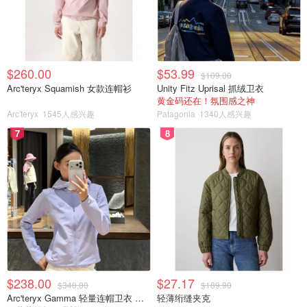
$260.00
$53.99
$109.00
Arc'teryx Squamish 女款连帽衫
Unity Fitz Uprisal 抓绒卫衣
黄金码还在！氛围感之神
Arc'teryx
1545人感兴趣
Patagonia
1340人感兴趣
7
8
$238.00
$27.17
$340.00
$189.90
Arc'teryx Gamma 轻量连帽卫衣 女款
轻薄绗缝夹克