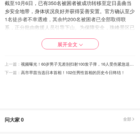
截至10月6日，已有350名被困者被成功转移至定日县曲当
乡安全地带，身体状况良好并获得妥善安置。官方确认至少
1名徒步者不幸遇难，其余约200名被困者已全部取得联
系，正分批由救援人员引导下山。为保障安全，珠峰景区已
暂停售票并关闭。
展开全文
上一篇：
视频曝光！60岁男子无差别扫射100发子弹，16人受伤紧急送医！热闹街道变人间炼狱！
下一篇：
高市早苗当选日本首相！102任男性首相的历史今日终结！
问大家
0
全部