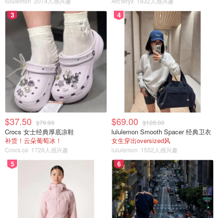
lululemon
2074人感兴趣
Arc'teryx
1832人感兴趣
3
4
$37.50
$69.00
$79.99
$128.00
Crocs 女士经典厚底凉鞋
lululemon Smooth Spacer 经典卫衣
补货！云朵葡萄冰！
女生穿出oversized风
Crocs.ca
1726人感兴趣
lululemon
1552人感兴趣
5
6