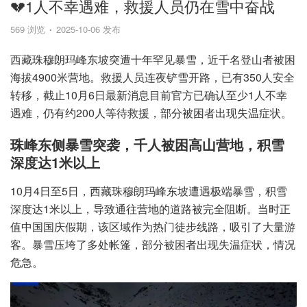
💔1人不幸遇难，救援人员仍在雪中奋战
569 浏览
2025-10-06 发布
西藏珠穆朗玛峰东坡突遭十年罕见暴雪，近千名登山者被困
海拔4900米营地。救援人员连夜铲雪开路，已有350人安全
转移，截止10月6日最新消息目前官方已确认至少1人不幸
遇难，仍有约200人等待救援，部分被困者出现失温症状。
珠峰东侧暴雪突袭，千人被困高山营地，积雪
深度达1米以上
10月4日至5日，西藏珠穆朗玛峰东坡遭遇极端暴雪，积雪
深度达1米以上，导致通往营地的道路被完全阻断。当时正
值中国国庆假期，该区域作为热门徒步线路，吸引了大量游
客。暴雪压垮了多处帐篷，部分被困者出现失温症状，情况
危急。