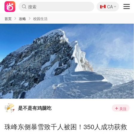
🇨🇦
CA
首页
攻略
校园生活
是不是有鸡腿吃
关注
珠峰东侧暴雪致千人被困！350人成功获救