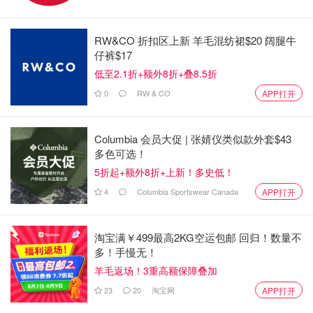
RW&CO 折扣区上新 羊毛混纺裙$20 阔腿牛
仔裤$17
低至2.1折+额外8折+叠8.5折
0
RW & CO
APP打开
Columbia 会员大促 | 张婧仪类似款外套$43
多色可选！
5折起+额外8折+上新！多史低！
4
Columbia Sportswear Canada
APP打开
珠峰东坡的救援工作仍在紧张进行中。近年来，随着户外运
动热潮兴起，高海拔徒步安全问题日益凸显。此次大规模救
援行动展现了应对突发自然灾害的应急能力，也为高山旅游
淘宝满￥499最高2KG空运包邮 回归！数量不
多！手慢无！
风险管理敲响了警钟。
羊毛返场！3重高额保障叠加
来源：BBC
23
20
淘宝网
APP打开
「该长文章来自@英国省钱君-英国省钱快报，版权归原作