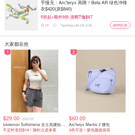
手慢无：Arc'teryx 再降！Beta AR 绿色冲锋
衣$420(原$840)
5折起+额外9折 连帽T恤$67
19
Sporting Life CA (CA)
APP打开
大家都在抢
1
2
$29.00
$60.00
$88.00
lululemon Softstreme 女士高腰短裤 10cm
Arc'teryx Mantis 2 腰包
不定时变回$19！随时点进来看
3色可选！紫色颜值很高