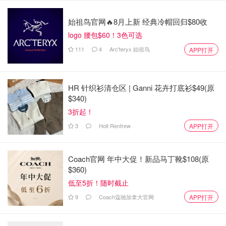
者所有」
始祖鸟官网🔥8月上新 经典冷帽回归$80收
logo 腰包$60！3色可选
111
4
Arc'teryx 始祖鸟
APP打开
HR 针织衫清仓区 | Ganni 花卉打底衫$49(原
$340)
3折起！
3
Holt Renfrew
APP打开
Coach官网 年中大促！新品马丁靴$108(原
$360)
低至5折！随时截止
9
Coach蔻驰加拿大官网
APP打开