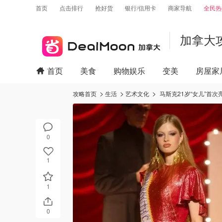
首页
点击排行
抢好货
银行/信用卡
商家导航
全民热
加拿大
首页
美食
购物娱乐
变美
房屋家
攻略首页
生活
艺术文化
马斯克21岁“女儿”首
0
1
1
0