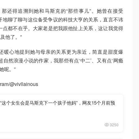
那还得追溯到她和马斯克的“那些事儿”。她曾在接受
火力全开地聊了聊与这位备受争议的科技大亨的关系，直言不讳
一点都不在乎。大家老是把我跟他扯上关系，这让我觉得
及他了。”
还暖心地提到她与母亲的关系更为亲近，简直是甜度爆
超自然浪漫小说的作家，我那些有点‘中二’、又有点‘网瘾
她呢。”
am/@vivllainous
！“这个女生会是马斯克下一个孩子他妈”，网友15个月前预
3250