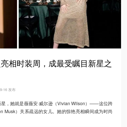
首次亮相时装周，成最受瞩目新星之
09-16 发布
她就是薇薇安·威尔逊（Vivian Wilson）——这位跨
on Musk）关系疏远的女儿。她的惊艳亮相瞬间成为时尚