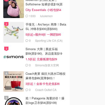
Softstreme 短裤抄底$19(原
$88)
City Essentials 小粉包$54
1333
lululemon
手慢无：Arc'teryx 再降！Beta
SL 冲锋衣$300(原$500)
5折起+额外9折 一脚蹬$95
0
Sporting Life CA (CA)
Simons 大降 | 麂皮乐福
$59(原$190)、床品套装$19
1.5折起 北极狐腰包$29
0
Simons加拿大官网
Coach奥莱 疯狂大跳水💥格纹
麻将包$96(直降$63)！
3折起！金标卡包史低$36
0
Coach Outlet CA
抢！Patagonia 海量好价！爆
款logo卫衣$54(原$109)