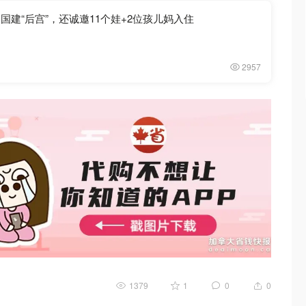
美国建“后宫”，还诚邀11个娃+2位孩儿妈入住
2957
1379
1
0
0