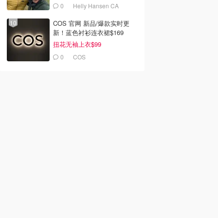
0
Helly Hansen CA
COS 官网 新品/爆款实时更
新！蓝色衬衫连衣裙$169
扭花无袖上衣$99
0
COS