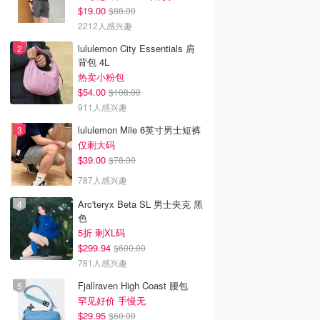
$19.00
$88.00
2212人感兴趣
lululemon City Essentials 肩
背包 4L
热卖小粉包
$54.00
$108.00
911人感兴趣
lululemon Mile 6英寸男士短裤
仅剩大码
$39.00
$78.00
787人感兴趣
Arc'teryx Beta SL 男士夹克 黑
色
5折 剩XL码
$299.94
$600.00
781人感兴趣
Fjallraven High Coast 腰包
罕见好价 手慢无
$29.95
$60.00