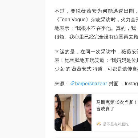
不过，要说薇薇安为何能迅速出圈，
《Teen Vogue》杂志采访时，
地表示：“我根本不在乎他。真的，我
很烦。我心里已经完全没有位置再去顾
幸运的是，在同一次采访中，薇薇安
表！她幽默地开玩笑道：“我妈妈是位
少女’的‘薇薇安式’特质，可都是遗传自
来源：
harpersbazaar
封面： Instagr
马斯克第13次当爹
言成真了
是不是有鸡腿吃