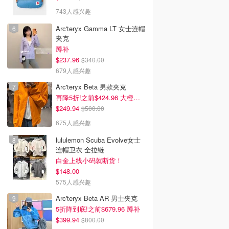
743人感兴趣
Arc'teryx Gamma LT 女士连帽
夹克
蹲补
$237.96
$340.00
679人感兴趣
Arc'teryx Beta 男款夹克
再降5折!之前$424.96 大橙子好显白 蹲补
$249.94
$500.00
675人感兴趣
lululemon Scuba Evolve女士
连帽卫衣 全拉链
白金上线小码就断货！
$148.00
575人感兴趣
Arc'teryx Beta AR 男士夹克
5折降到底!之前$679.96 蹲补
$399.94
$800.00