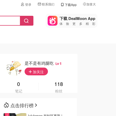
联系我们
加拿大
登录
下载App
🇺🇸
美国
下载 DealMoon App
体验更多精彩
🇨🇳
中国
🇨🇦
加拿大
🇬🇧
英国
🇩🇪
德国
是不是有鸡腿吃
1
🇫🇷
加关注
法国
🇮🇹
0
118
意大利
笔记
粉丝
🇦🇺
澳洲
点击排行榜
🇳🇿
新西兰
lululemon 折扣区更新 |