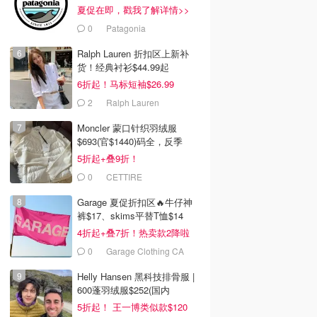
夏促在即，戳我了解详情>>
0
Patagonia
Ralph Lauren 折扣区上新补
货！经典衬衫$44.99起
6折起！马标短袖$26.99
2
Ralph Lauren
Moncler 蒙口针织羽绒服
$693(官$1440)码全，反季
囤！
5折起+叠9折！
0
CETTIRE
Garage 夏促折扣区🔥牛仔神
裤$17、skims平替T恤$14
4折起+叠7折！热卖款2降啦
0
Garage Clothing CA
(CA)
Helly Hansen 黑科技排骨服 |
600蓬羽绒服$252(国内
￥4075)
5折起！ 王一博类似款$120