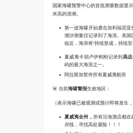
国家海啸预警中心的首批测量数据显示
米高的浪潮。
第一波海啸开始袭击加利福尼亚
潮汐测量仪记录到了海浪。美国
临近，海浪将“持续形成，持续至
夏威夷卡胡卢伊刚刚记录到
高达
屿的最大海浪之一。
阿拉斯加暂停所有夏威夷航班
🚨 当前
海啸警报
生效地区：
（表示海啸已被观测或预计即将发生
夏威夷全州，
所有沿海酒店都在
岸线，寻找高处避险！！！