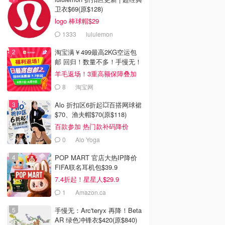
卫衣$69(原$128)
logo 棒球帽$29
1333
lululemon
淘宝满￥499最高2KG空运包
邮 回归！数量不多！手慢无！
羊毛返场！3重高额保障叠加
8
淘宝网
Alo 折扣区6折起💥百搭网球裙
$70、渔夫帽$70(原$118)
百款参加 热门款补码降价
0
Alo Yoga
POP MART 官店大热IP降价
FIFA联名耳机包$39.9
7.4折起！星星人$29.9
1
Amazon.ca
手慢无：Arc'teryx 再降！Beta
AR 绿色冲锋衣$420(原$840)