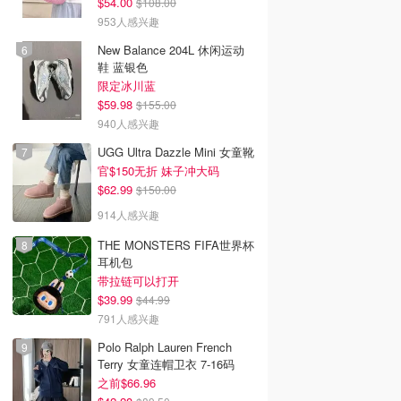
$54.00
$108.00
953人感兴趣
New Balance 204L 休闲运动
鞋 蓝银色
限定冰川蓝
$59.98
$155.00
940人感兴趣
UGG Ultra Dazzle Mini 女童靴
官$150无折 妹子冲大码
$62.99
$150.00
914人感兴趣
THE MONSTERS FIFA世界杯
耳机包
带拉链可以打开
$39.99
$44.99
791人感兴趣
Polo Ralph Lauren French
Terry 女童连帽卫衣 7-16码
之前$66.96