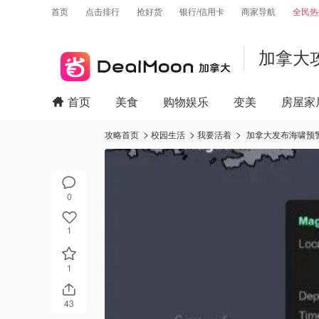
首页
点击排行
抢好货
银行/信用卡
商家导航
全民热
加拿大
首页
美食
购物娱乐
变美
房屋家
攻略首页
校园生活
我要活着
加拿大发布海啸预
0
1
1
43