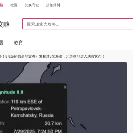
搜
社区
兑换商城
折扣爆料
攻略
居
教育
警！8.8级的强烈地震将引发超过3米海浪，北美多地进入观察状态！