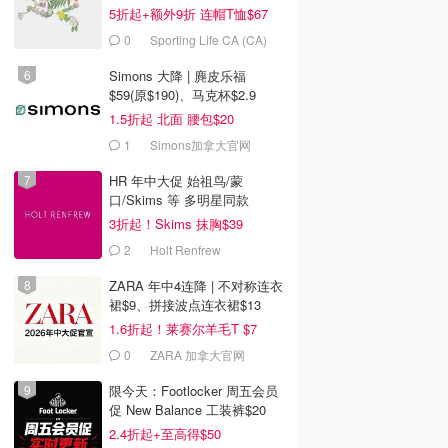
5折起+额外9折 连帽T恤$67
0
Sporting Life CA (CA)
Simons 大降 | 麂皮乐福
$59(原$190)、马克杯$2.9
1.5折起 北面 腰包$20
1
Simons加拿大官网
HR 年中大促 始祖鸟/蒙
口/Skims 等 多明星同款
3折起！Skims 抹胸$39
2
Holt Renfrew
ZARA 年中4连降 | 不对称连衣
裙$9、拼接波点连衣裙$13
1.6折起！莱赛尔羊毛T $7
0
ZARA 加拿大官网
限今天：Footlocker 周五会员
促 New Balance 工装裤$20
2.4折起+至高得$50