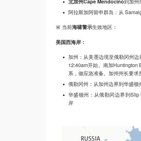
北加州Cape Mendocino
到加州
阿拉斯加阿留申群岛：从 Samalga Pa
🚨 当前
海啸警示
生效地区：
美国西海岸：
加州：从美墨边境至俄勒冈州边
12:40am开始。南加Huntin
系，做应急准备。加州州长要求
俄勒冈州：从加州边界到华盛顿
华盛顿州：从俄勒冈边界到Slip
岸