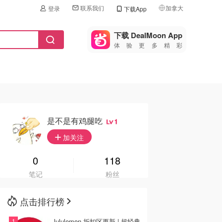
联系我们
加拿大
登录
下载App
🇺🇸
美国
下载 DealMoon App
体验更多精彩
🇨🇳
中国
🇨🇦
加拿大
🇬🇧
英国
🇩🇪
德国
是不是有鸡腿吃
1
🇫🇷
加关注
法国
🇮🇹
0
118
意大利
笔记
粉丝
🇦🇺
澳洲
点击排行榜
🇳🇿
新西兰
lululemon 折扣区更新 | 超经典