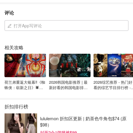
评论
打开App写评论
相关攻略
荷兰弟重返大银幕‼️《蜘
2026韩国电影推荐 | 最
2026综艺推荐 - 热门好
蛛侠：崭新之日》🕷️北
新好看的韩国电影排行
看的综艺节目排行榜 - 
美热映中❣️阵容豪华✨🤩
榜，必看盘点！8月最
月最新:《​​披荆斩棘
新！(持续更新）
2026》回归啦
折扣排行榜
lululemon 折扣区更新 | 奶茶色牛角包$74 (原
$98）
封面2合1阔腿裤$99