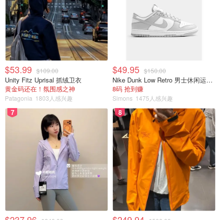
$53.99
$49.95
$109.00
$150.00
Unity Fitz Uprisal 抓绒卫衣
Nike Dunk Low Retro 男士休闲运动鞋
黄金码还在！氛围感之神
8码 抢到赚
Patagonia
1803人感兴趣
Simons
1475人感兴趣
7
8
$237.96
$249.94