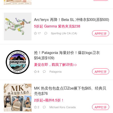
Arc'teryx 再降！Beta SL 冲锋衣$300(原$500)
5折起 Gamma 紫色夹克$238
17
Sporting Life CA (CA)
APP打开
抢！Patagonia 海量好价！爆款logo卫衣
$54(原$109)
夏促在即，戳我了解详情>>
8
Patagonia
APP打开
MK 热卖包包盘点💥Zoe腋下包$65、经典贝
壳包$76
2折起+额外8.5折！
2
Michael Kors Canada
APP打开