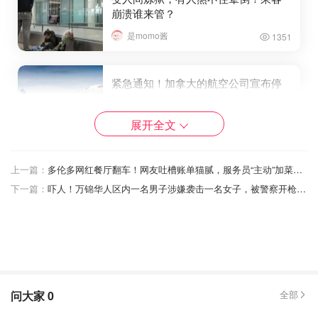
崩溃谁来管？
是momo酱
1351
紧急通知！加拿大的航空公司宣布停
飞这9条航线！
展开全文
OOliviaZZ
1457
上一篇：
多伦多网红餐厅翻车！网友吐槽账单猫腻，服务员“主动”加菜，还偷偷收了18%服务费？
新加坡机场全攻略 - 花园里的樟宜机场
下一篇：
吓人！万锦华人区内一名男子涉嫌袭击一名女子，被警察开枪击中！
购物娱乐退税！全球最佳机场这样
玩！
省钱君
4686
问大家
0
全部