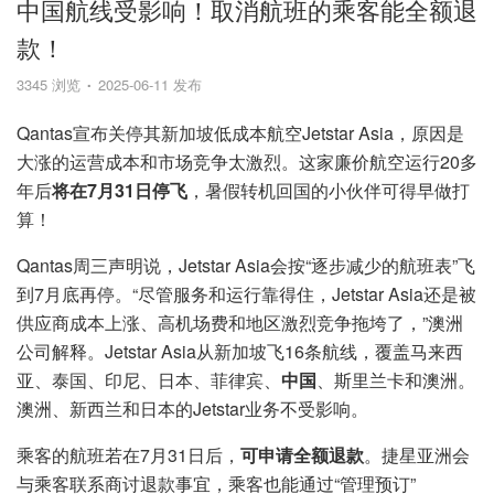
中国航线受影响！取消航班的乘客能全额退
款！
3345 浏览
2025-06-11 发布
Qantas宣布关停其新加坡低成本航空Jetstar Asia，原因是
大涨的运营成本和市场竞争太激烈。这家廉价航空运行20多
年后
将在7月31日停飞
，暑假转机回国的小伙伴可得早做打
算！
Qantas周三声明说，Jetstar Asia会按“逐步减少的航班表”飞
到7月底再停。“尽管服务和运行靠得住，Jetstar Asia还是被
供应商成本上涨、高机场费和地区激烈竞争拖垮了，”澳洲
公司解释。Jetstar Asia从新加坡飞16条航线，覆盖马来西
亚、泰国、印尼、日本、菲律宾、
中国
、斯里兰卡和澳洲。
澳洲、新西兰和日本的Jetstar业务不受影响。
乘客的航班若在7月31日后，
可申请全额退款
。捷星亚洲会
与乘客联系商讨退款事宜，乘客也能通过“管理预订”