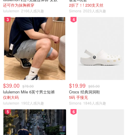
还可作为抹胸裤穿
2折了！! 230支天丝
lululemon
2166人感兴趣
Simons
2023人感兴趣
3
4
$39.00
$19.99
$78.00
$65.00
lululemon Mile 6英寸男士短裤
Crocs 经典洞洞鞋
仅剩大码
5码 手慢无
lululemon
1902人感兴趣
Simons
1846人感兴趣
5
6