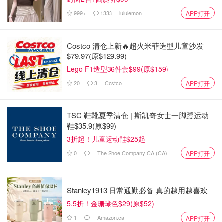
999+
1333
lululemon
APP打开
Costco 清仓上新🔥超火米菲造型儿童沙发
$79.97(原$129.99)
Lego F1造型36件套$99(原$159)
20
3
Costco
APP打开
TSC 鞋靴夏季清仓 | 斯凯奇女士一脚蹬运动
鞋$35.9(原$99)
3折起！儿童运动鞋$25起
0
The Shoe Company CA (CA)
APP打开
Stanley1913 日常通勤必备 真的越用越喜欢
5.5折！金珊瑚色$29(原$52)
1
Amazon.ca
APP打开