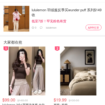
lululemon 羽绒服反季买wunder puff 系列$149
收
低至7折！罕见粉色有货
0
lululemon
APP打开
大家都在抢
1
2
$99.00
$19.99
$148.00
$130.00
lululemon 2合1宽腿连体裤 女款
被套+枕套