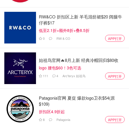
RW&CO 折扣区上新 羊毛混纺裙$20 阔腿牛
仔裤$17
低至2.1折+额外8折+叠8.5折
0
RW & CO
APP打开
始祖鸟官网🔥8月上新 经典冷帽回归$80收
logo 腰包$60！3色可选
111
4
Arc'teryx 始祖鸟
APP打开
Patagonia官网 夏促 爆款logo卫衣$54(原
$109)
折扣区4.9折起
8
Patagonia
APP打开