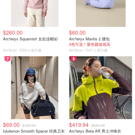
$260.00
$60.00
Arc'teryx Squamish 女款连帽衫
Arc'teryx Mantis 2 腰包
3色可选！紫色颜值很高
Arc'teryx
1559人感兴趣
Arc'teryx
1547人感兴趣
7
8
专家警告：滥用奥兹匹克不可取！！
由好莱坞明星开始的这股减肥风潮，如今越来越多的普通民
众开始效仿。但需要注意的是，
将该处方药物用于非治疗目
的，会带来一系列的健康风险
——常见副作用包括恶心、肠
$69.00
$419.94
$128.00
$840.00
胃问题及"奥兹匹克脸"（面部凹陷、皱纹加深），
严重者或
lululemon Smooth Spacer 经典卫衣
Arc'teryx Beta AR 男士冲锋衣
可能引发胰腺炎、胆囊疾病和糖尿病视网膜病变。