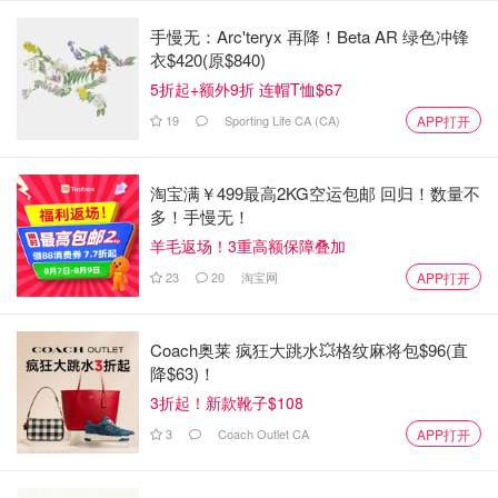
手慢无：Arc'teryx 再降！Beta AR 绿色冲锋
衣$420(原$840)
5折起+额外9折 连帽T恤$67
19
Sporting Life CA (CA)
APP打开
淘宝满￥499最高2KG空运包邮 回归！数量不
多！手慢无！
羊毛返场！3重高额保障叠加
23
20
淘宝网
APP打开
这样惊人的变化自然引来了热烈的讨论声，有一些人认为，
Coach奥莱 疯狂大跳水💥格纹麻将包$96(直
降$63)！
她吃药减肥不算数啊，“完全是作弊”👇
3折起！新款靴子$108
说白了，这就是现实版的"作弊码"，是世人苦寻已久的"魔法药
3
Coach Outlet CA
APP打开
丸"。承认这一点也无妨。
姐妹，这简直就像开着跑车参加马拉松——根本不是在正经跑步
啊！