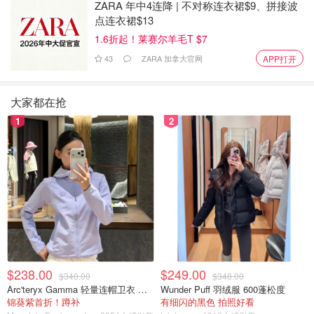
ZARA 年中4连降 | 不对称连衣裙$9、拼接波
当人们出于非医疗目的使用时，确实就是作弊。
点连衣裙$13
这不是作弊，而是"氪金就能赢"。
别再推销奥兹匹克了！别再推销奥兹匹克了！别再推销奥兹匹克
1.6折起！莱赛尔羊毛T $7
了！
43
ZARA 加拿大官网
APP打开
奥兹匹克是专为那些不愿付出努力的"懒兽"准备的捷径。
但问题在于，一旦停药，你就必须依靠自律和意志力来维持体重
——毕竟世上根本没有长期有效的"减肥神笔"。
大家都在抢
在收到铺天盖地的批评后，妹子特意又做了一个视频为自己
1
2
辩解：“你们减肥选择了自然的方法，而我选择了药物。我
为你开心，我也为自己开心。这不是作弊，这也不是什么比
赛，我跟谁也没比，你减了，就恭喜你，我减了，就恭喜
我。”
但还有很多人认为不应该占用这种药物来减肥，
“这种药是
用来治病的不是用来减肥的！”
这就是作弊，只有糖尿病患者才该吃这个药
$238.00
$249.00
$340.00
$348.00
无论算不算"作弊"吧，这明明是为真正需要的患者研发的药物。
Arc'teryx Gamma 轻量连帽卫衣 女款
Wunder Puff 羽绒服 600蓬松度
能不能把奥兹匹克留给糖尿病患者？我继父就因为它断货被迫换
锦葵紫首折！蹲补
有细闪的黑色 拍照好看
药了。