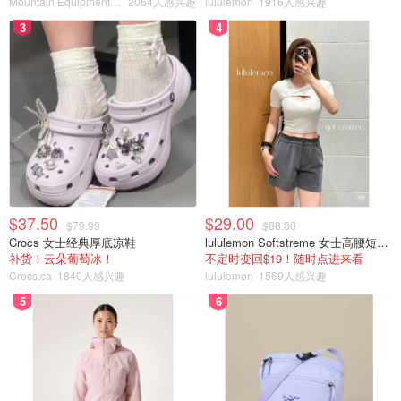
Mountain Equipment Company
2054人感兴趣
lululemon
1916人感兴趣
在评论中还有不少网友提到，这妹子有典型的
"奥兹匹克
3
4
脸"
。
搜了一下还真的有这个词条：
"奥兹匹克脸"（Ozempic face）是指因服用奥兹匹克等减肥药物
导致体重骤减后出现的面部特征变化，主要表现为：双颊和眼周
凹陷，面部轮廓塌陷，皱纹和细纹更加明显。
这是由于快速减重会导致皮下脂肪层流失，而这一脂肪层原本是
维持皮肤紧致弹性的重要支撑。当支撑结构突然消失，就会产生
类似"放气气球"的塌陷效果。算是快速减肥的潜在代价。
$37.50
$29.00
$79.99
$88.00
Crocs 女士经典厚底凉鞋
lululemon Softstreme 女士高腰短裤 10cm
补货！云朵葡萄冰！
不定时变回$19！随时点进来看
Crocs.ca
1840人感兴趣
lululemon
1569人感兴趣
5
6