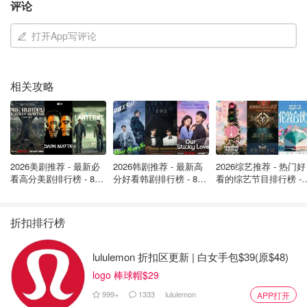
评论
打开App写评论
相关攻略
2026美剧推荐 - 最新必
2026韩剧推荐 - 最新高
2026综艺推荐 - 热门好
看高分美剧排行榜 - 8月
分好看韩剧排行榜 - 8月
看的综艺节目排行榜 - 
最新: 《​​足球教练 》第
最新：丁海寅《我的荒
月最新:《​​伦敦合伙人
四季回归！
糖恋爱 》上线❣️
回归啦
折扣排行榜
在瘦下来之后，Amy在tiktok发布了多个视频，炫耀瘦身效
lululemon 折扣区更新 | 白女手包$39(原$48)
果：
logo 棒球帽$29
999+
1333
lululemon
APP打开