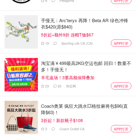
8
Patagonia
APP打开
此外，魁北克移民部长对永久居留权申请标准实施了几项改
变，包括：
手慢无：Arc'teryx 再降！Beta AR 绿色冲锋
衣$420(原$840)
对技术工人选拔计划（SWSP）下录取的候选人的国家
5折起+额外9折 连帽T恤$67
数量设定上限，即来自某个国家的外国人数量不得超过
19
Sporting Life CA (CA)
APP打开
25%；
加倍提高法语水平要求，使得79％至80％的被录取移
淘宝满￥499最高2KG空运包邮 回归！数量不
民在入学时必须懂法语。
多！手慢无！
魁北克临时居民
羊毛返场！3重高额保障叠加
23
20
淘宝网
APP打开
在今天的公告发布之前，魁北克省政府尚未与联邦政府一起
限制其临时居民人口。然而，该省已与加拿大其他地区一
Coach奥莱 疯狂大跳水💥格纹麻将包$96(直
道，于2024年8月实施了冻结劳动力市场影响评估（LMIA）
降$63)！
的政策。这项政策（今天已延长）最初只打算实施六个月。
3折起！新款靴子$108
2024年10月，加拿大联邦政府首次实施临时居民限额政
3
Coach Outlet CA
APP打开
策，旨在限制工作和学习许可持有者的入境，以应对住房供