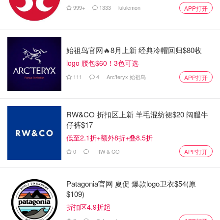
在 2024 年 11 月 29 日之前提交 Arrima 个人资料的候选人
999+
1333
lululemon
APP打开
必须更新其个人资料，以便根据 PSTQ 获得选拔。
魁北克移民的最新发展
始祖鸟官网🔥8月上新 经典冷帽回归$80收
近几个月来，魁北克的移民情况发生了重大变化，反映了加
logo 腰包$60！3色可选
拿大移民的更广泛转变。
111
4
Arc'teryx 始祖鸟
APP打开
今年，
该省计划接收 48,500 至 51,500 名新移民
，与之前的
预测一致；然而，这一接收目标的实现将面临该省移民系统
RW&CO 折扣区上新 羊毛混纺裙$20 阔腿牛
的多项重大变化。
仔裤$17
这些变化中最引人注目的可能是魁北克经验计划——魁北克
低至2.1折+额外8折+叠8.5折
毕业生项目（PEQ Diplomés）的申请暂停，以及根据
0
RW & CO
APP打开
SWSP发出的邀请暂停。这两个项目是外国人移民魁北克最
受欢迎的两种途径，但由于魁北克试图控制移民水平，这两
Patagonia官网 夏促 爆款logo卫衣$54(原
个项目的录取人数大幅下降。在此公告发布之前，通过PEQ
$109)
- Diplomés项目录取的移民申请并未被纳入魁北克年度移民
折扣区4.9折起
水平计划。