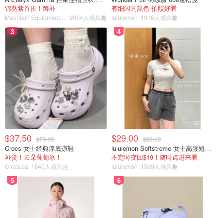
锦葵紫首折！蹲补
有细闪的黑色 拍照好看
是momo酱
2366
Mountain Equipment Company
2054人感兴趣
lululemon
1916人感兴趣
3
4
$37.50
$29.00
$79.99
$88.00
Crocs 女士经典厚底凉鞋
lululemon Softstreme 女士高腰短裤 10cm
补货！云朵葡萄冰！
不定时变回$19！随时点进来看
Crocs.ca
1840人感兴趣
lululemon
1569人感兴趣
5
6