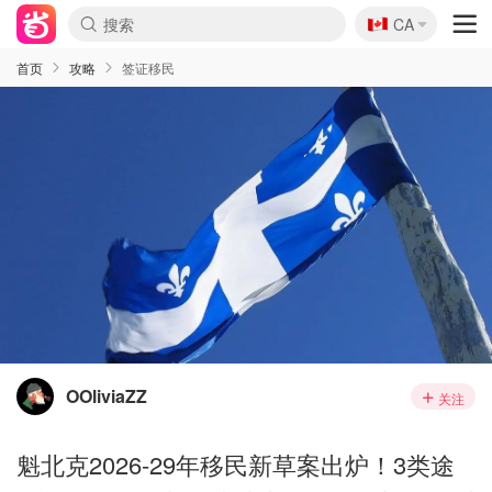
🇨🇦
CA
首页
攻略
签证移民
OOliviaZZ
关注
魁北克2026-29年移民新草案出炉！3类途