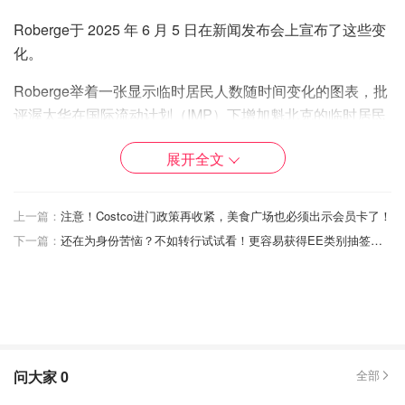
Roberge于 2025 年 6 月 5 日在新闻发布会上宣布了这些变
化。
Roberge举着一张显示临时居民人数随时间变化的图表，批
评渥太华在国际流动计划（IMP）下增加魁北克的临时居民
数量，并呼吁联邦政府
将临时外国工人数量从 40 万减少到
展开全文
20 万
。
Roberge表示，除非联邦政府根据移民计划实现临时外国工
上一篇：
注意！Costco进门政策再收紧，美食广场也必须出示会员卡了！
人数量的减少，否则魁北克省不会提高其永久居留许可数量
下一篇：
还在为身份苦恼？不如转行试试看！更容易获得EE类别抽签资格的职业详解！
目标。
他还强调，魁北克的经济移民将重点关注现有的具有法语技
能和就业、已经成功融入魁北克社会的临时居民，以及在魁
北克学习且其职业导致劳动力短缺的人员。
申请永久移民的邀请也将集中在蒙特利尔和拉瓦尔地区以外
问大家
0
全部
的地区。
发布的文件中列出了年度永久居留许可目标的三种