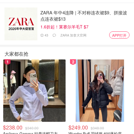
应和负担能力压力。
ZARA 年中4连降 | 不对称连衣裙$9、拼接波
点连衣裙$13
来源：
cicnews
封面：AzertyFab/wikimedia
1.6折起！莱赛尔羊毛T $7
43
ZARA 加拿大官网
APP打开
魁北克官宣移民新政， PEQ毕业生类
别门槛升高，必须满足这些新要求！
大家都在抢
OOliviaZZ
1672
1
2
2025魁省最新移民政策 - 毕业生流程
暂停、低薪LMIAs暂停、技术工人选拔
计划暂停等！
美丽废物
4200
突发！魁北克省紧停两项主要的移民
$238.00
$249.00
计划被叫停，将提出降低移民门槛的
$340.00
$348.00
方案！
Arc'teryx Gamma 轻量连帽卫衣 女款
Wunder Puff 羽绒服 600蓬松度