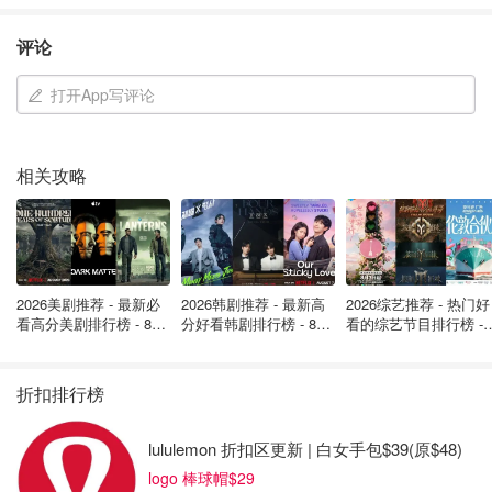
可能情景：25,000、35,000 和 45,000。
评论
拟议的行动已公布，并征询公众意见。魁北克省政府计划在
2025年8月15日之前接受公众意见征询。
打开App写评论
在新闻发布会上，罗伯格强调，政府尚未就总体招生目标做
出决定，因为它正在等待公众对即将于 2025 年 10 月发布
相关攻略
的水平计划的意见。
正在进行的申请
魁北克政府将继续处理现有的申请，包括在暂停之前根据两
2026美剧推荐 - 最新必
2026韩剧推荐 - 最新高
2026综艺推荐 - 热门好
个 PEQ 流程提交的申请，以及在 2024 年 11 月 29 日
看高分美剧排行榜 - 8月
分好看韩剧排行榜 - 8月
看的综艺节目排行榜 - 
PRTQ 关闭之前提交的常规技术工人计划 (PRTQ)（PSTQ
最新: 《​​足球教练 》第
最新：丁海寅《我的荒
月最新:《​​伦敦合伙人
四季回归！
糖恋爱 》上线❣️
回归啦
的前身）的申请。
折扣排行榜
现有的 PEQ 申请人仍然可以将配偶和受抚养子女等家庭成
员添加到他们正在进行的申请中。
lululemon 折扣区更新 | 白女手包$39(原$48)
logo 棒球帽$29